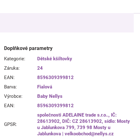
Doplňkové parametry
Kategorie
:
Dětské kšiltovky
Záruka
:
24
EAN
:
8596309399812
Barva
:
Fialová
Výrobce
:
Baby Nellys
EAN
:
8596309399812
společnosti ADELAINE trade s.r.o.., IČ:
28613902, DIČ: CZ 28613902, sídlo: Mosty
GPSR
:
u Jablunkova 799, 739 98 Mosty u
Jablunkova | velkoobchod@nellys.cz