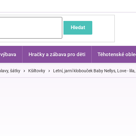
častější dotazy
Hledat
 výbava
Hračky a zábava pro děti
Těhotenské oble
lavy, šátky
Kšiltovky
Letní, jarní klobouček Baby Nellys, Love - lil