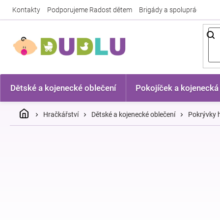
Přejít
Kontakty
Podporujeme Radost dětem
Brigády a spolupráce
Nej
na
obsah
Dětské a kojenecké oblečení
Pokojíček a kojenecká
Domů
Hračkářství
Dětské a kojenecké oblečení
Pokrývky h