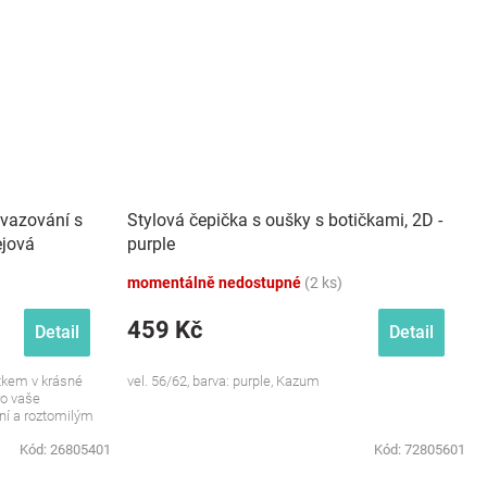
avazování s
Stylová čepička s oušky s botičkami, 2D -
ejová
purple
momentálně nedostupné
(2 ks)
459 Kč
Detail
Detail
tkem v krásné
vel. 56/62, barva: purple, Kazum
ro vaše
ní a roztomilým
Kód:
26805401
Kód:
72805601