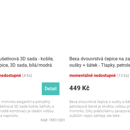
šelínová 3D sada - košile,
Bexa dvouvrstvá čepice na z
pice, 3D sada, bílá/modrá
oušky + šátek - Tlapky, petrol
nedostupné
(4 ks)
momentálně nedostupné
(13 ks)
449 Kč
Detail
é miminko elegantní a pohodlný
Bexa dvouvrstvá čepice s oušky a šá
šelínová 3D sada košile, kalhoty a
petrolejové barvě je skvělou volbou p
modré kombinaci je ideální volbou.
miminko. Díky praktickému zavazová
a naprosto...
ouškům nejen zahřeje, ale také...
Kód:
15511201