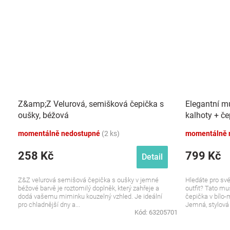
Z&amp;Z Velurová, semišková čepička s
Elegantní mu
oušky, béžová
kalhoty + če
momentálně nedostupné
(2 ks)
momentálně 
258 Kč
799 Kč
Detail
Z&Z velurová semišová čepička s oušky v jemné
Hledáte pro sv
béžové barvě je roztomilý doplněk, který zahřeje a
outfit? Tato mu
dodá vašemu miminku kouzelný vzhled. Je ideální
čepička v bílo-
pro chladnější dny a...
Jemná, stylová 
Kód:
63205701