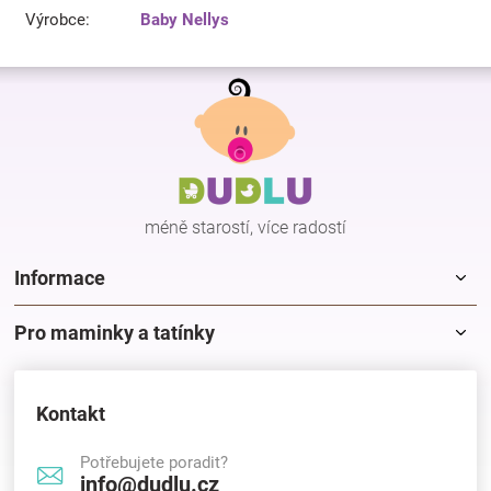
Výrobce
:
Baby Nellys
Z
á
p
a
t
í
méně starostí, více radostí
Informace
Pro maminky a tatínky
Kontakt
Potřebujete poradit?
info@dudlu.cz