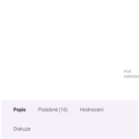
Kód:
Kód:
2841210
6500550
Popis
Podobné (16)
Hodnocení
Diskuze