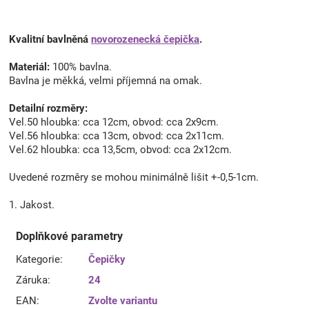
Kvalitní bavlněná
novorozenecká čepička
.
Materiál:
100% bavlna.
Bavlna je měkká, velmi příjemná na omak.
Detailní rozměry:
Vel.50 hloubka: cca 12cm, obvod: cca 2x9cm.
Vel.56 hloubka: cca 13cm, obvod: cca 2x11cm.
Vel.62 hloubka: cca 13,5cm, obvod: cca 2x12cm.
Uvedené rozměry se mohou minimálně lišit +-0,5-1cm.
1. Jakost.
Doplňkové parametry
Kategorie
:
Čepičky
Záruka
:
24
EAN
:
Zvolte variantu