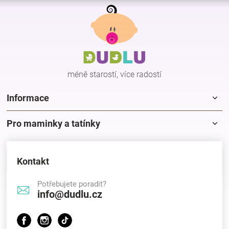
Z
á
p
a
t
í
méně starostí, více radostí
Informace
Pro maminky a tatínky
Kontakt
Potřebujete poradit?
info@dudlu.cz