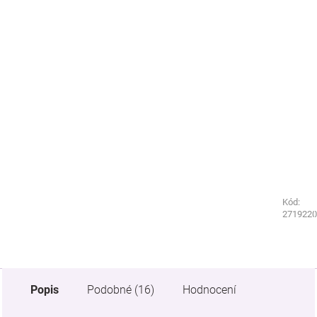
Kód:
Kód:
2647010
2719220
Popis
Podobné (16)
Hodnocení