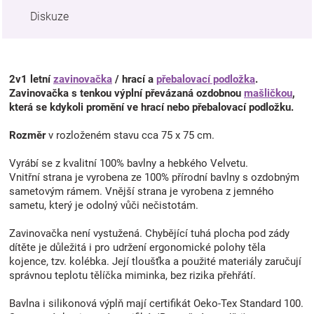
Diskuze
2v1 letní
zavinovačka
/ hrací a
přebalovací podložka
.
Zavinovačka s tenkou výplní převázaná ozdobnou
mašličkou
,
která se kdykoli promění ve hrací nebo přebalovací podložku.
Rozměr
v rozloženém stavu cca 75 x 75 cm.
Vyrábí se z kvalitní 100% bavlny a hebkého Velvetu.
Vnitřní strana je vyrobena ze 100% přírodní bavlny s ozdobným
sametovým rámem. Vnější strana je vyrobena z jemného
sametu, který je odolný vůči nečistotám.
Zavinovačka není vystužená. Chybějící tuhá plocha pod zády
dítěte je důležitá i pro udržení ergonomické polohy těla
kojence, tzv. kolébka. Její tloušťka a použité materiály zaručují
správnou teplotu tělíčka miminka, bez rizika přehřátí.
Bavlna i silikonová výplň mají certifikát Oeko-Tex Standard 100.