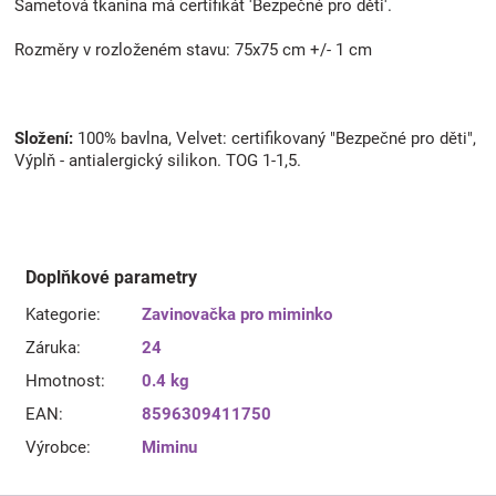
Sametová tkanina má certifikát 'Bezpečné pro děti'.
Rozměry v rozloženém stavu: 75x75 cm +/- 1 cm
Složení:
100% bavlna, Velvet: certifikovaný "Bezpečné pro děti",
Výplň - antialergický silikon. TOG 1-1,5.
Doplňkové parametry
Kategorie
:
Zavinovačka pro miminko
Záruka
:
24
Hmotnost
:
0.4 kg
EAN
:
8596309411750
Výrobce
:
Miminu