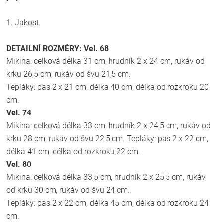
1. Jakost
DETAILNÍ ROZMĚRY:
Vel. 68
Mikina: celková délka 31 cm, hrudník 2 x 24 cm, rukáv od
krku 26,5 cm, rukáv od švu 21,5 cm.
Tepláky: pas 2 x 21 cm, délka 40 cm, délka od rozkroku 20
cm.
Vel. 74
Mikina: celková délka 33 cm, hrudník 2 x 24,5 cm, rukáv od
krku 28 cm, rukáv od švu 22,5 cm. Tepláky: pas 2 x 22 cm,
délka 41 cm, délka od rozkroku 22 cm.
Vel. 80
Mikina: celková délka 33,5 cm, hrudník 2 x 25,5 cm, rukáv
od krku 30 cm, rukáv od švu 24 cm.
Tepláky: pas 2 x 22 cm, délka 45 cm, délka od rozkroku 24
cm.