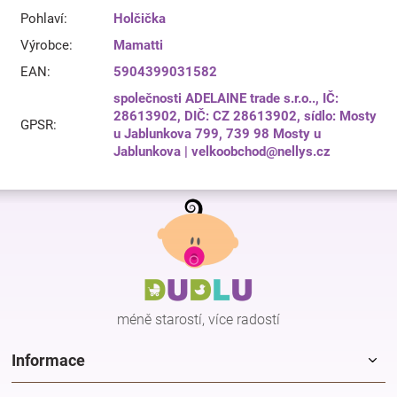
Pohlaví
:
Holčička
Výrobce
:
Mamatti
EAN
:
5904399031582
společnosti ADELAINE trade s.r.o.., IČ:
28613902, DIČ: CZ 28613902, sídlo: Mosty
GPSR
:
u Jablunkova 799, 739 98 Mosty u
Jablunkova | velkoobchod@nellys.cz
Z
á
p
a
t
í
méně starostí, více radostí
Informace