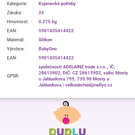
Kategorie
:
Kojenecké potřeby
Záruka
:
24
Hmotnost
:
0.275 kg
EAN
:
5901435414422
Materiál
:
Silikon
Výrobce
:
BabyOno
EAN
:
5901435414422
společnosti ADELAINE trade s.r.o.., IČ:
28613902, DIČ: CZ 28613902, sídlo: Mosty
GPSR
:
u Jablunkova 799, 739 98 Mosty u
Jablunkova | velkoobchod@nellys.cz
Z
á
p
a
t
í