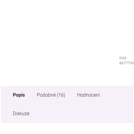
Kód:
Kód:
8711520
8677730
Popis
Podobné (16)
Hodnocení
Diskuze