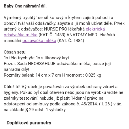
Baby Ono náhradní díl.
Výměnný trychtýř se silikonovým krytem zajistí pohodlí a
obnoví tvář vaší odsávačky, abyste si ji mohli užívat déle. Prvek
určený k odsávačce: NURSE PRO lékařská
elektrická
odsávačka mléka
(KAT. Č. 1483) ANATOMY MED lékařská
manuální
odsávačka mléka
(KAT. Č. 1484)
Obsah setu:
1x tělo trychtýře 1x silikonový kryt
Pozor: Sada NEOBSAHUJE odsávačku mléka, pouze její
náhradní díly!
Rozměry balení: 14 cm x 7 cm Hmotnost : 0,025 kg
Důležité! Výrobek je považován za výrobek ochrany zdraví a
hygieny. Pokud byl obal otevřen nebo jsou na výrobku viditelné
známky testování, nebude již platit 14denní právo na
odstoupení od smlouvy podle zákona č. 45/2014. (II. 26.) vlád.
na základě § 29 odst. 1 vyhlášky.
Doplňkové parametry