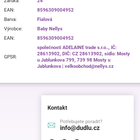
Záruka
:
24
EAN
:
8596309004952
Barva
:
Fialová
Výrobce
:
Baby Nellys
EAN
:
8596309004952
společnosti ADELAINE trade s.r.o.., IČ:
28613902, DIČ: CZ 28613902, sídlo: Mosty
GPSR
:
u Jablunkova 799, 739 98 Mosty u
Jablunkova | velkoobchod@nellys.cz
Kontakt
Potřebujete poradit?
info@dudlu.cz