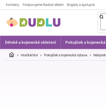
Přejít
Kontakty
Podporujeme Radost dětem
Brigády a spolupráce
Nej
na
obsah
Dětské a kojenecké oblečení
Pokojíček a kojenecká
Domů
Hračkářství
Pokojíček a kojenecká výbava
Nábytek