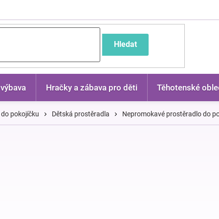
častější dotazy
Hledat
 výbava
Hračky a zábava pro děti
Těhotenské oble
 do pokojíčku
Dětská prostěradla
Nepromokavé prostěradlo do post