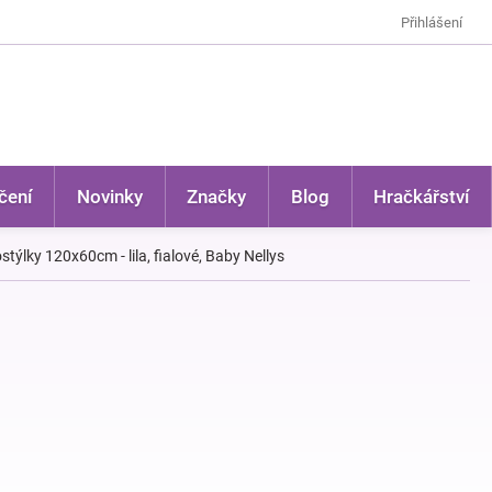
Přihlášení
čení
Novinky
Značky
Blog
Hračkářství
ýlky 120x60cm - lila, fialové, Baby Nellys