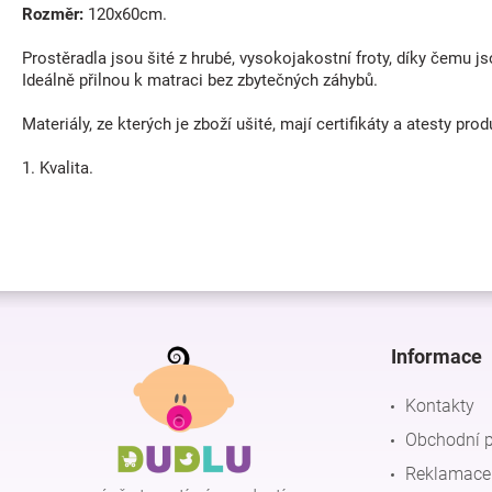
Rozměr:
120x60cm.
Prostěradla jsou šité z hrubé, vysokojakostní froty, díky čemu 
Ideálně přilnou k matraci bez zbytečných záhybů.
Materiály, ze kterých je zboží ušité, mají certifikáty a atesty pr
1. Kvalita.
Z
á
p
Informace
a
t
Kontakty
í
Obchodní 
Reklamace 