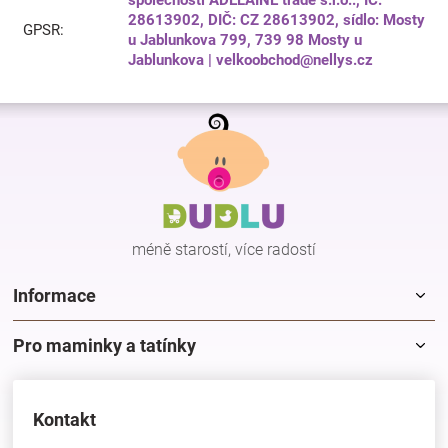
28613902, DIČ: CZ 28613902, sídlo: Mosty
GPSR
:
u Jablunkova 799, 739 98 Mosty u
Jablunkova | velkoobchod@nellys.cz
Z
á
p
a
t
í
méně starostí, více radostí
Informace
Pro maminky a tatínky
Kontakt