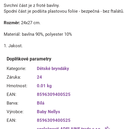
Svrchní část je z froté bavlny.
Spodní část je podšita plastovou foliie - bezpečná - bez ftalátů.
Rozměr:
24x27 cm.
Materiál: bavlna 90%, polyester 10%
1. Jakost.
Doplňkové parametry
Kategorie
:
Dětské bryndáky
Záruka
:
24
Hmotnost
:
0.01 kg
EAN
:
8596309400525
Barva
:
Bílá
Výrobce
:
Baby Nellys
EAN
:
8596309400525
společnosti ADELAINE trade s.r.o.., IČ: