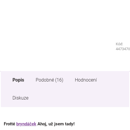
Kód:
Kód:
1308830
4473470
Popis
Podobné (16)
Hodnocení
Diskuze
Frotté
bryndáček
Ahoj, už jsem tady!