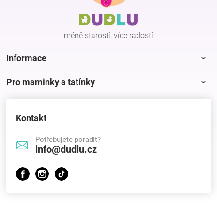
a
t
í
méně starostí, více radostí
Informace
Pro maminky a tatínky
Kontakt
Potřebujete poradit?
info@dudlu.cz