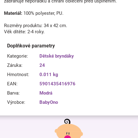
zabraňuje nepořádku a chrání oblečení před ušpiněním.
Materiál:
100% polyester, PU.
Rozměry produktu: 34 x 42 cm.
Věk dítěte: 2-4 roky.
Doplňkové parametry
Kategorie
:
Dětské bryndáky
Záruka
:
24
Hmotnost
:
0.011 kg
EAN
:
5901435416976
Barva
:
Modrá
Výrobce
:
BabyOno
Z
á
p