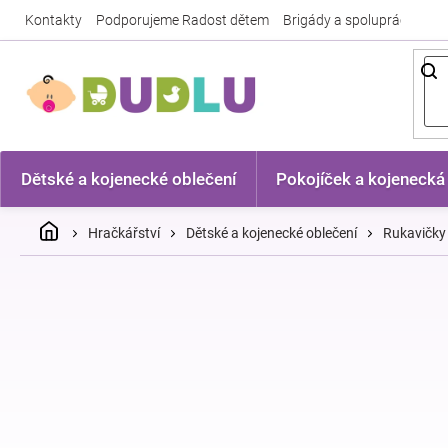
Přejít
Kontakty
Podporujeme Radost dětem
Brigády a spolupráce
Nej
na
obsah
Dětské a kojenecké oblečení
Pokojíček a kojenecká
Domů
Hračkářství
Dětské a kojenecké oblečení
Rukavičky