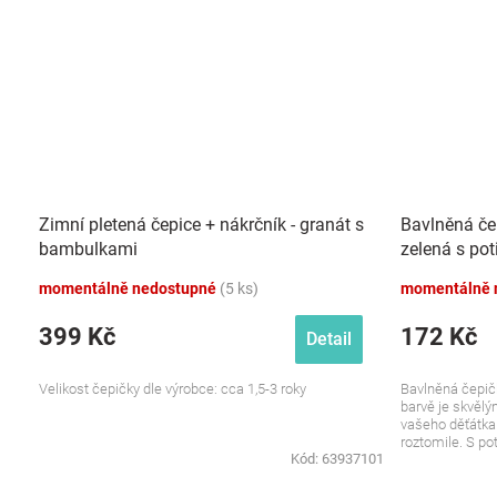
Zimní pletená čepice + nákrčník - granát s
Bavlněná če
bambulkami
zelená s po
momentálně nedostupné
(5 ks)
momentálně 
399 Kč
172 Kč
Detail
Velikost čepičky dle výrobce: cca 1,5-3 roky
Bavlněná čepič
barvě je skvělý
vašeho děťátka
roztomile. S po
Kód:
63937101