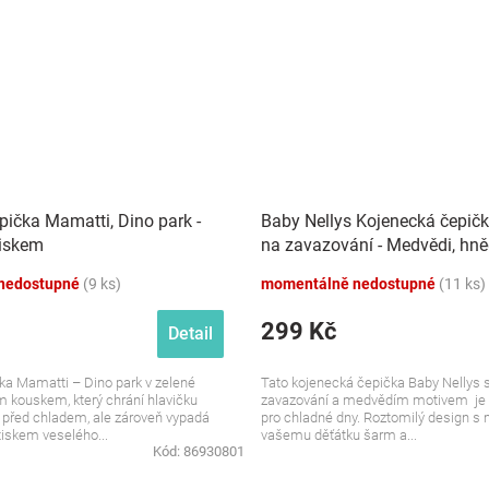
pička Mamatti, Dino park -
Baby Nellys Kojenecká čepičk
tiskem
na zavazování - Medvědi, hn
nedostupné
(9 ks)
momentálně nedostupné
(11 ks)
299 Kč
Detail
ka Mamatti – Dino park v zelené
Tato kojenecká čepička Baby Nellys 
m kouskem, který chrání hlavičku
zavazování a medvědím motivem je i
 před chladem, ale zároveň vypadá
pro chladné dny. Roztomilý design s
tiskem veselého...
vašemu děťátku šarm a...
Kód:
86930801