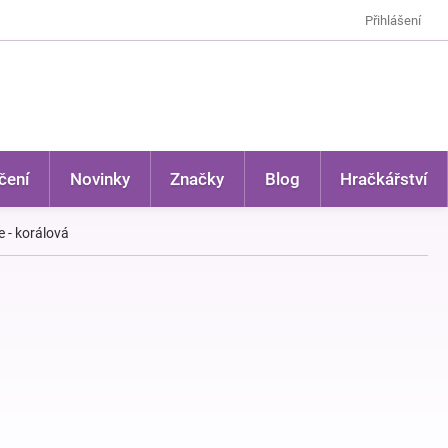
Přihlášení
čení
Novinky
Značky
Blog
Hračkářství
e - korálová