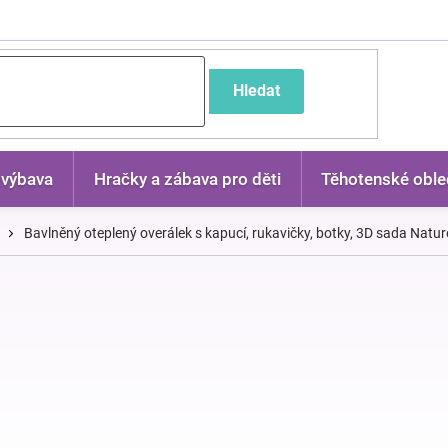
častější dotazy
Hledat
 výbava
Hračky a zábava pro děti
Těhotenské oble
Bavlněný oteplený overálek s kapucí, rukavičky, botky, 3D sada Natur