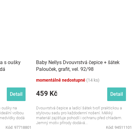
a s oušky
Baby Nellys Dvouvrstvá čepice + šátek
ědá
Palouček, grafit, vel. 92/98
momentálně nedostupné
(14 ks)
459 Kč
Detail
Detail
s oušky na
Dvouvrstvá čepice a ladící šátek tvoří praktickou a
deální volbou
stylovou sadu pro každodenní nošení. Měkký
 medvídky dodá
materiál zajišťuje pohodlí i ochranu před chladem.
Jemný motiv přírody dodává...
Kód:
97718801
Kód:
94511101