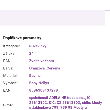
Doplňkové parametry
Kategorie
:
Rukavičky
Záruka
:
24
EAN
:
Zvolte variantu
Barva
:
Oranžová
,
Červená
Materiál
:
Bavlna
Výrobce
:
Baby Nellys
EAN
:
8596309437279
společnosti ADELAINE trade s.r.o.., IČ:
28613902, DIČ: CZ 28613902, sídlo: Mosty
GPSR
:
u Jablunkova 799, 739 98 Mosty u