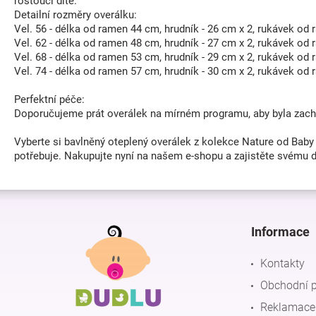
rostoucí dítě.
Detailní rozměry overálku:
Vel. 56 - délka od ramen 44 cm, hrudník - 26 cm x 2, rukávek od
Vel. 62 - délka od ramen 48 cm, hrudník - 27 cm x 2, rukávek od
Vel. 68 - délka od ramen 53 cm, hrudník - 29 cm x 2, rukávek od
Vel. 74 - délka od ramen 57 cm, hrudník - 30 cm x 2, rukávek od
Perfektní péče:
Doporučujeme prát overálek na mírném programu, aby byla zachov
Vyberte si bavlněný oteplený overálek z kolekce Nature od Baby 
potřebuje. Nakupujte nyní na našem e-shopu a zajistěte svému dít
Z
á
p
Informace
a
t
Kontakty
í
Obchodní 
Reklamace 