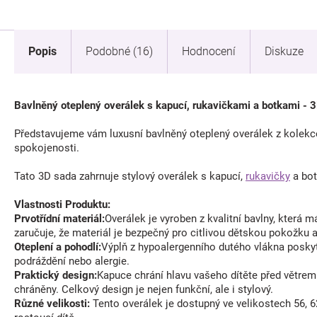
Popis
Podobné (16)
Hodnocení
Diskuze
Bavlněný oteplený overálek s kapucí, rukavičkami a botkami - 
Představujeme vám luxusní bavlněný oteplený overálek z kolekce
spokojenosti.
Tato 3D sada zahrnuje stylový overálek s kapucí,
rukavičky
a bot
Vlastnosti Produktu:
Prvotřídní materiál:
Overálek je vyroben z kvalitní bavlny, která
zaručuje, že materiál je bezpečný pro citlivou dětskou pokožku 
Oteplení a pohodlí:
Výplň z hypoalergenního dutého vlákna poskyt
podráždění nebo alergie.
Praktický design:
Kapuce chrání hlavu vašeho dítěte před větrem 
chráněny. Celkový design je nejen funkční, ale i stylový.
Různé velikosti:
Tento overálek je dostupný ve velikostech 56, 62