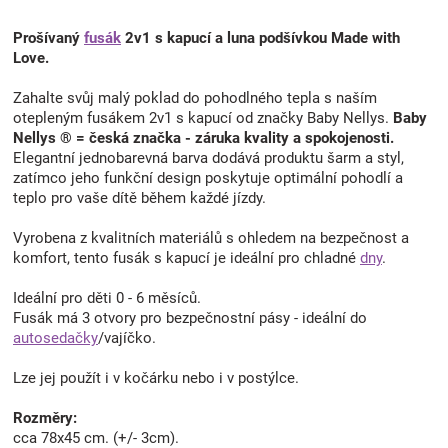
Prošívaný
fusák
2v1 s kapucí a luna podšívkou Made with
Love.
Zahalte svůj malý poklad do pohodlného tepla s naším
otepleným fusákem 2v1 s kapucí od značky Baby Nellys.
Baby
Nellys ® = česká značka - záruka kvality a spokojenosti.
Elegantní jednobarevná barva dodává produktu šarm a styl,
zatímco jeho funkční design poskytuje optimální pohodlí a
teplo pro vaše dítě během každé jízdy.
Vyrobena z kvalitních materiálů s ohledem na bezpečnost a
komfort, tento fusák s kapucí je ideální pro chladné
dny
.
Ideální pro děti 0 - 6 měsíců.
Fusák má 3 otvory pro bezpečnostní pásy - ideální do
autosedačky
/vajíčko.
Lze jej použít i v kočárku nebo i v postýlce.
Rozměry:
cca 78x45 cm. (+/- 3cm).