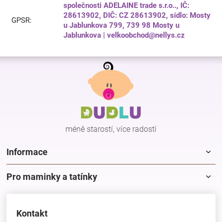
společnosti ADELAINE trade s.r.o.., IČ:
28613902, DIČ: CZ 28613902, sídlo: Mosty
GPSR
:
u Jablunkova 799, 739 98 Mosty u
Jablunkova | velkoobchod@nellys.cz
Z
á
p
a
t
í
méně starostí, více radostí
Informace
Pro maminky a tatínky
Kontakt