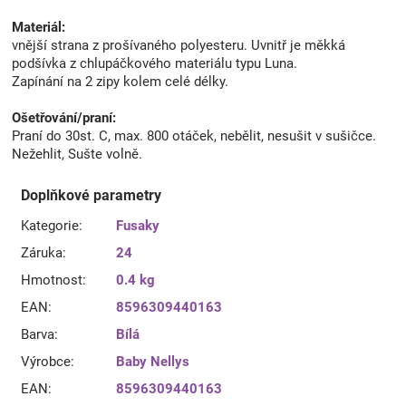
Materiál:
vnější strana z prošívaného polyesteru. Uvnitř je měkká
podšívka z chlupáčkového materiálu typu Luna.
Zapínání na 2 zipy kolem celé délky.
Ošetřování/praní:
Praní do 30st. C, max. 800 otáček, nebělit, nesušit v sušičce.
Nežehlit, Sušte volně.
Doplňkové parametry
Kategorie
:
Fusaky
Záruka
:
24
Hmotnost
:
0.4 kg
EAN
:
8596309440163
Barva
:
Bílá
Výrobce
:
Baby Nellys
EAN
:
8596309440163