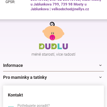
GPSR
:
u Jablunkova 799, 739 98 Mosty u
Jablunkova | velkoobchod@nellys.cz
Z
á
p
a
t
í
méně starostí, více radostí
Informace
Pro maminky a tatínky
Kontakt
Potřebujete poradit?