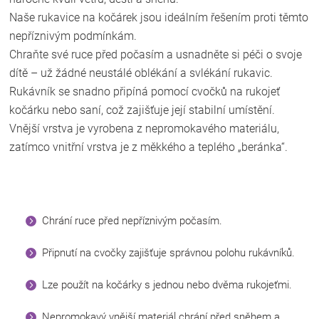
Naše rukavice na kočárek jsou ideálním řešením proti těmto
nepříznivým podmínkám.
Chraňte své ruce před počasím a usnadněte si péči o svoje
dítě – už žádné neustálé oblékání a svlékání rukavic.
Rukávník se snadno připíná pomocí cvočků na rukojeť
kočárku nebo saní, což zajišťuje její stabilní umístění.
Vnější vrstva je vyrobena z nepromokavého materiálu,
zatímco vnitřní vrstva je z měkkého a teplého „beránka“.
Chrání ruce před nepříznivým počasím.
Připnutí na cvočky zajišťuje správnou polohu rukávníků.
Lze použít na kočárky s jednou nebo dvěma rukojeťmi.
Nepromokavý vnější materiál chrání před sněhem a