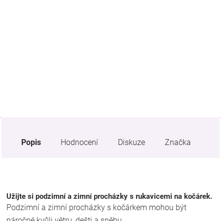
Značky
Blog
Hračkářství
Přihlášení
Popis
Hodnocení
Diskuze
Značka
Užijte si podzimní a zimní procházky s rukavicemi na kočárek.
Podzimní a zimní procházky s kočárkem mohou být
náročné kvůli větru, dešti a sněhu.