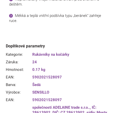
deštěm.
Měkká a teplá vnitřní podšívka typu „beránek“ zahřeje
ruce.
Doplňkové parametry
Kategorie
:
Rukávníky na kočárky
Záruka
:
24
Hmotnost
:
0.17 kg
EAN
:
5902021528097
Barva
:
Šedá
Výrobce
:
SENSILLO
EAN
:
5902021528097
společnosti ADELAINE trade s.r.o.., IČ:
28613902, DIČ: CZ 28613902, sídlo: Mosty