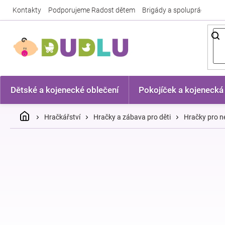
Přejít
Kontakty
Podporujeme Radost dětem
Brigády a spolupráce
Nej
na
obsah
Dětské a kojenecké oblečení
Pokojíček a kojenecká
Domů
Hračkářství
Hračky a zábava pro děti
Hračky pro n