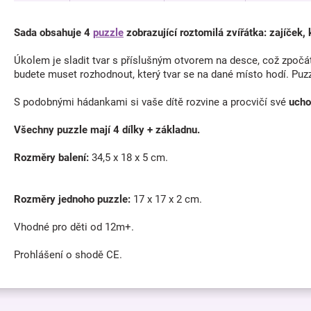
Sada obsahuje 4
puzzle
zobrazující roztomilá zvířátka: zajíček,
Úkolem je sladit tvar s příslušným otvorem na desce, což zpočá
budete muset rozhodnout, který tvar se na dané místo hodí. Puzz
S podobnými hádankami si vaše dítě rozvine a procvičí své
ucho
Všechny puzzle mají 4 dílky + základnu.
Rozměry balení:
34,5 x 18 x 5 cm.
Rozměry jednoho puzzle:
17 x 17 x 2 cm.
Vhodné pro děti od 12m+.
Prohlášení o shodě CE.
Z
á