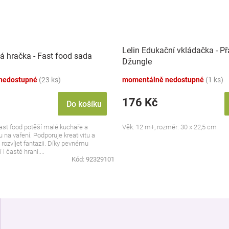
Lelin Edukační vkládačka - Př
á hračka - Fast food sada
Džungle
nedostupné
(23 ks)
momentálně nedostupné
(1 ks)
176 Kč
Do košíku
ast food potěší malé kuchaře a
Věk: 12 m+, rozměr: 30 x 22,5 cm
ru na vaření. Podporuje kreativitu a
ozvíjet fantazii. Díky pevnému
i časté hraní....
Kód:
92329101