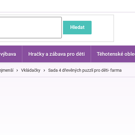
častější dotazy
Hledat
 výbava
Hračky a zábava pro děti
Těhotenské oble
ejmenší
Vkládačky
Sada 4 dřevěných puzzlí pro děti- farma