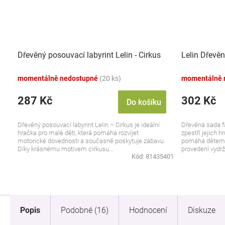
Dřevěný posouvací labyrint Lelin - Cirkus
Lelin Dřevěn
momentálně nedostupné
(20 ks)
momentálně 
287 Kč
302 Kč
Do košíku
Dřevěný posouvací labyrint Lelin – Cirkus je ideální
Dřevěná sada f
hračka pro malé děti, která pomáhá rozvíjet
zpestří jejich h
motorické dovednosti a současně poskytuje zábavu.
pomáhá dětem r
Díky krásnému motivem cirkusu...
provedení vydrží 
Kód:
81435401
Popis
Podobné (16)
Hodnocení
Diskuze