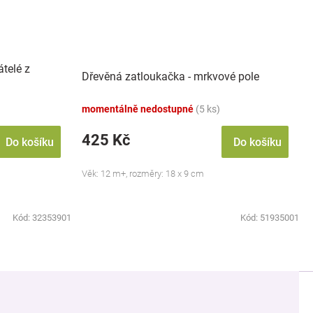
átelé z
Dřevěná zatloukačka - mrkvové pole
momentálně nedostupné
(5 ks)
425 Kč
Do košíku
Do košíku
Věk: 12 m+, rozměry: 18 x 9 cm
Kód:
32353901
Kód:
51935001