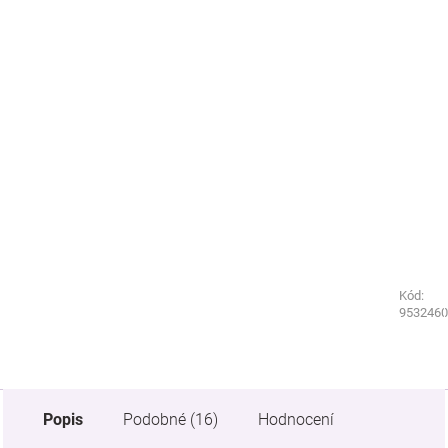
Kód:
Kód:
3230180
9532460
Popis
Podobné (16)
Hodnocení