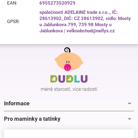
EAN
:
6955273520929
společnosti ADELAINE trade s.r.o.., IČ:
28613902, DIČ: CZ 28613902, sídlo: Mosty
GPSR
:
u Jablunkova 799, 739 98 Mosty u
Jablunkova | velkoobchod@nellys.cz
Z
á
p
a
t
í
méně starostí, více radostí
Informace
Pro maminky a tatínky