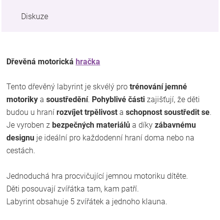
Diskuze
Dřevěná motorická
hračka
Tento dřevěný labyrint je skvélý pro
trénování jemné
motoriky
a
soustředění
.
Pohyblivé části
zajišťují, že děti
budou u hraní
rozvíjet trpělivost
a
schopnost soustředit se
.
Je vyroben z
bezpečných materiálů
a díky
zábavnému
designu
je ideální pro každodenní hraní doma nebo na
cestách.
Jednoduchá hra procvičující jemnou motoriku dítěte.
Děti posouvají zvířátka tam, kam patří.
Labyrint obsahuje 5 zvířátek a jednoho klauna.