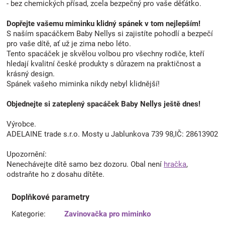
- bez chemických přísad, zcela bezpečný pro vaše děťátko.
Dopřejte vašemu miminku klidný spánek v tom nejlepším!
S naším spacáčkem Baby Nellys si zajistíte pohodlí a bezpečí
pro vaše dítě, ať už je zima nebo léto.
Tento spacáček je skvělou volbou pro všechny rodiče, kteří
hledají kvalitní české produkty s důrazem na praktičnost a
krásný design.
Spánek vašeho miminka nikdy nebyl klidnější!
Objednejte si zateplený spacáček Baby Nellys ještě dnes!
Výrobce.
ADELAINE trade s.r.o. Mosty u Jablunkova 739 98,IČ: 28613902
Upozornění:
Nenechávejte dítě samo bez dozoru. Obal není
hračka
,
odstraňte ho z dosahu dítěte.
Doplňkové parametry
Kategorie
:
Zavinovačka pro miminko