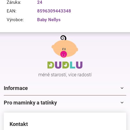
Záruka
:
24
EAN
:
8596309443348
Výrobce
:
Baby Nellys
Z
á
p
a
t
í
méně starostí, více radostí
Informace
Pro maminky a tatínky
Kontakt