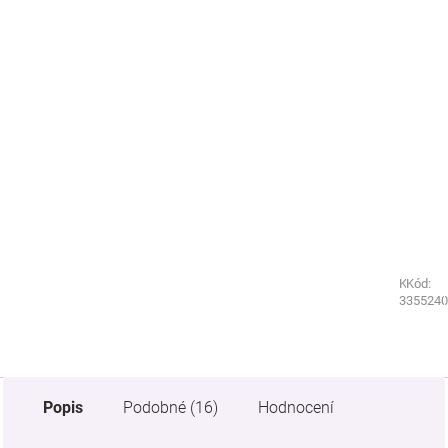
Kód:
Kód:
3607790
355240
Popis
Podobné (16)
Hodnocení