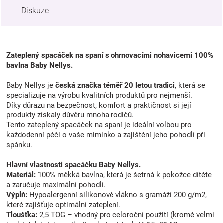
Diskuze
Zateplený spacáček na spaní s ohrnovacími nohavicemi 100%
bavlna Baby Nellys.
Baby Nellys je
česká značka téměř 20 letou tradici
, která se
specializuje na výrobu kvalitních produktů pro nejmenší.
Díky důrazu na bezpečnost, komfort a praktičnost si její
produkty získaly důvěru mnoha rodičů.
Tento zateplený spacáček na spaní je ideální volbou pro
každodenní péči o vaše miminko a zajištění jeho pohodlí při
spánku.
Hlavní vlastnosti spacáčku Baby Nellys.
Materiál:
100% měkká bavlna, která je šetrná k pokožce dítěte
a zaručuje maximální pohodlí.
Výplň:
Hypoalergenní silikonové vlákno s gramáží 200 g/m2,
které zajišťuje optimální zateplení.
Tloušťka:
2,5 TOG – vhodný pro celoroční použití (kromě velmi