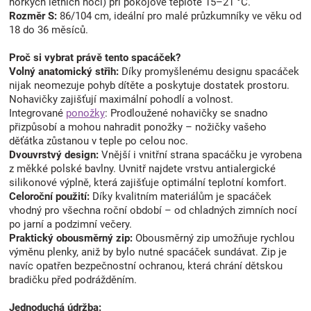
horkých letních nocí) při pokojové teplotě 15–21 °C.
Rozměr S:
86/104 cm, ideální pro malé průzkumníky ve věku od
18 do 36 měsíců.
Proč si vybrat právě tento spacáček?
Volný anatomický střih:
Díky promyšlenému designu spacáček
nijak neomezuje pohyb dítěte a poskytuje dostatek prostoru.
Nohavičky zajišťují maximální pohodlí a volnost.
Integrované
ponožky
: Prodloužené nohavičky se snadno
přizpůsobí a mohou nahradit ponožky – nožičky vašeho
děťátka zůstanou v teple po celou noc.
Dvouvrstvý design:
Vnější i vnitřní strana spacáčku je vyrobena
z měkké polské bavlny. Uvnitř najdete vrstvu antialergické
silikonové výplně, která zajišťuje optimální teplotní komfort.
Celoroční použití:
Díky kvalitním materiálům je spacáček
vhodný pro všechna roční období – od chladných zimních nocí
po jarní a podzimní večery.
Praktický obousměrný zip:
Obousměrný zip umožňuje rychlou
výměnu plenky, aniž by bylo nutné spacáček sundávat. Zip je
navíc opatřen bezpečnostní ochranou, která chrání dětskou
bradičku před podrážděním.
Jednoduchá údržba: