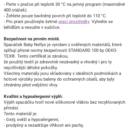
- Perte v pračce při teplotě 30 °C na jemný program (maximálně
400 otáček).
- Žehlete pouze bavlněný povrch při teplotě do 110 °C.
- Pro praní používejte šetrné
prací prostředky
. Vyhněte se
bělidlům a nesušte v sušičce.
Bezpečnost na prvním místě.
Spacáček Baby Nellys je vyroben z ověřených materiálů, které
splňují přísné normy bezpečnosti STANDARD 100 by OEKO-
TEX®. Tento certifikát je zárukou,
že použitý textil je zdravotně nezávadný a vhodný i pro ty
nejcitlivější dětské pokožky.
Všechny materiály jsou skladovány v ideálních podmínkách a
hotové výrobky jsou baleny do ochranných obalů, aby byly
chráněny před vnějšími vlivy.
Kvalitní a hypoalergenní výplň.
Výplň spacáčku tvoří nové silikonové vlákno bez recyklovaných
příměsí.
Tento materiál je:
- čistý, svěží a hypoalergenní,
- prodyšný a nezadržuje vlhkost ani pachy,