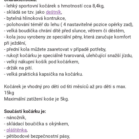
- lehký sportovní kočárek s hmotností cca 8,4kg,
- skládá se tzv. jako
deštník
,
- bytelná hlinoková kontrukce,
- polohování téměř do lehu ( 4 nastavitelné pozice opěrky zad),
- velká boudička chrání dítě před slunce, větrem či děstěm,
- kola jsou vyrobeny ze speciální pěny, která zaručuje komfort
při ježdění,
- přední kola můžete zaaretovat v případě potřeby,
- rukojt kočárku je speciálně tvarovaná, ulehčující snažší jízdu,
- velký nákupní košík pod kočárkem,
- držák na pití.
- velká praktická kapsička na kočárku.
Kočárek je vhodný pro děti od 6ti měsíců až pro děti s max.
15kg
Maximální zatížení koše je 5kg.
Součástí kočárku je:
- nánožník,
- skládací boučička s okýnkem,
-
pláštěnka
,
- pětibodové bezpečnostní pásy,