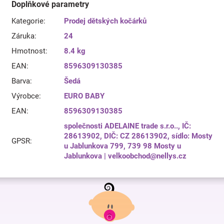
Doplňkové parametry
Kategorie
:
Prodej dětských kočárků
Záruka
:
24
Hmotnost
:
8.4 kg
EAN
:
8596309130385
Barva
:
Šedá
Výrobce
:
EURO BABY
EAN
:
8596309130385
společnosti ADELAINE trade s.r.o.., IČ:
28613902, DIČ: CZ 28613902, sídlo: Mosty
GPSR
:
u Jablunkova 799, 739 98 Mosty u
Jablunkova | velkoobchod@nellys.cz
Z
á
p
a