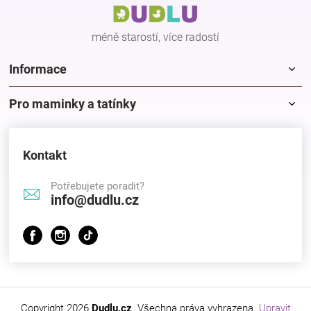
t
í
méně starostí, více radostí
Informace
Pro maminky a tatínky
Kontakt
Potřebujete poradit?
info@dudlu.cz
Copyright 2026
Dudlu.cz
. Všechna práva vyhrazena.
Upravit