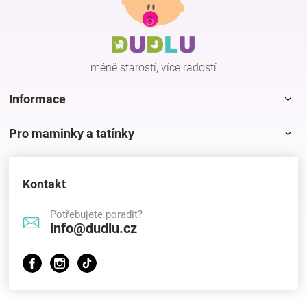
p
a
t
í
méně starostí, více radostí
Informace
Pro maminky a tatínky
Kontakt
Potřebujete poradit?
info@dudlu.cz