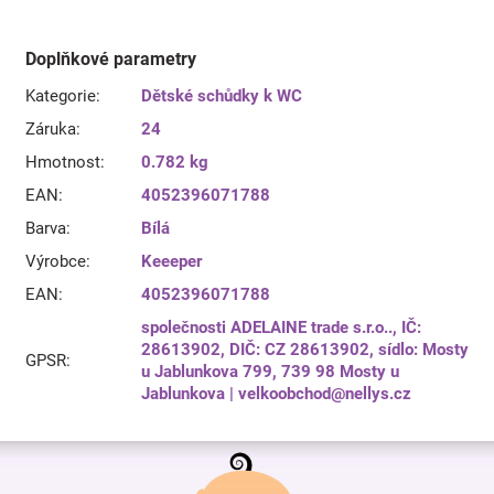
Doplňkové parametry
Kategorie
:
Dětské schůdky k WC
Záruka
:
24
Hmotnost
:
0.782 kg
EAN
:
4052396071788
Barva
:
Bílá
Výrobce
:
Keeeper
EAN
:
4052396071788
společnosti ADELAINE trade s.r.o.., IČ:
28613902, DIČ: CZ 28613902, sídlo: Mosty
GPSR
:
u Jablunkova 799, 739 98 Mosty u
Jablunkova | velkoobchod@nellys.cz
Z
á