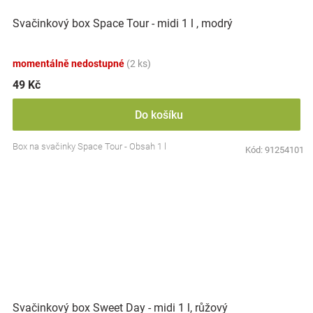
Svačinkový box Space Tour - midi 1 l , modrý
momentálně nedostupné
(2 ks)
49 Kč
Do košíku
Box na svačinky Space Tour - Obsah 1 l
Kód:
91254101
Svačinkový box Sweet Day - midi 1 l, růžový