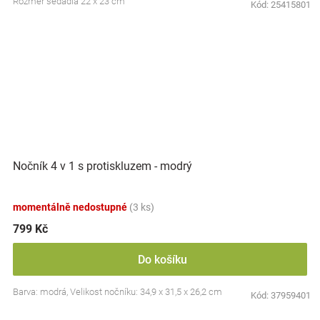
Rozměr sedadla 22 x 23 cm
Kód:
25415801
Nočník 4 v 1 s protiskluzem - modrý
momentálně nedostupné
(3 ks)
799 Kč
Do košíku
Barva: modrá, Velikost nočníku: 34,9 x 31,5 x 26,2 cm
Kód:
37959401