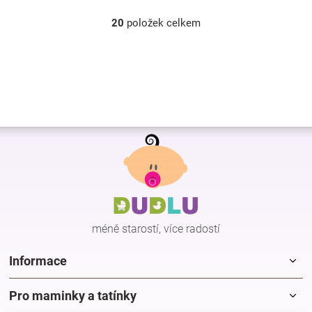
20
položek celkem
O
v
l
á
d
a
c
í
Z
p
r
á
v
p
k
a
y
t
v
í
ý
p
méně starostí, více radostí
i
s
Informace
u
Pro maminky a tatínky