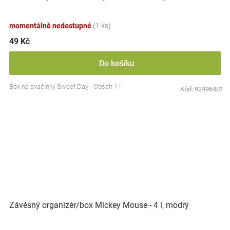
momentálně nedostupné
(1 ks)
49 Kč
Do košíku
Box na svačinky Sweet Day - Obsah 1 l
Kód:
92496401
Závěsný organizér/box Mickey Mouse - 4 l, modrý