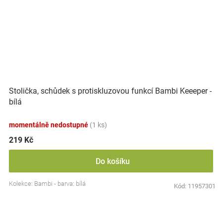
Stolička, schůdek s protiskluzovou funkcí Bambi Keeeper -
bílá
momentálně nedostupné
(1 ks)
219 Kč
Do košíku
Kolekce: Bambi - barva: bílá
Kód:
11957301