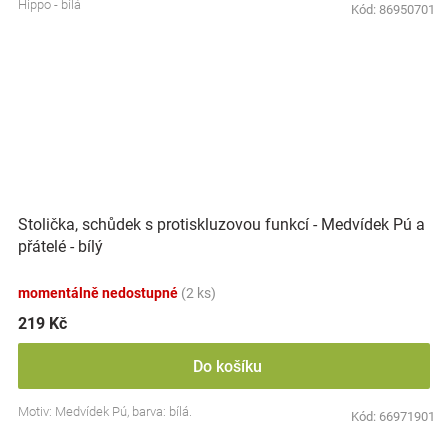
Hippo - bílá
Kód:
86950701
Stolička, schůdek s protiskluzovou funkcí - Medvídek Pú a
přátelé - bílý
momentálně nedostupné
(2 ks)
219 Kč
Do košíku
Motiv: Medvídek Pú, barva: bílá.
Kód:
66971901