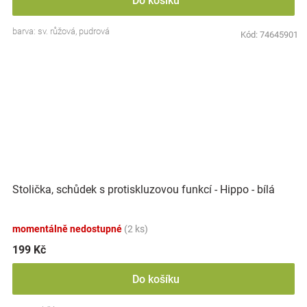
Do košíku
barva: sv. růžová, pudrová
Kód:
74645901
Stolička, schůdek s protiskluzovou funkcí - Hippo - bílá
momentálně nedostupné
(2 ks)
199 Kč
Do košíku