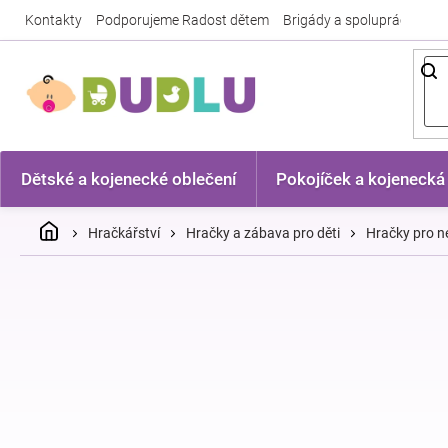
Přejít
Kontakty
Podporujeme Radost dětem
Brigády a spolupráce
Nej
na
obsah
Dětské a kojenecké oblečení
Pokojíček a kojenecká
Domů
Hračkářství
Hračky a zábava pro děti
Hračky pro n