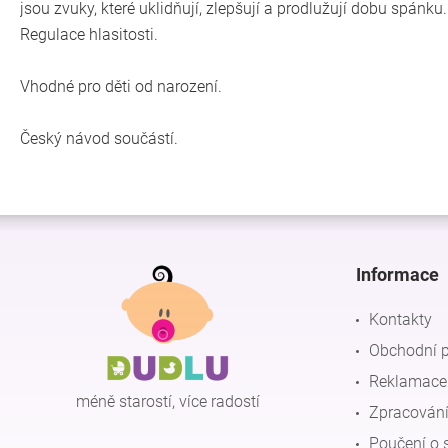
jsou zvuky, které uklidňují, zlepšují a prodlužují dobu spánku
Regulace hlasitosti.
Vhodné pro děti od narození.
Český návod součástí.
Z
á
p
Informace
a
t
Kontakty
í
Obchodní 
Reklamace 
méně starostí, více radostí
Zpracování
Poučení o 