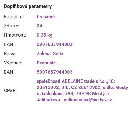
Doplňkové parametry
Kategorie
:
Usínáček
Záruka
:
24
Hmotnost
:
0.35 kg
EAN
:
5907637944903
Barva
:
Zelená
,
Šedá
Výrobce
:
Szumisie
EAN
:
5907637944903
společnosti ADELAINE trade s.r.o.., IČ:
28613902, DIČ: CZ 28613902, sídlo: Mosty
GPSR
:
u Jablunkova 799, 739 98 Mosty u
Jablunkova | velkoobchod@nellys.cz