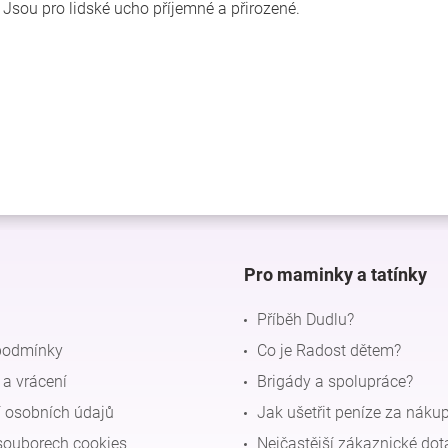
. Jsou pro lidské ucho příjemné a přirozené.
Pro maminky a tatínky
Příběh Dudlu?
podmínky
Co je Radost dětem?
a vrácení
Brigády a spolupráce?
 osobních údajů
Jak ušetřit peníze za náku
souborech cookies
Nejčastější zákaznické dot