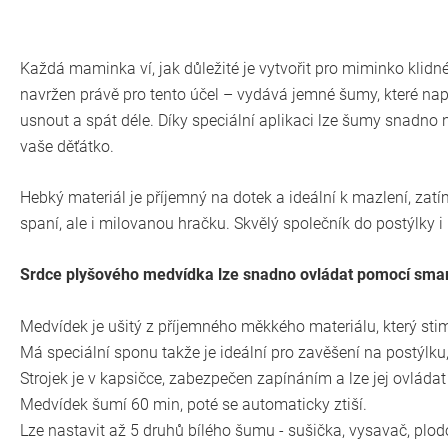
Každá maminka ví, jak důležité je vytvořit pro miminko klidn
navržen právě pro tento účel – vydává jemné šumy, které n
usnout a spát déle. Díky speciální aplikaci lze šumy snadno n
vaše děťátko.
Hebký materiál je příjemný na dotek a ideální k mazlení, za
spaní, ale i milovanou hračku. Skvělý společník do postýlky i 
Srdce plyšového medvídka lze snadno ovládat pomocí sm
Medvídek je ušitý z příjemného měkkého materiálu, který sti
Má speciální sponu takže je ideální pro zavěšení na postýlku
Strojek je v kapsičce, zabezpečen zapínáním a lze jej ovláda
Medvídek šumí 60 min, poté se automaticky ztiší.
Lze nastavit až 5 druhů bílého šumu - sušička, vysavač, plo