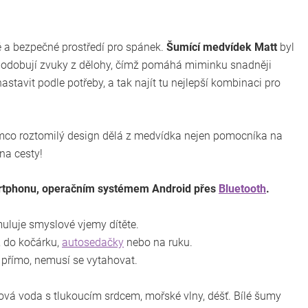
é a bezpečné prostředí pro spánek.
Šumící medvídek Matt
byl
apodobují zvuky z dělohy, čímž pomáhá miminku snadněji
astavit podle potřeby, a tak najít tu nejlepší kombinaci pro
tímco roztomilý design dělá z medvídka nejen pomocníka na
na cesty!
artphonu, operačním systémem Android přes
Bluetooth
.
muluje smyslové vjemy dítěte.
, do kočárku,
autosedačky
nebo na ruku.
t přímo, nemusí se vytahovat.
dová voda s tlukoucím srdcem, mořské vlny, déšť. Bílé šumy