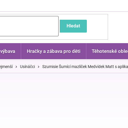
častější dotazy
Hledat
 výbava
Hračky a zábava pro děti
Těhotenské oble
ejmenší
Usínáčci
Szumisie Šumící mazlíček Medvídek Matt s aplika