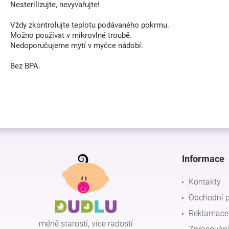
Nesterilizujte, nevyvařujte!
Vždy zkontrolujte teplotu podávaného pokrmu.
Možno používat v mikrovlné troubě.
Nedoporučujeme mytí v myčce nádobí.
Bez BPA.
Z
á
p
Informace
a
t
Kontakty
í
Obchodní 
Reklamace 
méně starostí, více radostí