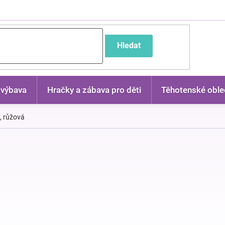
častější dotazy
Hledat
 výbava
Hračky a zábava pro děti
Těhotenské oble
a, růžová