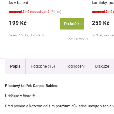
ks v balení
kamínky, pu
momentálně nedostupné
(31 ks)
momentálně 
199 Kč
259 Kč
Do košíku
balení: 100 ks, Bocioland
od 3 let, zapíná
Kód:
11022701
Popis
Podobné (16)
Hodnocení
Diskuze
Plastový talířek Canpol Babies.
Udržujte v čistotě.
Před prvním a každým dalším použitím důkladně umyjte v teplé v