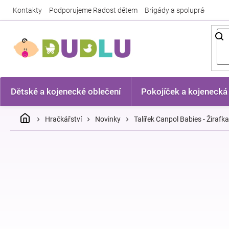
Přejít
Kontakty
Podporujeme Radost dětem
Brigády a spolupráce
Nej
na
obsah
Dětské a kojenecké oblečení
Pokojíček a kojenecká
Domů
Hračkářství
Novinky
Talířek Canpol Babies - Žirafk