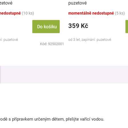
zetové
puzetové
nedostupné
(10 ks)
momentálně nedostupné
(5 ks)
359 Kč
Do košíku
ní: puzetové
od 3 let, zapínání: puzetové
Kód:
92502001
odě s přípravkem určeným dětem, přelijte vařící vodou.