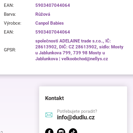
EAN
:
5903407044064
Barva
:
Růžová
Výrobce
:
Canpol Babies
EAN
:
5903407044064
společnosti ADELAINE trade s.r.o.., IČ:
28613902, DIČ: CZ 28613902, sídlo: Mosty
GPSR
:
u Jablunkova 799, 739 98 Mosty u
Jablunkova | velkoobchod@nellys.cz
Kontakt
Potřebujete poradit?
info@dudlu.cz