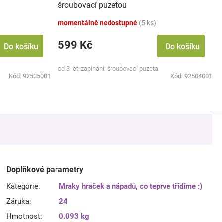
šroubovací puzetou
momentálně nedostupné
(5 ks)
599 Kč
Do košíku
Do košíku
od 3 let, zapínání: šroubovací puzeta
Kód:
92505001
Kód:
92504001
Doplňkové parametry
Kategorie
:
Mraky hraček a nápadů, co teprve třídíme :)
Záruka
:
24
Hmotnost
:
0.093 kg