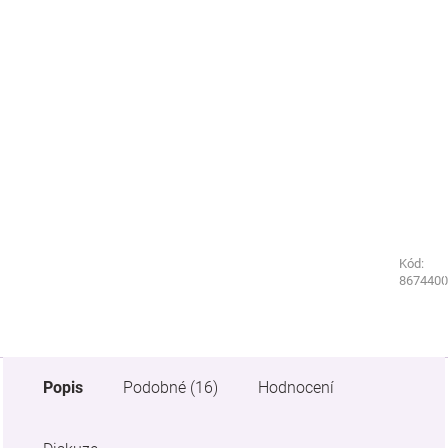
Kód:
Kód:
8674320
8674400
Popis
Podobné (16)
Hodnocení