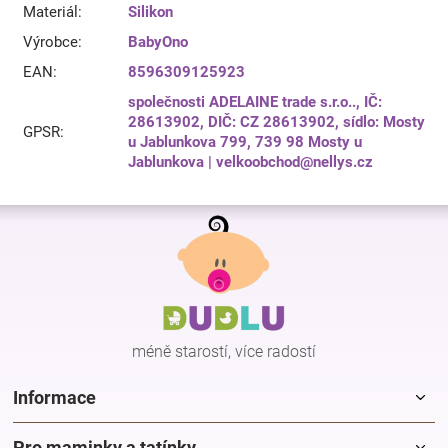
Materiál
:
Silikon
Výrobce
:
BabyOno
EAN
:
8596309125923
společnosti ADELAINE trade s.r.o.., IČ:
28613902, DIČ: CZ 28613902, sídlo: Mosty
GPSR
:
u Jablunkova 799, 739 98 Mosty u
Jablunkova | velkoobchod@nellys.cz
Z
á
p
a
t
í
méně starostí, více radostí
Informace
Pro maminky a tatínky