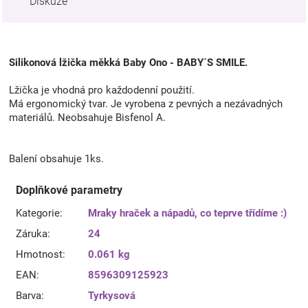
Diskuze
Silikonová lžička měkká Baby Ono - BABY´S SMILE.
Lžička je vhodná pro každodenní použití.
Má ergonomický tvar. Je vyrobena z pevných a nezávadných
materiálů. Neobsahuje Bisfenol A.
Balení obsahuje 1ks.
Doplňkové parametry
Kategorie
:
Mraky hraček a nápadů, co teprve třídíme :)
Záruka
:
24
Hmotnost
:
0.061 kg
EAN
:
8596309125923
Barva
:
Tyrkysová