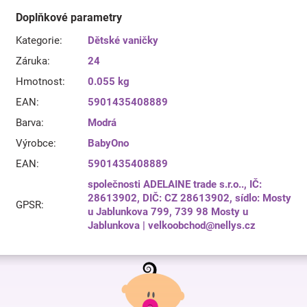
Doplňkové parametry
Kategorie
:
Dětské vaničky
Záruka
:
24
Hmotnost
:
0.055 kg
EAN
:
5901435408889
Barva
:
Modrá
Výrobce
:
BabyOno
EAN
:
5901435408889
společnosti ADELAINE trade s.r.o.., IČ:
28613902, DIČ: CZ 28613902, sídlo: Mosty
GPSR
:
u Jablunkova 799, 739 98 Mosty u
Jablunkova | velkoobchod@nellys.cz
Z
á
p
a