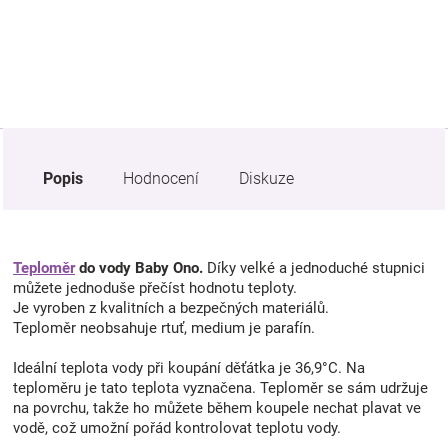
Značky
Blog
Hračkářství
Popis
Hodnocení
Diskuze
Přihlášení
Teploměr
do vody Baby Ono.
Díky velké a jednoduché stupnici
můžete jednoduše přečíst hodnotu teploty.
Je vyroben z kvalitních a bezpečných materiálů.
Teploměr neobsahuje rtuť, medium je parafín.
Ideální teplota vody při koupání děťátka je 36,9°C. Na
teploměru je tato teplota vyznačena. Teploměr se sám udržuje
na povrchu, takže ho můžete během koupele nechat plavat ve
vodě, což umožní pořád kontrolovat teplotu vody.