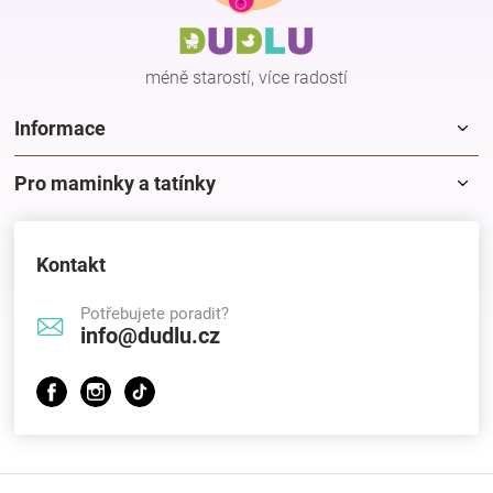
t
í
méně starostí, více radostí
Informace
Pro maminky a tatínky
Kontakt
Potřebujete poradit?
info@dudlu.cz