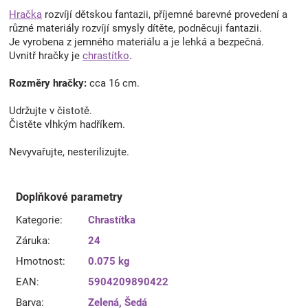
Hračka
rozvíjí dětskou fantazii, příjemné barevné provedení a
různé materiály rozvíjí smysly dítěte, podněcuji fantazii.
Je vyrobena z jemného materiálu a je lehká a bezpečná.
Uvnitř hračky je
chrastítko
.
Rozměry hračky:
cca 16 cm.
Udržujte v čistotě.
Čistěte vlhkým hadříkem.
Nevyvařujte, nesterilizujte.
Doplňkové parametry
Kategorie
:
Chrastítka
Záruka
:
24
Hmotnost
:
0.075 kg
EAN
:
5904209890422
Barva
:
Zelená
,
Šedá