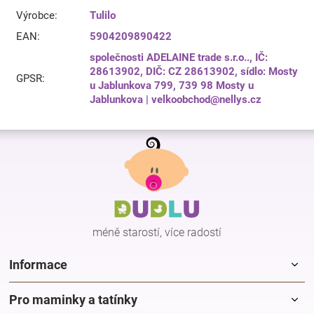
Výrobce
:
Tulilo
EAN
:
5904209890422
společnosti ADELAINE trade s.r.o.., IČ:
28613902, DIČ: CZ 28613902, sídlo: Mosty
GPSR
:
u Jablunkova 799, 739 98 Mosty u
Jablunkova | velkoobchod@nellys.cz
Z
á
p
a
t
í
méně starostí, více radostí
Informace
Pro maminky a tatínky