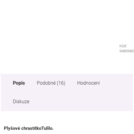
Kód:
Kód:
3416620
9480980
Popis
Podobné (16)
Hodnocení
Diskuze
Plyšové chrastítkoTulilo.