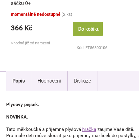
sáčku 0+
momentálně nedostupné
(2 ks)
366 Kč
Do košíku
Vhodné již od narození
Kód:
ET56800106
Popis
Hodnocení
Diskuze
Plyšový pejsek.
NOVINKA.
Tato měkkoučká a příjemná plyšová
hračka
zaujme Vaše dítě.
Pro malé děti může sloužit jako příjemný mazlíček do postýlky, 