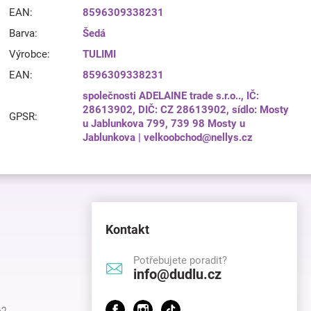
EAN
:
8596309338231
Barva
:
Šedá
Výrobce
:
TULIMI
EAN
:
8596309338231
společnosti ADELAINE trade s.r.o.., IČ:
28613902, DIČ: CZ 28613902, sídlo: Mosty
GPSR
:
u Jablunkova 799, 739 98 Mosty u
Jablunkova | velkoobchod@nellys.cz
Kontakt
Potřebujete poradit?
info@dudlu.cz