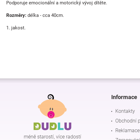
Podporuje emocionální a motorický vývoj dítěte.
Rozměry:
délka - cca 40cm.
1. jakost.
Z
á
p
Informace
a
t
Kontakty
í
Obchodní 
Reklamace 
méně starostí, více radostí