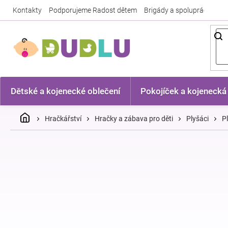
Přejít
Kontakty
Podporujeme Radost dětem
Brigády a spolupráce
Nej
na
obsah
Dětské a kojenecké oblečení
Pokojíček a kojenecká
Domů
Hračkářství
Hračky a zábava pro děti
Plyšáci
P