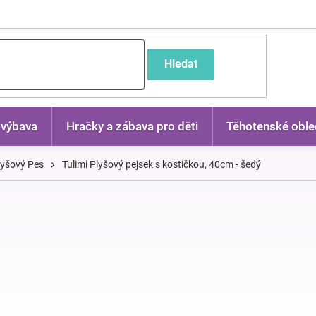
častější dotazy
Hledat
 výbava
Hračky a zábava pro děti
Těhotenské oble
lyšový Pes
Tulimi Plyšový pejsek s kostičkou, 40cm - šedý