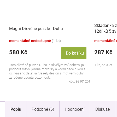
Skládanka z
Magni Dřevěné puzzle - Duha
12dílků 5 zv
17x12x1,5c
momentálně nedostupné
(1 ks)
momentálně 
580 Kč
287 Kč
Do košíku
Toto dřevěné puzzle Duha je skvělým způsobem, jak
1 ks, od 3 let
podpořit rozvoj jemné motoriky a koordinace rukou a
očí vašeho děťátka. Veselý design s motivem duhy
zaručeně upoutá pozornost...
Kód:
93901201
Popis
Podobné (6)
Hodnocení
Diskuze