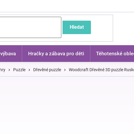
častější dotazy
Hledat
 výbava
Hračky a zábava pro děti
Těhotenské oble
hry
Puzzle
Dřevěné puzzle
Woodcraft Dřevěné 3D puzzle Ruské