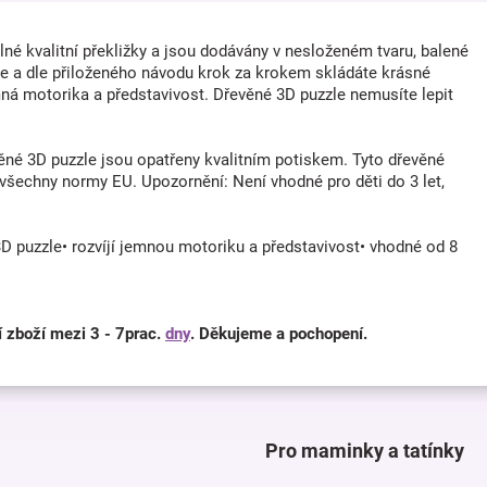
né kvalitní překližky a jsou dodávány v nesloženém tvaru, balené
ete a dle přiloženého návodu krok za krokem skládáte krásné
emná motorika a představivost. Dřevěné 3D puzzle nemusíte lepit
né 3D puzzle jsou opatřeny kvalitním potiskem. Tyto dřevěné
 všechny normy EU. Upozornění: Není vhodné pro děti do 3 let,
 3D puzzle• rozvíjí jemnou motoriku a představivost• vhodné od 8
í zboží mezi 3 - 7prac.
dny
. Děkujeme a pochopení.
Pro maminky a tatínky