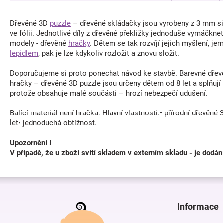
Dřevěné 3D
puzzle
– dřevěné skládačky jsou vyrobeny z 3 mm sil
ve fólii. Jednotlivé díly z dřevěné překližky jednoduše vymáčkn
modely - dřevěné
hračky
. Dětem se tak rozvíjí jejich myšlení, j
lepidlem
, pak je lze kdykoliv rozložit a znovu složit.
Doporučujeme si proto ponechat návod ke stavbě. Barevné dřevě
hračky – dřevěné 3D puzzle jsou určeny dětem od 8 let a splňují
protože obsahuje malé součásti – hrozí nebezpečí udušení.
Balící materiál není hračka. Hlavní vlastnosti:• přírodní dřevěné
let• jednoduchá obtížnost.
Upozornění !
V případě, že u zboží svítí skladem v externím skladu - je dodán
Z
á
p
Informace
a