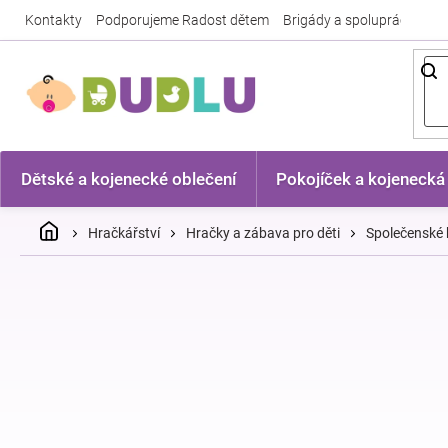
Přejít
Kontakty
Podporujeme Radost dětem
Brigády a spolupráce
Nej
na
obsah
Dětské a kojenecké oblečení
Pokojíček a kojenecká
Domů
Hračkářství
Hračky a zábava pro děti
Společenské 