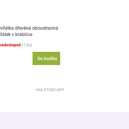
vířátka dřevěná oboustranná
ířátek v krabičce
m
nedostupné
(1 ks)
Do košíku
Kód:
ET33014291