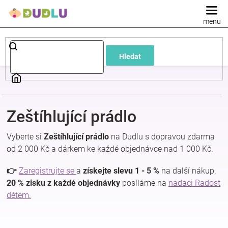
Přejít
na
obsah
Dětské
Hledat
a
kojenecké
Zeštíhlující prádlo
oblečení
Vyberte si
Zeštíhlující prádlo
na Dudlu s dopravou zdarma
Pokojíček
od 2 000 Kč a dárkem ke každé objednávce nad 1 000 Kč.
👉
Zaregistrujte se
a
získejte slevu 1 - 5 %
na další nákup.
a
20 % zisku z každé objednávky
posíláme na
nadaci Radost
dětem.
kojenecká
výbava