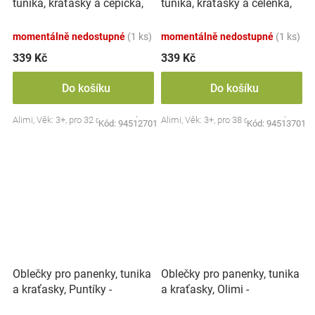
tunika, kraťasky a čepička,
tunika, kraťasky a čelenka,
zelená/šedá
zelená/šedá
momentálně nedostupné
(1 ks)
momentálně nedostupné
(1 ks)
339 Kč
339 Kč
Do košíku
Do košíku
Alimi, Věk: 3+, pro 32 cm panenku.
Alimi, Věk: 3+, pro 38 cm panenku.
Kód:
94512701
Kód:
94513701
Oblečky pro panenky, tunika
Oblečky pro panenky, tunika
a kraťasky, Puntíky -
a kraťasky, Olimi -
ecru/zelená
vícebarevná