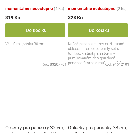
zelená/smetanová
momentálně nedostupné
(4 ks)
momentálně nedostupné
(2 ks)
319 Kč
328 Kč
Do košíku
Do košíku
Věk: 0 m+, výška 30 cm
Každá panenka si zaslouží krásné
oblečení! Tento roztomilý set s
tunikou, kraťásky a šátkem v
puntíkovaném designu dodá
panence šmrnc a malé maminky si
Kód:
83207701
Kód:
94512101
s ním užijí ještě více...
Oblečky pro panenky 32 cm,
Oblečky pro panenky 38 cm,