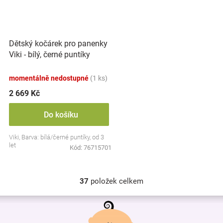
Dětský kočárek pro panenky
Viki - bílý, černé puntíky
momentálně nedostupné
(1 ks)
2 669 Kč
Do košíku
Viki, Barva: bílá/černé puntíky, od 3
let
Kód:
76715701
37
položek celkem
O
v
Z
l
á
á
p
d