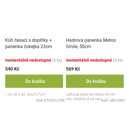
Kůň česací s doplňky +
Hadrová panenka Metoo
panenka žokejka 23cm
Smile, 50cm
plast v krabici 34x27x7cm
momentálně nedostupné
(2 ks)
momentálně nedostupné
(5 ks)
540 Kč
569 Kč
Do košíku
Do košíku
1 ks, od 3 let, 34x27x7cm
Látková panenka Metoo Smile -
1ks, vhodné již od narození
Kód:
ET00312784
Kód:
28015901