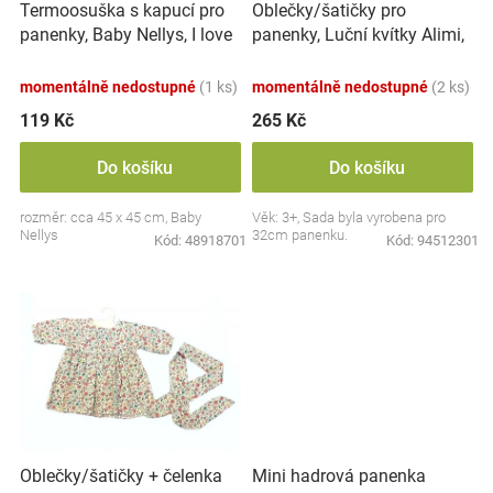
Termoosuška s kapucí pro
Oblečky/šatičky pro
d
Značky
panenky, Baby Nellys, I love
panenky, Luční kvítky Alimi,
u
Boy, 45x45cm, bílá/modrá
bílé
k
Blog
momentálně nedostupné
(1 ks)
momentálně nedostupné
(2 ks)
t
ů
119 Kč
265 Kč
Hračkářství
Do košíku
Do košíku
Přihlášení
rozměr: cca 45 x 45 cm, Baby
Věk: 3+, Sada byla vyrobena pro
Nellys
32cm panenku.
Kód:
48918701
Kód:
94512301
Oblečky/šatičky + čelenka
Mini hadrová panenka