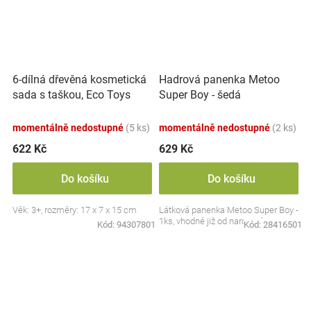
6-dílná dřevěná kosmetická
Hadrová panenka Metoo
sada s taškou, Eco Toys
Super Boy - šedá
momentálně nedostupné
(5 ks)
momentálně nedostupné
(2 ks)
622 Kč
629 Kč
Do košíku
Do košíku
Věk: 3+, rozměry: 17 x 7 x 15 cm
Látková panenka Metoo Super Boy -
1ks, vhodné již od narození
Kód:
94307801
Kód:
28416501