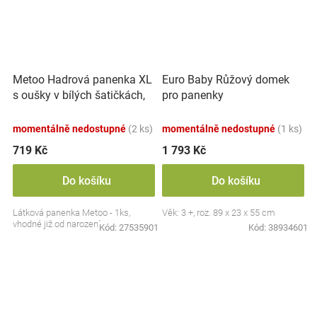
Metoo Hadrová panenka XL
Euro Baby Růžový domek
s oušky v bílých šatičkách,
pro panenky
70cm
momentálně nedostupné
(2 ks)
momentálně nedostupné
(1 ks)
719 Kč
1 793 Kč
Do košíku
Do košíku
Látková panenka Metoo - 1ks,
Věk: 3 +, roz. 89 x 23 x 55 cm
vhodné již od narození
Kód:
27535901
Kód:
38934601