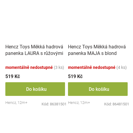
Hencz Toys Měkká hadrová
Hencz Toys Měkká hadrová
panenka LAURA s růžovými
panenka MAJA s blond
vlásky
vlásky
momentálně nedostupné
(3 ks)
momentálně nedostupné
(4 ks)
519 Kč
519 Kč
Do košíku
Do košíku
Hencz, 12m+
Hencz, 12m+
Kód:
86381501
Kód:
86481501