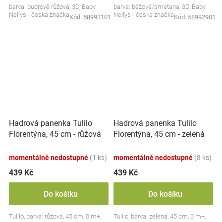
barva: pudrově růžová, 3D, Baby
barva: béžová/smetana, 3D, Baby
Nellys - česka značka
Nellys - česka značka
Kód:
58993101
Kód:
58992901
Hadrová panenka Tulilo
Hadrová panenka Tulilo
Florentýna, 45 cm - růžová
Florentýna, 45 cm - zelená
momentálně nedostupné
(1 ks)
momentálně nedostupné
(8 ks)
439 Kč
439 Kč
Do košíku
Do košíku
Tulilo, barva: růžová, 45 cm, 0 m+,
Tulilo, barva: zelená, 45 cm, 0 m+,