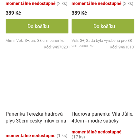
momentálně nedostupné
(2 ks)
momentálně nedostupné
(3 ks)
339 Kč
339 Kč
Do košíku
Do košíku
Alimi, Věk: 3+, pro 38 cm panenku.
Věk: 3+, Sada byla vyrobena pro 38
cm panenku.
Kód:
94573201
Kód:
94613101
Panenka Terezka hadrová
Hadrová panenka Víla Jůlie,
plyš 30cm česky mluvící na
40cm - modré šatičky
kartě
momentálně nedostupné
momentálně nedostupné
(1 ks)
(17 ks)