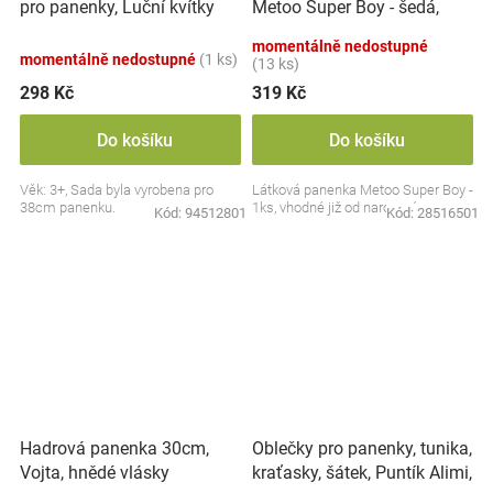
pro panenky, Luční kvítky
Metoo Super Boy - šedá,
Alimi, smetanové/zelené
22cm
momentálně nedostupné
momentálně nedostupné
(1 ks)
(13 ks)
298 Kč
319 Kč
Do košíku
Do košíku
Věk: 3+, Sada byla vyrobena pro
Látková panenka Metoo Super Boy -
38cm panenku.
1ks, vhodné již od narození
Kód:
94512801
Kód:
28516501
Oblečky pro panenky, tunika,
Hadrová panenka 30cm,
kraťasky, šátek, Puntík Alimi,
Vojta, hnědé vlásky