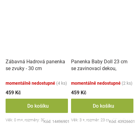
Panenka Baby Doll 23 cm
Zábavná Hadrová panenka
se zavinovací dekou,
se zvuky - 30 cm
šedá/růžová
momentálně nedostupné
(4 ks)
momentálně nedostupné
(2 ks)
459 Kč
459 Kč
Do košíku
Do košíku
Věk: 0 m+, rozměry: 30 cm
Věk: 3 +, rozměr: 23 cm, Woopie
Kód:
14496901
Kód:
43926601