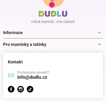
a
a
c
t
í
í
p
méně starostí, více radostí
r
v
k
Informace
y
v
Pro maminky a tatínky
ý
p
i
s
Kontakt
u
Potřebujete poradit?
info@dudlu.cz