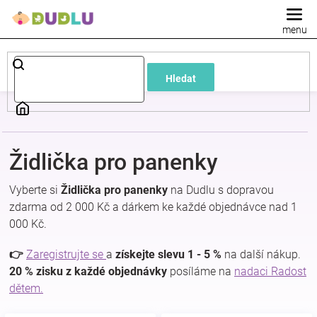
Přejít
na
obsah
Dětské
Hledat
a
kojenecké
Židlička pro panenky
oblečení
Vyberte si
Židlička pro panenky
na Dudlu s dopravou
Pokojíček
zdarma od 2 000 Kč a dárkem ke každé objednávce nad 1
000 Kč.
a
👉
Zaregistrujte se
a
získejte slevu 1 - 5 %
na další nákup.
20 % zisku z každé objednávky
posíláme na
nadaci Radost
kojenecká
dětem.
výbava