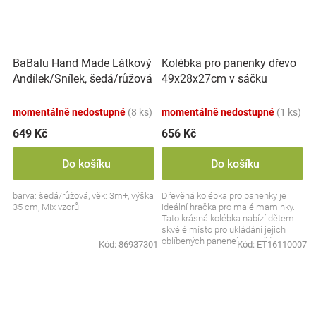
BaBalu Hand Made Látkový
Kolébka pro panenky dřevo
Andílek/Snílek, šedá/růžová
49x28x27cm v sáčku
momentálně nedostupné
(8 ks)
momentálně nedostupné
(1 ks)
649 Kč
656 Kč
Do košíku
Do košíku
barva: šedá/růžová, věk: 3m+, výška
Dřevěná kolébka pro panenky je
35 cm, Mix vzorů
ideální hračka pro malé maminky.
Tato krásná kolébka nabízí dětem
skvélé místo pro ukládání jejich
oblíbených panenek a zajišťuje
Kód:
86937301
Kód:
ET16110007
hodiny zábavy...