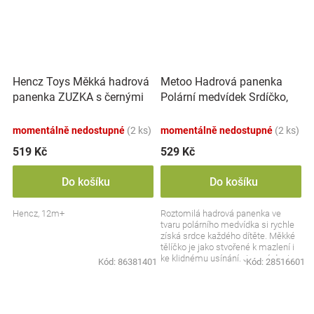
Hencz Toys Měkká hadrová
Metoo Hadrová panenka
panenka ZUZKA s černými
Polární medvídek Srdíčko,
vlásky
bílá
momentálně nedostupné
(2 ks)
momentálně nedostupné
(2 ks)
519 Kč
529 Kč
Do košíku
Do košíku
Hencz, 12m+
Roztomilá hadrová panenka ve
tvaru polárního medvídka si rychle
získá srdce každého dítěte. Měkké
tělíčko je jako stvořené k mazlení i
ke klidnému usínání. Jemný design
Kód:
86381401
Kód:
28516601
s...