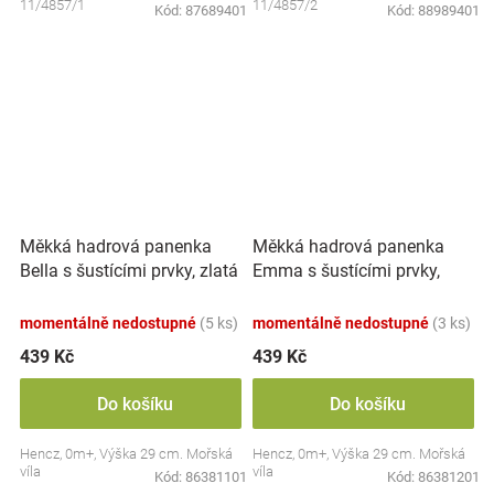
11/4857/1
11/4857/2
Kód:
87689401
Kód:
88989401
Měkká hadrová panenka
Měkká hadrová panenka
Emma s šustícími prvky,
Bella s šustícími prvky, zlatá
modrá
momentálně nedostupné
(5 ks)
momentálně nedostupné
(3 ks)
439 Kč
439 Kč
Do košíku
Do košíku
Hencz, 0m+, Výška 29 cm. Mořská
Hencz, 0m+, Výška 29 cm. Mořská
víla
víla
Kód:
86381101
Kód:
86381201