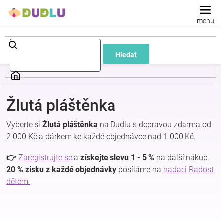
Přejít
na
obsah
Dětské
Hledat
a
kojenecké
Žlutá pláštěnka
oblečení
Vyberte si
Žlutá pláštěnka
na Dudlu s dopravou zdarma od
2 000 Kč a dárkem ke každé objednávce nad 1 000 Kč.
Pokojíček
👉
Zaregistrujte se
a
získejte slevu 1 - 5 %
na další nákup.
a
20 % zisku z každé objednávky
posíláme na
nadaci Radost
dětem.
kojenecká
výbava