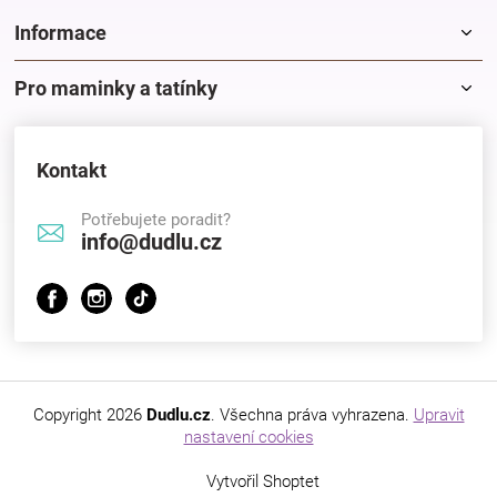
Značky
Informace
Blog
Pro maminky a tatínky
Hračkářství
Kontakt
Přihlášení
Potřebujete poradit?
info@dudlu.cz
Copyright 2026
Dudlu.cz
. Všechna práva vyhrazena.
Upravit
nastavení cookies
Vytvořil Shoptet