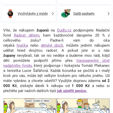
Vychytávky z módy
Další gadgety
Víte, že nákupem
županů
na
Dudlu.cz
podporujete Nadační
fond
Radost dětem
, kam každoročně darujeme 20 % z
celkového zisku? Padne-li vám do oka
nějaká
hračka
nebo
dětské zboží
, můžete jedním nákupem
udělat hned dvojitou radost. A pokud jste si u nás
župany
nevybrali, tak se nic neděje a budeme moc rádi, když
děti pomůžete podpořit přímo přes
transparentní účet
nadačního fondu
, který podporuje i hokejista Tomáš Plekanec
a tenistka Lucie Šafářová. Každá korunka se počítá a i malý
krok pro vás, může být velkým krokem pro někoho jiného. Už
máte vybráno a chcete ušetřit? Využijte dopravu zdarma
od 2
000 Kč
, získejte dárek k nákupu od
1 000 Kč
a nebo si
přečtěte pár našich dalších tipů
jak ušetřit peníze.