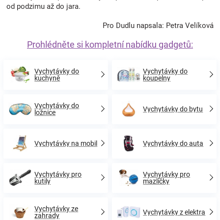
od podzimu až do jara.
Pro Dudlu napsala: Petra Velíková
Prohlédněte si kompletní nabídku gadgetů:
Vychytávky do
Vychytávky do
kuchyně
koupelny
Vychytávky do
Vychytávky do bytu
ložnice
Vychytávky na mobil
Vychytávky do auta
Vychytávky pro
Vychytávky pro
kutily
mazlíčky
Vychytávky ze
Vychytávky z elektra
zahrady