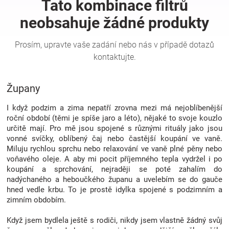
Hračky
a
zábava
Župany
pro
I když podzim a zima nepatří zrovna mezi má nejoblíbenější
roční období (těmi je spíše jaro a léto), nějaké to svoje kouzlo
určitě mají. Pro mě jsou spojené s různými rituály jako jsou
děti
vonné svíčky, oblíbený čaj nebo častější koupání ve vaně.
Miluju rychlou sprchu nebo relaxování ve vaně plné pěny nebo
voňavého oleje. A aby mi pocit příjemného tepla vydržel i po
Těhotenské
koupání a sprchování, nejraději se poté zahalím do
nadýchaného a heboučkého županu a uvelebím se do gauče
oblečení
hned vedle krbu. To je prostě idylka spojené s podzimním a
zimním obdobím.
Novinky
Když jsem bydlela ještě s rodiči, nikdy jsem vlastně žádný svůj