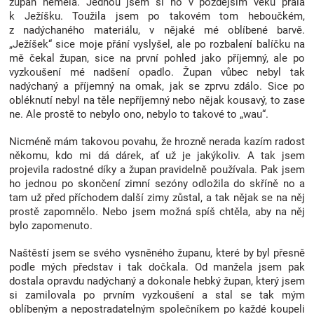
župan neměla. Jednou jsem si ho v pozdějším věku přála
Značky
k Ježíšku. Toužila jsem po takovém tom heboučkém,
z nadýchaného materiálu, v nějaké mé oblíbené barvě.
„Ježíšek“ sice moje přání vyslyšel, ale po rozbalení balíčku na
Blog
mě čekal župan, sice na první pohled jako příjemný, ale po
vyzkoušení mé nadšení opadlo. Župan vůbec nebyl tak
nadýchaný a příjemný na omak, jak se zprvu zdálo. Sice po
Hračkářství
obléknutí nebyl na těle nepříjemný nebo nějak kousavý, to zase
ne. Ale prostě to nebylo ono, nebylo to takové to „wau“.
Přihlášení
Nicméně mám takovou povahu, že hrozně nerada kazím radost
někomu, kdo mi dá dárek, ať už je jakýkoliv. A tak jsem
projevila radostné díky a župan pravidelně používala. Pak jsem
ho jednou po skončení zimní sezóny odložila do skříně no a
tam už před příchodem další zimy zůstal, a tak nějak se na něj
prostě zapomnělo. Nebo jsem možná spíš chtěla, aby na něj
bylo zapomenuto.
Naštěstí jsem se svého vysněného županu, které by byl přesně
podle mých představ i tak dočkala. Od manžela jsem pak
dostala opravdu nadýchaný a dokonale hebký župan, který jsem
si zamilovala po prvním vyzkoušení a stal se tak mým
oblíbeným a nepostradatelným společníkem po každé koupeli