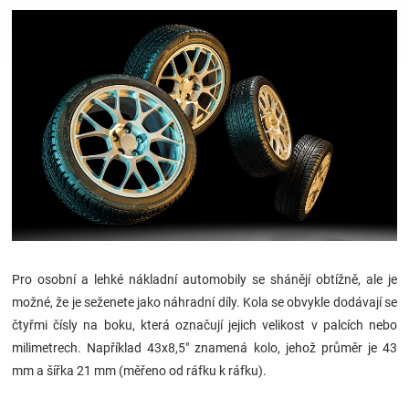
Hračky
a
zábava
pro
děti
Pro osobní a lehké nákladní automobily se shánějí obtížně, ale je
Těhotenské
možné, že je seženete jako náhradní díly. Kola se obvykle dodávají se
čtyřmi čísly na boku, která označují jejich velikost v palcích nebo
oblečení
milimetrech. Například 43x8,5" znamená kolo, jehož průměr je 43
mm a šířka 21 mm (měřeno od ráfku k ráfku).
Novinky