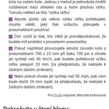
kola na vašem kole. Jednou z metod je jednoduše změřit
vzdálenost mezi středem osy a horní plochou ráfku.
Tomuto měření se říká "výška ráfku".
Abyste zjistili, jak velkou výšku ráfku potřebujete,
musíte vědět, jaký tlak vzduchu plánujete v
pneumatikách používat.
Čím vyšší je tlak, tím větší je pravděpodobnost, že
budete mít problém s proražením pneumatiky.
Pokud například provozujete silniční závodní kolo s
pneumatikami 700 x 23 mm při tlaku 100 psi a chcete
jet rychleji než 40 km/h, pak budete potřebovat výšku
ráfku alespoň 20 mm (za předpokladu, že nedojde k
žádným dalším změnám).
Nebo pokud chcete jet rychleji než 50 mph, pak vám
bude stačit 24 mm (opět za předpokladu, že nedojde k
žádným dalším změnám).
Pro
Dudlu
napsala: Marcela Kalousová
Pokračujte v čtení blogu: