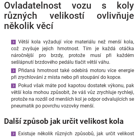
Ovladatelnost vozu s koly
Značky
různých velikostí ovlivňuje
Blog
několik věcí
Hračkářství
Větší kola vyžadují více materiálu než menší kola,
což zvyšuje jejich hmotnost. Tím je každá otáčka
Přihlášení
náročnější pro brzdy, protože musí při každém
sešlápnutí brzdového pedálu tlačit větší váhu.
Přidaná hmotnost také odebírá motoru více energie
při zrychlování z místa nebo při stoupání do kopce.
Pokud však máte pod kapotou dostatek výkonu, pak
větší kola mohou způsobit, že váš vůz zrychluje rychleji,
protože na rozdíl od menších kol je odpor odvalujících se
pneumatik po povrchu vozovky menší.
Další způsob jak určit velikost kola
Existuje několik různých způsobů, jak určit velikost