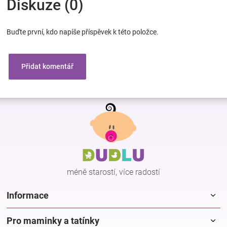
Diskuze (0)
Buďte první, kdo napíše příspěvek k této položce.
Přidat komentář
Z
á
p
a
t
í
méně starostí, více radostí
Informace
Pro maminky a tatínky