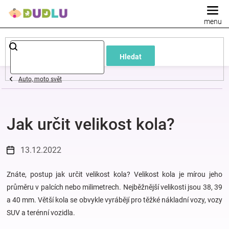
Přejít
na
obsah
Dětské
Hledat
a
Auto, moto svět
kojenecké
Jak určit velikost kola?
oblečení
Pokojíček
13.12.2022
a
Znáte, postup jak určit velikost kola? Velikost kola je mírou jeho
průměru v palcích nebo milimetrech. Nejběžnější velikosti jsou 38, 39
a 40 mm. Větší kola se obvykle vyrábějí pro těžké nákladní vozy, vozy
kojenecká
SUV a terénní vozidla.
výbava