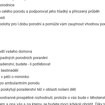
porodnice
 celého porodu a podporovat jeho hladký a přirozený průběh
sti
polohy pro I.dobu porodní a pomůže vám zaujmout vhodnou po
odlí vašeho domova
ípadných porodních poranění
denství, budete - li potřebovat
šestinedělí
 v péči o miminko
i po ambulantním porodu
 poskytují poradenství též v oblasti nošení dětí
ostranně prospěšné rozhodnutí, protože o vás bude v těhotenst
dem a ona vás a na kterou se budete moci kdykoli obrátit. Dík