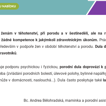
 ženám v těhotenství, při porodu a v šestinedělí, ale na 
m žádné kompetence k jakýmkoli zdravotnickým úkonům.
Prác
 především v podpoře žen v období těhotenství a porodu.
Dula d
dravotníků
.
je podporu psychickou i fyzickou,
porodní dula doprovází k 
eba (zvládání porodních bolestí, úlevové polohy, bylinné napářk
ůže v domácnosti, naslouchá...). Dula často poskytuje také
la
Bc. Andrea Bělohradská, maminka a porodní asis