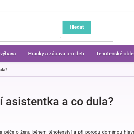
častější dotazy
Hledat
 výbava
Hračky a zábava pro děti
Těhotenské oble
dula?
í asistentka a co dula?
yla péče o ženu během těhotenství a při porodu doménou hla