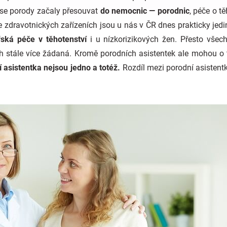
í se porody začaly přesouvat
do nemocnic — porodnic
, péče o t
e zdravotnických zařízeních jsou u nás v ČR dnes prakticky je
ská péče v těhotenství
i u nízkorizikových žen. Přesto všec
h stále více žádaná. Kromě porodních asistentek ale mohou o 
 asistentka nejsou jedno a totéž.
Rozdíl mezi porodní asistentk