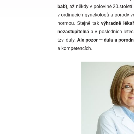
bab)
, až někdy v polovině 20.stolet
v ordinacích gynekologů a porody v
normou. Stejně tak
výhradně lékař
nezastupitelná
a v posledních letec
tzv. duly.
Ale pozor — dula a porodní
a kompetencích.