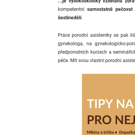
...je vysokoškolsky vzdělaná zdrav
kompetentní
samostatně pečovat 
šestinedělí
.
Práce porodní asistentky se pak li
gynekologa, na gynekologicko-por
předporodních kurzech a semináříc
péče. Mít svou vlastní porodní asist