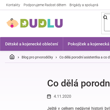
Přejít
Kontakty
Podporujeme Radost dětem
Brigády a spolupráce
Nej
na
obsah
Dětské a kojenecké oblečení
Pokojíček a kojenecká
Domů
Blog pro prvorodičky
Co dělá porodní asistentka a co 
Co dělá porodn
4.11.2020
Ještě v celkem nedávné historii b