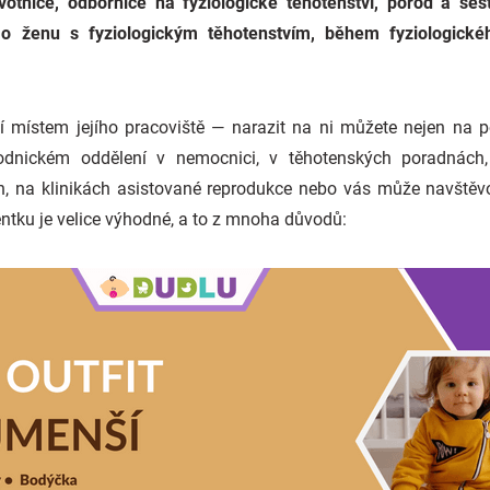
otnice, odbornice na fyziologické těhotenství, porod a šest
o ženu s fyziologickým
těhotenstvím, během fyziologick
ší místem jejího pracoviště — narazit na ni můžete nejen na 
odnickém oddělení v nemocnici, v těhotenských poradnách,
h, na klinikách asistované reprodukce nebo vás může navště
entku je velice výhodné, a to z mnoha důvodů: