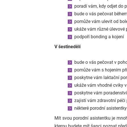
poradí vám, kdy odjet do 
bude o vás pečovat během
pomůže vám ulevit od bole
ukáže vám různé úlevové 
podpoří bonding a kojení
V šestinedělí
bude o vás pečovat v poh
pomůže vám s hojením př
poskytne vám laktační pora
ukáže vám vhodné cviky v 
poskytne vám poradenství
zajistí vám zdravotní péč
některé porodní asistentky
Mít svou porodní asistentku je mnoh
kterou budete mít šanci poznat pře