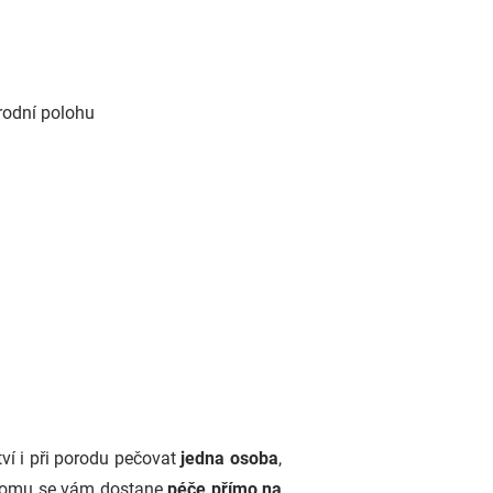
rodní polohu
ví i při porodu pečovat
jedna osoba
,
y tomu se vám dostane
péče přímo na