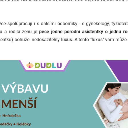
ce spolupracují i s dalšími odborníky - s gynekology, fyziotera
ou a rodící ženu je
péče jedné porodní asistentky o jednu ro
istentku) bohužel nedosažitelný luxus. A tento "luxus" vám můž