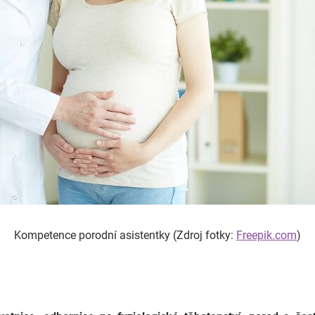
Kompetence porodní asistentky (Zdroj
fotky:
Freepik.com
)