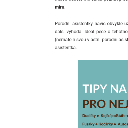
míru
.
Porodní asistentky navíc obvykle úz
další výhoda. Ideál péče o těhotn
(nemáte-li svou vlastní porodní as
asistentka.