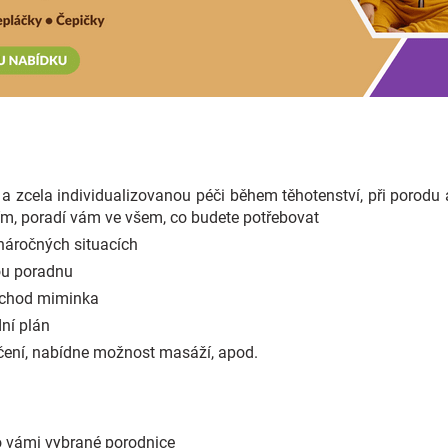
a zcela individualizovanou péči během těhotenství, při porodu
m, poradí vám ve všem, co budete potřebovat
náročných situacích
ou poradnu
říchod miminka
ní plán
čení, nabídne možnost masáží, apod.
o vámi vybrané porodnice