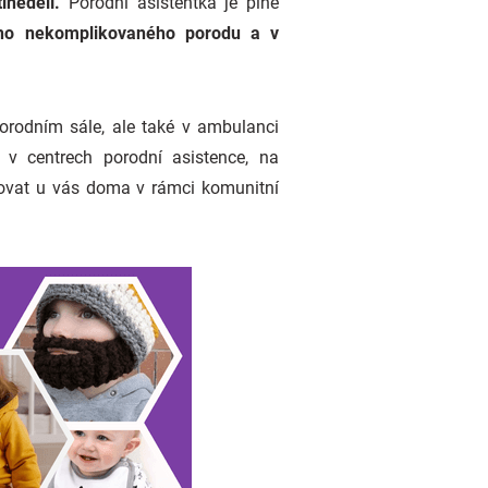
inedělí.
Porodní asistentka je plně
ého nekomplikovaného porodu a v
porodním sále, ale také v ambulanci
 v centrech porodní asistence, na
vovat u vás doma v rámci komunitní