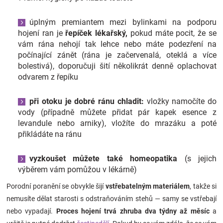
úplným premiantem mezi bylinkami na podporu
hojení ran je
řepíček lékařský,
pokud máte pocit, že se
vám rána nehojí tak lehce nebo máte podezření na
počínající zánět (rána je začervenalá, oteklá a více
bolestivá), doporučuji šití několikrát denně oplachovat
odvarem z řepíku
při otoku je dobré ránu chladit:
vložky namočíte do
vody (případně můžete přidat pár kapek esence z
levandule nebo arniky), vložíte do mrazáku a poté
přikládáte na ránu
vyzkoušet můžete také
homeopatika
(s jejich
výběrem vám pomůžou v lékárně)
Porodní poranění se obvykle šijí
vstřebatelným materiálem
, takže si
nemusíte dělat starosti s odstraňováním stehů — samy se vstřebají
nebo vypadají.
Proces
hojení trvá zhruba dva týdny až měsíc
a