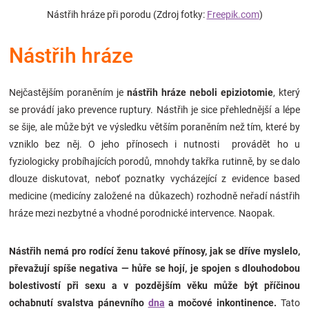
Značky
Nástřih hráze při porodu (Zdroj fotky:
Freepik.com
)
Nástřih hráze
Blog
Hračkářství
Nejčastějším poraněním je
nástřih hráze neboli epiziotomie
, který
se provádí jako prevence ruptury. Nástřih je sice přehlednější a lépe
Přihlášení
se šije, ale může být ve výsledku větším poraněním než tím, které by
vzniklo bez něj. O jeho přínosech i nutnosti provádět ho u
fyziologicky probíhajících porodů, mnohdy takřka rutinně, by se dalo
dlouze diskutovat, neboť poznatky vycházející z evidence based
medicine (medicíny založené na důkazech) rozhodně neřadí nástřih
hráze mezi nezbytné a vhodné porodnické intervence. Naopak.
Nástřih nemá pro rodící ženu takové přínosy, jak se dříve myslelo,
převažují spíše negativa — hůře se hojí, je spojen s dlouhodobou
bolestivostí při sexu a v pozdějším věku může být příčinou
ochabnutí svalstva pánevního
dna
a močové inkontinence.
Tato