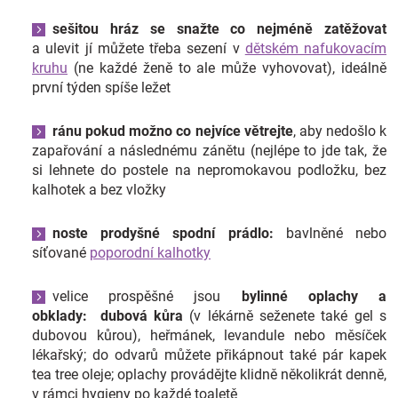
sešitou hráz se snažte co nejméně zatěžovat
a ulevit jí můžete třeba sezení v
dětském nafukovacím
kruhu
(ne každé ženě to ale může vyhovovat), ideálně
první týden spíše ležet
ránu pokud možno co nejvíce
větrejte
, aby nedošlo k
zapařování a následnému zánětu (nejlépe to jde tak, že
si lehnete do postele na nepromokavou podložku, bez
kalhotek a bez vložky
noste
prodyšné spodní prádlo:
bavlněné nebo
síťované
poporodní kalhotky
velice prospěšné jsou
bylinné oplachy a
obklady:
dubová kůra
(v lékárně seženete také gel s
dubovou kůrou), heřmánek, levandule nebo měsíček
lékařský; do odvarů můžete přikápnout také pár kapek
tea tree oleje; oplachy provádějte klidně několikrát denně,
v rámci hygieny po každé toaletě