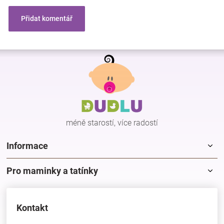
Přidat komentář
Z
á
p
a
t
í
méně starostí, více radostí
Informace
Pro maminky a tatínky
Kontakt