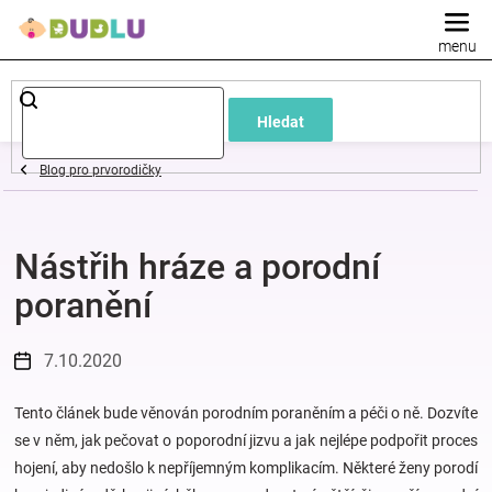
Přejít
na
obsah
Dětské
Hledat
a
Blog pro prvorodičky
kojenecké
Nástřih hráze a porodní
oblečení
poranění
Pokojíček
7.10.2020
a
Tento článek bude věnován porodním poraněním a péči o ně. Dozvíte
kojenecká
se v něm, jak pečovat o poporodní jizvu a jak nejlépe podpořit proces
hojení, aby nedošlo k nepříjemným komplikacím. Některé ženy porodí
výbava