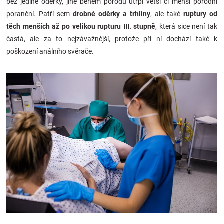
bez jediné oděrky, jiné během porodu utrpí větší či menší porodní
poranění. Patří sem
drobné oděrky a trhliny
, ale také
ruptury od
Hračky
těch menších až po velikou rupturu III. stupně
, která sice není tak
častá, ale za to nejzávažnější, protože při ní dochází také k
a
poškození análního svěrače.
zábava
pro
děti
Těhotenské
oblečení
Novinky