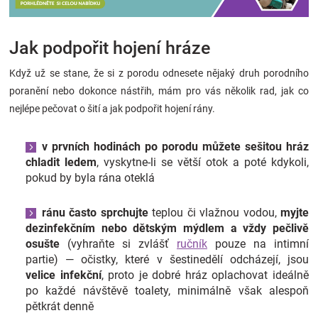
Jak podpořit hojení hráze
Když už se stane, že si z porodu odnesete nějaký druh porodního
poranění nebo dokonce nástřih, mám pro vás několik rad, jak co
nejlépe pečovat o šití a jak podpořit hojení rány.
v prvních hodinách po porodu můžete sešitou hráz
chladit ledem
, vyskytne-li se větší otok a poté kdykoli,
pokud by byla rána oteklá
ránu často sprchujte
teplou či vlažnou vodou,
myjte
dezinfekčním nebo dětským mýdlem
a vždy pečlivě
osušte
(vyhraňte si zvlášť
ručník
pouze na intimní
partie) — očistky, které v šestinedělí odcházejí, jsou
velice infekční
, proto je dobré hráz oplachovat ideálně
po každé návštěvě toalety, minimálně však alespoň
pětkrát denně