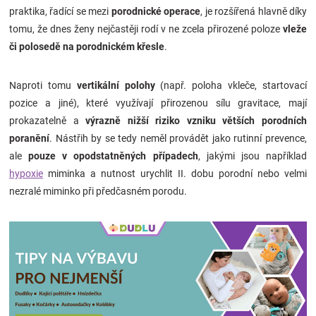
praktika, řadící se mezi
porodnické operace
, je rozšířená hlavně díky
tomu, že dnes ženy nejčastěji rodí v ne zcela přirozené poloze
vleže
či polosedě na porodnickém křesle
.
Naproti tomu
vertikální polohy
(např. poloha vkleče, startovací
pozice a jiné), které využívají přirozenou sílu gravitace, mají
prokazatelně a
výrazně nižší riziko vzniku větších porodních
poranění
. Nástřih by se tedy neměl provádět jako rutinní prevence,
ale
pouze v opodstatněných případech
, jakými jsou například
hypoxie
miminka a nutnost urychlit II. dobu porodní nebo velmi
nezralé miminko při předčasném porodu.