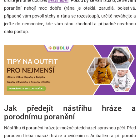
určitě je nutné dodržet
šestinedělí
. Pokud by se vám zdálo, že se vám
poranění nehojí moc dobře (rána je oteklá, zarudlá, bolestivá,
případně vám povolí stehy a rána se rozestoupí), určitě neváhejte a
jeďte do nemocnice, kde vám ránu zhodnotí a případně navrhnou
další postup.
Jak předejít nástřihu hráze a
porodnímu poranění
Nástřihu či poranění hráze je možné předcházet správnou péčí. Před
porodem třeba masáží hráze a cvičením s Aniballem a při porodu