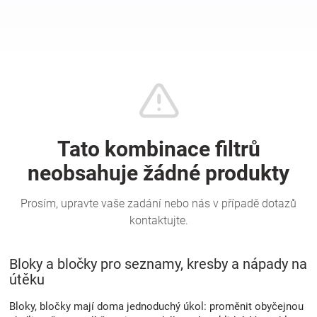
Hračky
a
zábava
pro
děti
Těhotenské
oblečení
Bloky a bločky pro seznamy, kresby a nápady na
útěku
Novinky
Bloky, bločky mají doma jednoduchý úkol: proměnit obyčejnou