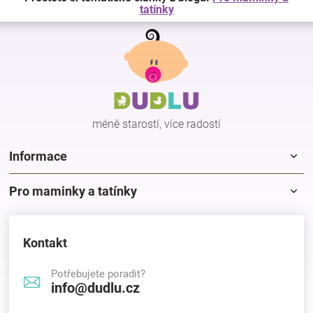
tatínky
Z
á
p
a
t
í
méně starostí, více radostí
Informace
Pro maminky a tatínky
Kontakt
Potřebujete poradit?
info@dudlu.cz