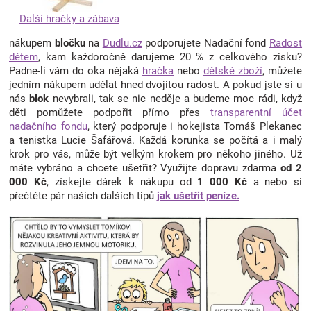
Další hračky a zábava
nákupem
bločku
na
Dudlu.cz
podporujete Nadační fond
Radost
dětem
, kam každoročně darujeme 20 % z celkového zisku?
Padne-li vám do oka nějaká
hračka
nebo
dětské zboží
, můžete
jedním nákupem udělat hned dvojitou radost. A pokud jste si u
nás
blok
nevybrali, tak se nic neděje a budeme moc rádi, když
děti pomůžete podpořit přímo přes
transparentní účet
nadačního fondu
, který podporuje i hokejista Tomáš Plekanec
a tenistka Lucie Šafářová. Každá korunka se počítá a i malý
krok pro vás, může být velkým krokem pro někoho jiného. Už
máte vybráno a chcete ušetřit? Využijte dopravu zdarma
od 2
000 Kč
, získejte dárek k nákupu od
1 000 Kč
a nebo si
přečtěte pár našich dalších tipů
jak ušetřit peníze.