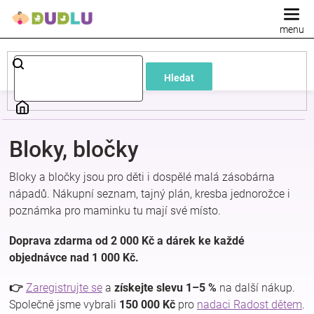
Přejít
na
obsah
Dětské
Hledat
a
kojenecké
Bloky, bločky
oblečení
Bloky a bločky jsou pro děti i dospělé malá zásobárna
nápadů. Nákupní seznam, tajný plán, kresba jednorožce i
Pokojíček
poznámka pro maminku tu mají své místo.
a
Doprava zdarma od 2 000 Kč a dárek ke každé
objednávce nad 1 000 Kč.
kojenecká
👉
Zaregistrujte se
a
získejte slevu 1–5 %
na další nákup.
Společně jsme vybrali
150 000 Kč
pro
nadaci Radost dětem
.
výbava