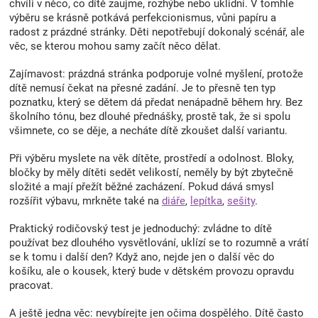
chvíli v něco, co dítě zaujme, rozhýbe nebo uklidní. V tomhle
Značky
výběru se krásně potkává perfekcionismus, vůni papíru a
radost z prázdné stránky. Děti nepotřebují dokonalý scénář, ale
věc, se kterou mohou samy začít něco dělat.
Blog
Zajímavost: prázdná stránka podporuje volné myšlení, protože
dítě nemusí čekat na přesné zadání. Je to přesně ten typ
Hračkářství
poznatku, který se dětem dá předat nenápadně během hry. Bez
školního tónu, bez dlouhé přednášky, prostě tak, že si spolu
Přihlášení
všimnete, co se děje, a necháte dítě zkoušet další variantu.
Při výběru myslete na věk dítěte, prostředí a odolnost. Bloky,
bločky by měly dítěti sedět velikostí, neměly by být zbytečně
složité a mají přežít běžné zacházení. Pokud dává smysl
rozšířit výbavu, mrkněte také na
diáře
,
lepítka
,
sešity
.
Praktický rodičovský test je jednoduchý: zvládne to dítě
používat bez dlouhého vysvětlování, uklízí se to rozumně a vrátí
se k tomu i další den? Když ano, nejde jen o další věc do
košíku, ale o kousek, který bude v dětském provozu opravdu
pracovat.
A ještě jedna věc: nevybírejte jen očima dospělého. Dítě často