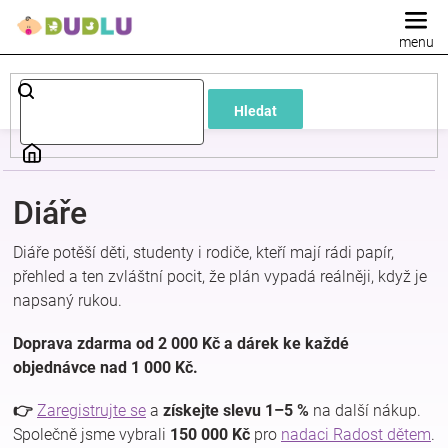
Přejít
na
obsah
Dětské
Hledat
a
kojenecké
Diáře
oblečení
Diáře potěší děti, studenty i rodiče, kteří mají rádi papír,
přehled a ten zvláštní pocit, že plán vypadá reálněji, když je
Pokojíček
napsaný rukou.
a
Doprava zdarma od 2 000 Kč a dárek ke každé
objednávce nad 1 000 Kč.
kojenecká
👉
Zaregistrujte se
a
získejte slevu 1–5 %
na další nákup.
Společně jsme vybrali
150 000 Kč
pro
nadaci Radost dětem
.
výbava