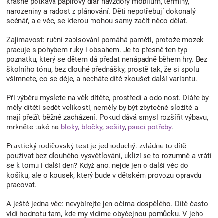
krásně potkává papírový diář navzdory mobilům, termíny,
Značky
narozeniny a radost z plánování. Děti nepotřebují dokonalý
scénář, ale věc, se kterou mohou samy začít něco dělat.
Blog
Zajímavost: ruční zapisování pomáhá paměti, protože mozek
pracuje s pohybem ruky i obsahem. Je to přesně ten typ
poznatku, který se dětem dá předat nenápadně během hry. Bez
Hračkářství
školního tónu, bez dlouhé přednášky, prostě tak, že si spolu
všimnete, co se děje, a necháte dítě zkoušet další variantu.
Přihlášení
Při výběru myslete na věk dítěte, prostředí a odolnost. Diáře by
měly dítěti sedět velikostí, neměly by být zbytečně složité a
mají přežít běžné zacházení. Pokud dává smysl rozšířit výbavu,
mrkněte také na
bloky, bločky
,
sešity
,
psací potřeby
.
Praktický rodičovský test je jednoduchý: zvládne to dítě
používat bez dlouhého vysvětlování, uklízí se to rozumně a vrátí
se k tomu i další den? Když ano, nejde jen o další věc do
košíku, ale o kousek, který bude v dětském provozu opravdu
pracovat.
A ještě jedna věc: nevybírejte jen očima dospělého. Dítě často
vidí hodnotu tam, kde my vidíme obyčejnou pomůcku. V jeho