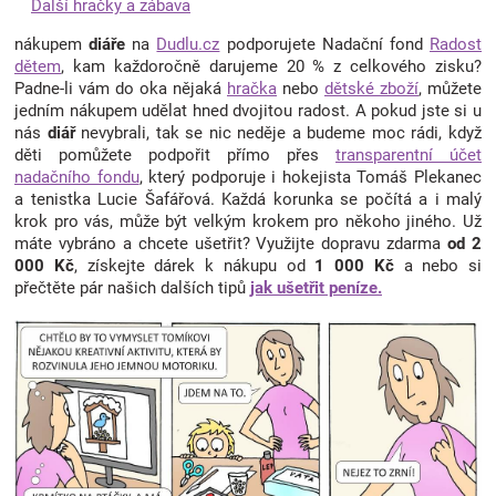
Další hračky a zábava
nákupem
diáře
na
Dudlu.cz
podporujete Nadační fond
Radost
dětem
, kam každoročně darujeme 20 % z celkového zisku?
Padne-li vám do oka nějaká
hračka
nebo
dětské zboží
, můžete
jedním nákupem udělat hned dvojitou radost. A pokud jste si u
nás
diář
nevybrali, tak se nic neděje a budeme moc rádi, když
děti pomůžete podpořit přímo přes
transparentní účet
nadačního fondu
, který podporuje i hokejista Tomáš Plekanec
a tenistka Lucie Šafářová. Každá korunka se počítá a i malý
krok pro vás, může být velkým krokem pro někoho jiného. Už
máte vybráno a chcete ušetřit? Využijte dopravu zdarma
od 2
000 Kč
, získejte dárek k nákupu od
1 000 Kč
a nebo si
přečtěte pár našich dalších tipů
jak ušetřit peníze.