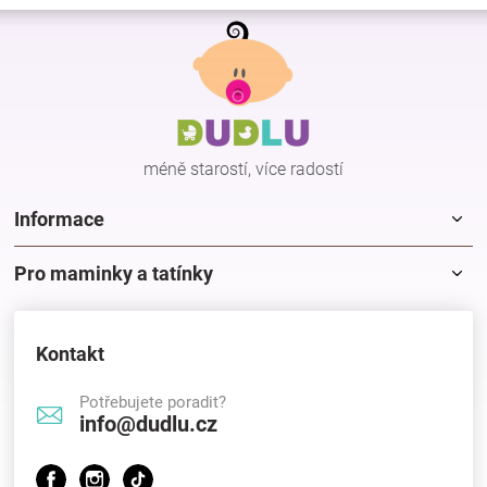
Z
á
p
a
t
í
méně starostí, více radostí
Informace
Pro maminky a tatínky
Kontakt
Potřebujete poradit?
info@dudlu.cz