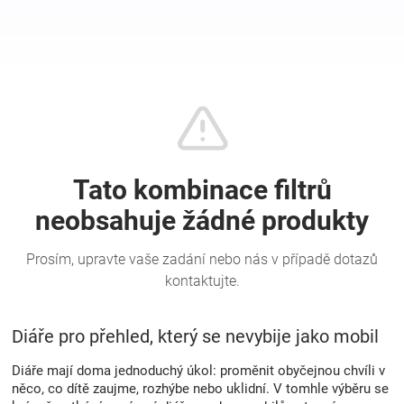
Hračky
a
zábava
pro
děti
Těhotenské
oblečení
Diáře pro přehled, který se nevybije jako mobil
Diáře mají doma jednoduchý úkol: proměnit obyčejnou chvíli v
Novinky
něco, co dítě zaujme, rozhýbe nebo uklidní. V tomhle výběru se