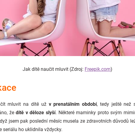
Jak dítě naučit mluvit (Zdroj:
Freepik.com
)
kace
čít mluvit na dítě už
v prenatálním období
, tedy ještě než
áno, že
dítě v děloze slyší
. Některé maminky proto svým mimin
dyž jsem pak poslední měsíc musela ze zdravotních důvodů lež
 seriálu ho uklidnila vždycky.