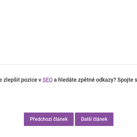
 zlepšit pozice v
SEO
a hledáte zpětné odkazy? Spojte s
Předchozí článek
Další článek