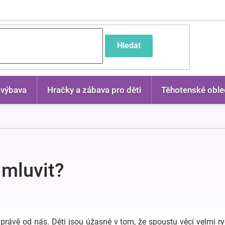
častější dotazy
Hledat
 výbava
Hračky a zábava pro děti
Těhotenské oble
 mluvit?
 právě od nás. Děti jsou úžasné v tom, že spoustu věcí velmi 