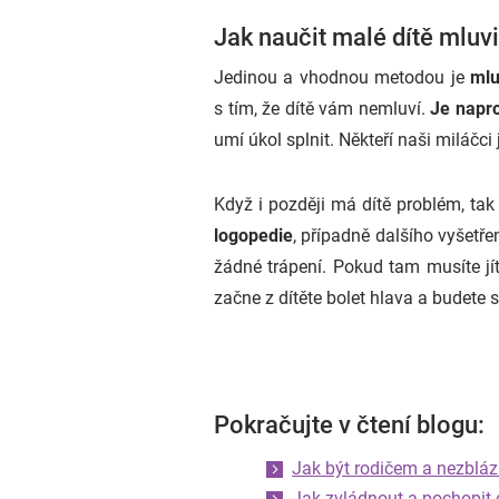
Jak naučit malé dítě mluvi
Jedinou a vhodnou metodou je
mlu
s tím, že dítě vám nemluví.
Je napro
umí úkol splnit. Někteří naši miláčci
Když i později má dítě problém, tak 
logopedie
, případně dalšího vyšetře
žádné trápení. Pokud tam musíte jít
začne z dítěte bolet hlava a budete s
Pokračujte v čtení blogu:
Jak být rodičem a nezbláz
Jak zvládnout a pochopit 