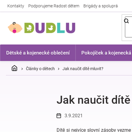
Přejít
Kontakty
Podporujeme Radost dětem
Brigády a spolupráce
Nej
na
obsah
Dětské a kojenecké oblečení
Pokojíček a kojenecká
Domů
Články o dětech
Jak naučit dítě mluvit?
Jak naučit dítě
3.9.2021
Dítě si nejvíce slovní zásoby vezme