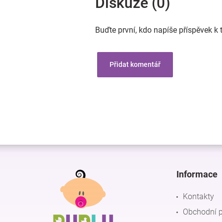
Diskuze (0)
Buďte první, kdo napíše příspěvek k 
Přidat komentář
Z
á
p
Informace
a
t
Kontakty
í
Obchodní 