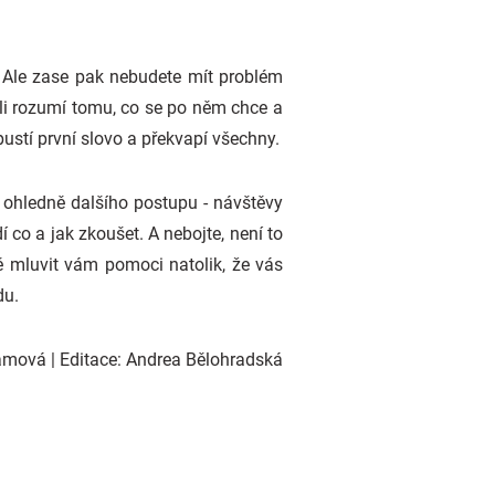
t. Ale zase pak nebudete mít problém
stli rozumí tomu, co se po něm chce a
spustí první slovo a překvapí všechny.
m ohledně dalšího postupu - návštěvy
 co a jak zkoušet. A nebojte, není to
tě mluvit vám pomoci natolik, že vás
du.
lámová
| Editace: Andrea Bělohradská