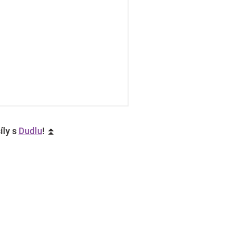
íly s
Dudlu
! ⏫