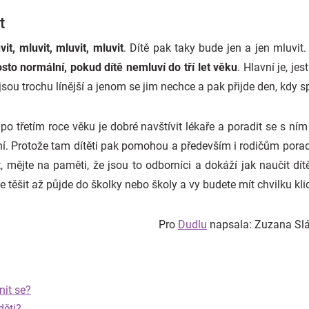
t
vit, mluvit, mluvit, mluvit
. Dítě pak taky bude jen a jen mluvi
sto normální, pokud dítě nemluví do tří let věku
. Hlavní je, je
 jsou trochu línější a jenom se jim nechce a pak přijde den, kdy 
po třetím roce věku je dobré navštívit lékaře a poradit se s ní
ní. Protože tam dítěti pak pomohou a především i rodičům poradí
, mějte na paměti, že jsou to odborníci a dokáží jak naučit dí
e těšit až půjde do školky nebo školy a vy budete mít chvilku kli
Pro
Dudlu
napsala: Zuzana S
nit se?
děti?