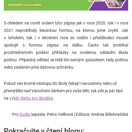
S ohledem na covid ovšem tyto zápisy jak v roce 2020, tak i v roce
2021 neprobíhaly klasickou formou, na kterou jsme zvyklí. Jak
v loňském, tak i v letošním roce se rodiče i předškoláci museli
spokojit s formou zápisu na dálku. Často tak probíhal
prostřednictvím podání přihlášky na zvolenou základní školu
poštou. Případný odklad se řešil tím samým způsobem, tedy poštou
nebo zasláním přes datovou schránku.
Pokud vás kromě nástupu do školy čekají i narozeniny nebo už
přemýšlíte nad Vánočním dárkem pro vaše děti, tak zde je pár tipů
na
výběr dárku pro školáka
.
Pro
Dudlu
sepsala: Petra Velíková
| Editace: Andrea Bělohradská
Pokračujte v čtení blogu: