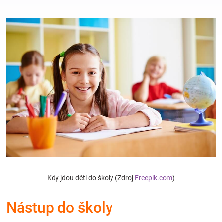
Hračky
a
zábava
pro
děti
Těhotenské
Kdy jdou děti do školy (Zdroj
Freepik.com
)
oblečení
Nástup do školy
Novinky