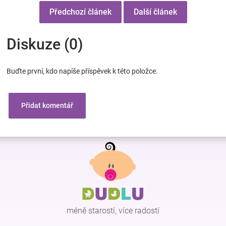
Předchozí článek
Další článek
Diskuze (0)
Buďte první, kdo napíše příspěvek k této položce.
Přidat komentář
Z
á
p
a
t
í
méně starostí, více radostí