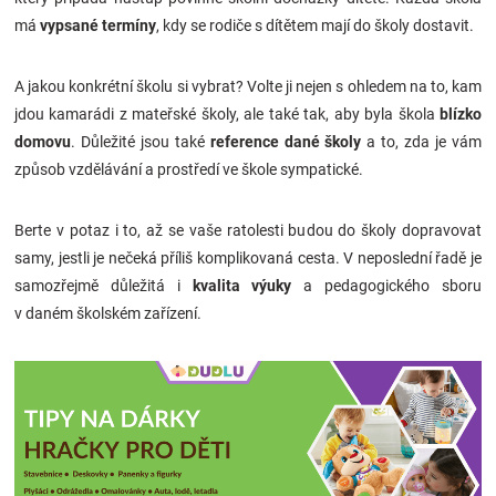
má
vypsané termíny
, kdy se rodiče s dítětem mají do školy dostavit.
A jakou konkrétní školu si vybrat? Volte ji nejen s ohledem na to, kam
jdou kamarádi z mateřské školy, ale také tak, aby byla škola
blízko
domovu
. Důležité jsou také
reference dané školy
a to, zda je vám
způsob vzdělávání a prostředí ve škole sympatické.
Berte v potaz i to, až se vaše ratolesti budou do školy dopravovat
samy, jestli je nečeká příliš komplikovaná cesta. V neposlední řadě je
samozřejmě důležitá i
kvalita výuky
a pedagogického sboru
v daném školském zařízení.