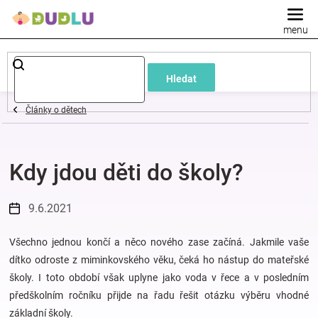
Přejít
na
obsah
Dětské
Hledat
a
Články o dětech
kojenecké
Kdy jdou děti do školy?
oblečení
Pokojíček
9.6.2021
a
Všechno jednou končí a něco nového zase začíná. Jakmile vaše
dítko odroste z miminkovského věku, čeká ho nástup do mateřské
školy. I toto období však uplyne jako voda v řece a v posledním
kojenecká
předškolním ročníku přijde na řadu řešit otázku výběru vhodné
základní školy.
výbava