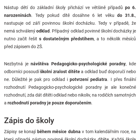
Značky
Nástup dětí do základní školy přichází ve většině případů
po 6.
narozeninách
. Tedy pokud dítě dosáhne 6 let věku
do 31.8.
,
Blog
nastupuje od září povinnou školní docházku. Tedy v případě, že
nemá schválený
odklad
. Případný odklad povinné školní docházky je
nutno začít řešit
s dostatečným předstihem
, a to několik měsíců
Hračkářství
před zápisem do ZŠ.
Přihlášení
Nezbytná je
návštěva Pedagogicko-psychologické poradny
, kde
odborníci posoudí
školní zralost dítěte
a odklad buď doporučí nebo
ne. Důležité je pak pro odklad i
potvrzení pediatra
. I přes finální
rozhodnutí Pedagogicko-psychologické poradny je ale konečné
rozhodnutí, zda dát dítěti odklad nebo nikoliv, na rodičích samotných
a
rozhodnutí poradny je pouze doporučením
.
Zápis do školy
Zápisy se konají
během měsíce dubna
v tom kalendářním roce, na
který připadá nástup povinné školní docházky dítěte. Každá škola