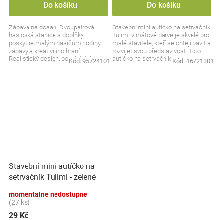
Do košíku
Do košíku
Zábava na dosah! Dvoupatrová
Stavební mini autíčko na setrvačník
hasičská stanice s doplňky
Tulimi v mátové barvě je skvělé pro
poskytne malým hasičům hodiny
malé stavitele, kteří se chtějí bavit a
zábavy a kreativního hraní.
rozvíjet svou představivost. Toto
Realistický design, pohyblivé části a
autíčko na setrvačník je...
Kód:
95724101
Kód:
16721301
příslušenství zajistí, že...
Stavební mini autíčko na
setrvačník Tulimi - zelené
momentálně nedostupné
(27 ks)
29 Kč