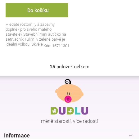
Do košíku
Hledáte roztomilý a zábavný
doplněk pro svého malého
stavitele? Stavební mini autíčko na
setrvačník Tulimi v zelené barvě je
ideální volbou. Skvělé pro rozvoj
Kód:
16711301
motoriky a hodin...
15
položek celkem
O
v
Z
l
á
á
p
d
a
a
c
t
í
í
p
méně starostí, více radostí
r
v
k
Informace