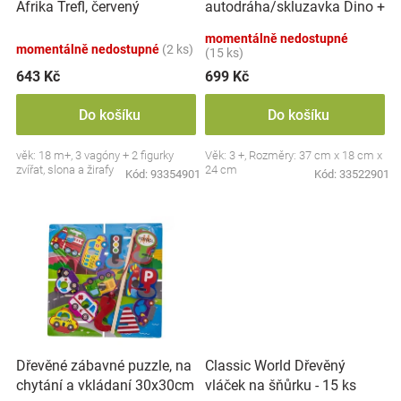
autodráha/skluzavka Dino +
Afrika Trefl, červený
u
Značky
6 autíček, oranžová
k
momentálně nedostupné
momentálně nedostupné
(2 ks)
t
(15 ks)
Blog
ů
643 Kč
699 Kč
Hračkářství
Do košíku
Do košíku
věk: 18 m+, 3 vagóny + 2 figurky
Věk: 3 +, Rozměry: 37 cm x 18 cm x
Přihlášení
zvířat, slona a žirafy
24 cm
Kód:
93354901
Kód:
33522901
Dřevěné zábavné puzzle, na
Classic World Dřevěný
chytání a vkládaní 30x30cm
vláček na šňůrku - 15 ks