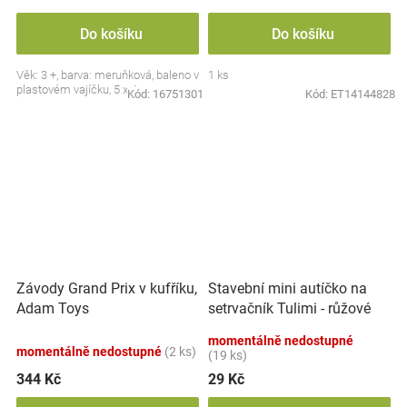
Do košíku
Do košíku
Věk: 3 +, barva: meruňková, baleno v
1 ks
plastovém vajíčku, 5 x 4 cm.
Kód:
16751301
Kód:
ET14144828
Závody Grand Prix v kufříku,
Stavební mini autíčko na
Adam Toys
setrvačník Tulimi - růžové
momentálně nedostupné
momentálně nedostupné
(2 ks)
(19 ks)
344 Kč
29 Kč