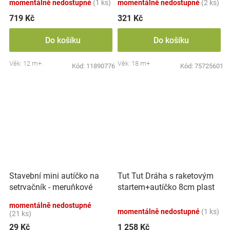
momentálně nedostupné
(1 ks)
momentálně nedostupné
(2 ks)
719 Kč
321 Kč
Do košíku
Do košíku
Věk: 12 m+.
Věk: 18 m+
Kód:
11890776
Kód:
75725601
Tut Tut Dráha s raketovým
Stavební mini autíčko na
startem+autíčko 8cm plast
setrvačník - meruňkové
na baterie se zvukem se
momentálně nedostupné
světlem v
momentálně nedostupné
(1 ks)
(21 ks)
29 Kč
1 258 Kč