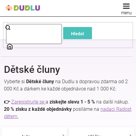
Přejít
na
obsah
Dětské
Hledat
a
kojenecké
Dětské čluny
oblečení
Vyberte si
Dětské čluny
na Dudlu s dopravou zdarma od 2
Pokojíček
000 Kč a dárkem ke každé objednávce nad 1 000 Kč.
👉
Zaregistrujte se
a
získejte slevu 1 - 5 %
na další nákup.
a
20 % zisku z každé objednávky
posíláme na
nadaci Radost
dětem.
kojenecká
výbava