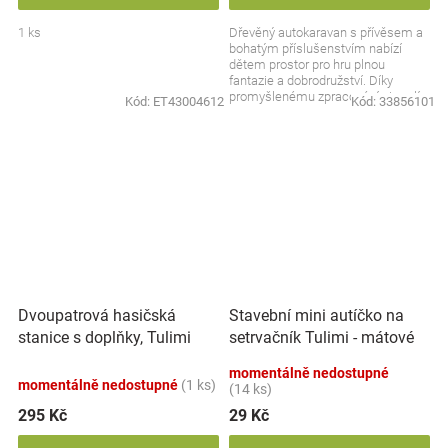
1 ks
Dřevěný autokaravan s přívěsem a
bohatým příslušenstvím nabízí
dětem prostor pro hru plnou
fantazie a dobrodružství. Díky
promyšlenému zpracování si malí
Kód:
ET43004612
Kód:
33856101
cestovatelé mohou...
Dvoupatrová hasičská
Stavební mini autíčko na
stanice s doplňky, Tulimi
setrvačník Tulimi - mátové
momentálně nedostupné
momentálně nedostupné
(1 ks)
(14 ks)
295 Kč
29 Kč