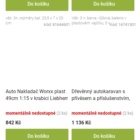
Do košíku
Do košíku
věk: 3+, rozměry bal: 23,5 x 7 x 20
Věk: 3 +, barva: růžová, baleno v
cm
plastovém vajíčku, 5 x 4 cm.
Kód:
81644601
Kód:
16741301
Auto Nakladač Worxx plast
Dřevěnný autokaravan s
49cm 1:15 v krabici Liebherr
přívěsem a příslušenstvím,
L538
Adam Toys
momentálně nedostupné
(2 ks)
momentálně nedostupné
(2 ks)
842 Kč
1 136 Kč
Do košíku
Do košíku