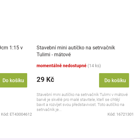
9cm 1:15 v
Stavební mini autíčko na setrvačník
Tulimi - mátové
momentálně nedostupné
(14 ks)
29 Kč
Do košíku
Do košíku
Stavební mini autíčko na setrvačník Tulimi v mátové
barvě je skvělé pro malé stavitele, kteří se chtějí
bavit a rozvíjet svou představivost. Toto autíčko na
setrvačník je...
Kód:
ET43004612
Kód:
16721301