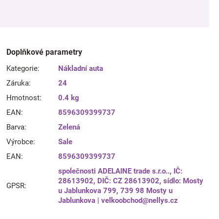
Doplňkové parametry
Kategorie
:
Nákladní auta
Záruka
:
24
Hmotnost
:
0.4 kg
EAN
:
8596309399737
Barva
:
Zelená
Výrobce
:
Sale
EAN
:
8596309399737
společnosti ADELAINE trade s.r.o.., IČ:
28613902, DIČ: CZ 28613902, sídlo: Mosty
GPSR
:
u Jablunkova 799, 739 98 Mosty u
Jablunkova | velkoobchod@nellys.cz