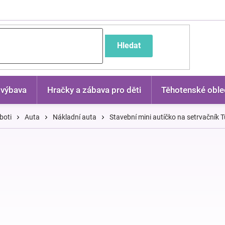
častější dotazy
Hledat
 výbava
Hračky a zábava pro děti
Těhotenské oble
boti
Auta
Nákladní auta
Stavební mini autíčko na setrvačník Tu