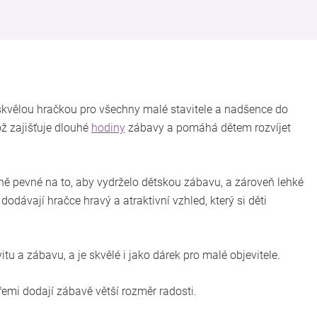
e skvělou hračkou pro všechny malé stavitele a nadšence do
ož zajišťuje dlouhé
hodiny
zábavy a pomáhá dětem rozvíjet
čně pevné na to, aby vydrželo dětskou zábavu, a zároveň lehké
odávají hračce hravý a atraktivní vzhled, který si děti
tu a zábavu, a je skvělé i jako dárek pro malé objevitele.
emi dodají zábavě větší rozměr radosti.