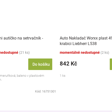
i autíčko na setrvačník -
Auto Nakladač Worxx plast 4
krabici Liebherr L538
nedostupné
(21 ks)
momentálně nedostupné
(2 ks)
842 Kč
Do košíku
: meruňková, baleno v plastovém
1 ks
m.
Kód:
16751301