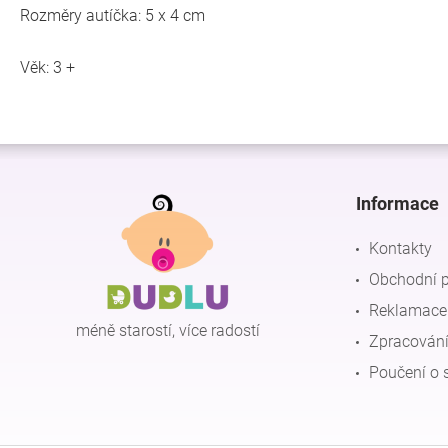
Rozměry autíčka: 5 x 4 cm
Věk: 3 +
Z
á
p
Informace
a
t
Kontakty
í
Obchodní 
Reklamace 
méně starostí, více radostí
Zpracování
Poučení o 