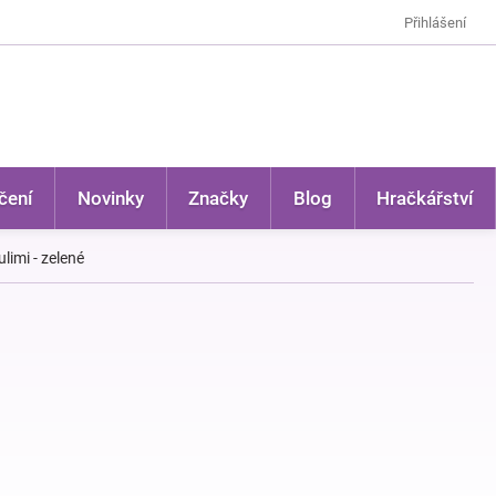
Přihlášení
čení
Novinky
Značky
Blog
Hračkářství
limi - zelené