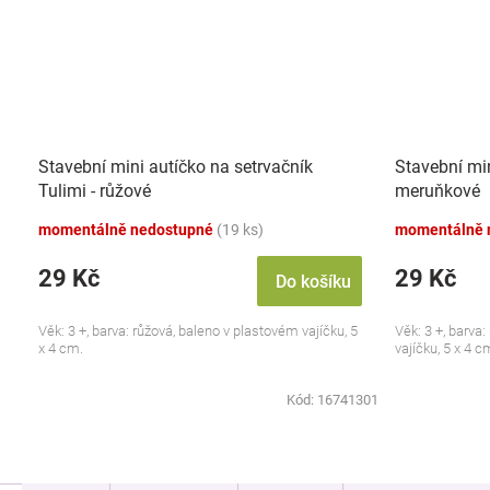
Stavební mini autíčko na setrvačník
Stavební min
Tulimi - růžové
meruňkové
momentálně nedostupné
(19 ks)
momentálně 
29 Kč
29 Kč
Do košíku
Věk: 3 +, barva: růžová, baleno v plastovém vajíčku, 5
Věk: 3 +, barva
x 4 cm.
vajíčku, 5 x 4 c
Kód:
16741301