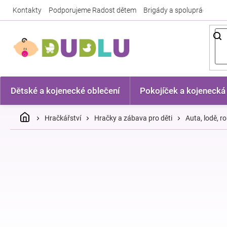
Přejít
Kontakty
Podporujeme Radost dětem
Brigády a spolupráce
Nej
na
obsah
Dětské a kojenecké oblečení
Pokojíček a kojenecká
Domů
Hračkářství
Hračky a zábava pro děti
Auta, lodě, ro