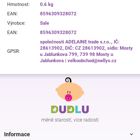
Hmotnost
:
0.6 kg
EAN
:
8596309328072
Výrobce
:
Sale
EAN
:
8596309328072
společnosti ADELAINE trade s.r.o.., IČ:
28613902, DIČ: CZ 28613902, sídlo: Mosty
GPSR
:
u Jablunkova 799, 739 98 Mosty u
Jablunkova | velkoobchod@nellys.cz
Z
á
p
a
t
í
méně starostí, více radostí
Informace