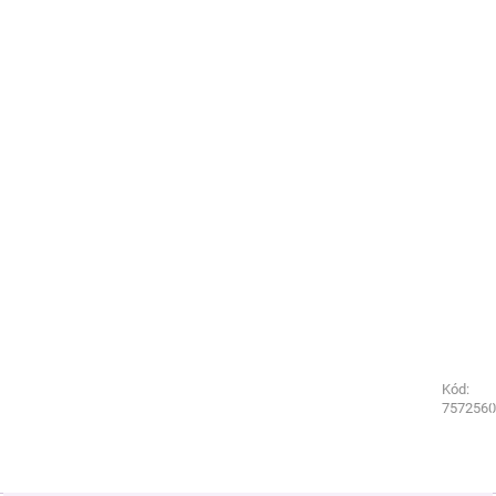
Kód:
Kód:
1189077
7572560