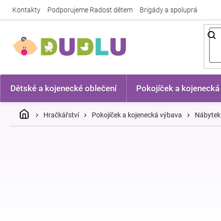
Přejít
Kontakty
Podporujeme Radost dětem
Brigády a spolupráce
Nej
na
obsah
Dětské a kojenecké oblečení
Pokojíček a kojenecká
Domů
Hračkářství
Pokojíček a kojenecká výbava
Nábytek