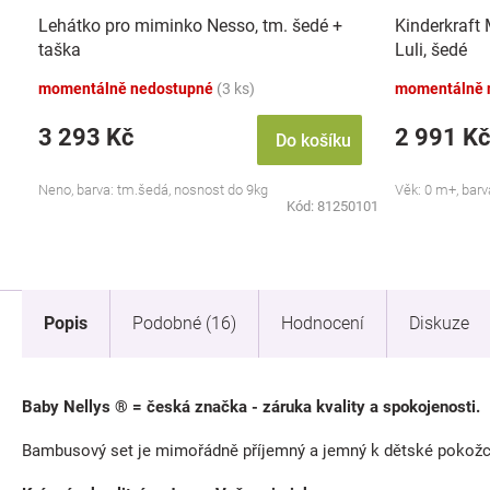
Lehátko pro miminko Nesso, tm. šedé +
Kinderkraft 
taška
Luli, šedé
momentálně nedostupné
(3 ks)
momentálně 
3 293 Kč
2 991 Kč
Do košíku
Neno, barva: tm.šedá, nosnost do 9kg
Věk: 0 m+, barv
Kód:
81250101
Popis
Podobné (16)
Hodnocení
Diskuze
Baby Nellys ® = česká značka - záruka kvality a spokojenosti.
Bambusový set je mimořádně příjemný a jemný k dětské pokožce,