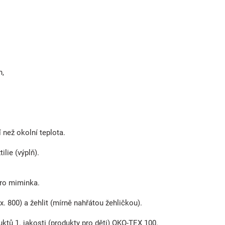
h,
 než okolní teplota.
lie (výplň).
pro miminka.
. 800) a žehlit (mírně nahřátou žehličkou).
oduktů 1. jakosti (produkty pro děti) OKO-TEX 100.