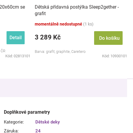
120x60cm se
Dětská přídavná postýlka Sleep2gether -
grafit
momentálně nedostupné
(1 ks)
3 289 Kč
Detail
Do košíku
s ČR
Barva: grafit, graphite, Caretero
Kód:
02813101
Kód:
10930101
Doplňkové parametry
Kategorie
:
Dětské deky
Záruka
:
24