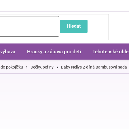
častější dotazy
Hledat
 výbava
Hračky a zábava pro děti
Těhotenské oble
 do pokojíčku
Dečky, peřiny
Baby Nellys 2-dílná Bambusová sada Te