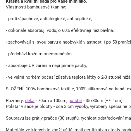
Krásná a kvalitní sada pro Vaše miminko.
Vlastnosti bambusové tkaniny:
- protizápachové, antialergické, antiseptické,
- dokonale absorbují vodu, o 60% efektivněji než bavlna,
- zachovávají si svou barvu a neobvyklé vlastnosti i po 50 praníc
- předchází kožním onemocněním,
- absorbuje UV záření a nepříjemné pachy,
- ve velmi horkém počasí zůstává teplota látky o 2-3 stupně nižší
SLOŽENÍ: 100% bambusová textilie, 100% silikonová netkaná texti
Rozměry:
deka
- 70cm x 100cm,
polštář
- 35x30cm (+/- 1cm).
Polštář v sadě je plochý - cca 3 cm vysoký, vyrobený speciálně 
Soupravu lze prát v pračce (30 stupňů, rychlost odstřeďování max
Materiály, ze kterých je zboží ušité, mají certifikáty a atesty pr