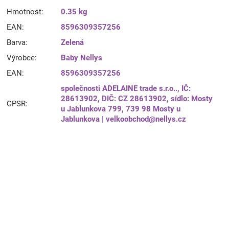
Hmotnost
:
0.35 kg
EAN
:
8596309357256
Barva
:
Zelená
Výrobce
:
Baby Nellys
EAN
:
8596309357256
společnosti ADELAINE trade s.r.o.., IČ:
28613902, DIČ: CZ 28613902, sídlo: Mosty
GPSR
:
u Jablunkova 799, 739 98 Mosty u
Jablunkova | velkoobchod@nellys.cz