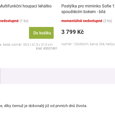
Multifunkční houpací lehátko
Postýlka pro miminko Sofie 
spouštěcím bokem - bílá
nedostupné
(1 ks)
momentálně nedostupné
(2 ks)
3 799 Kč
Do košíku
rozměr: 120x60cm, barva: bílá, Nelly
a: šedá, rozměr: 55,5 x 61,5 x 51,5 cm
Kód:
45537401
 díky čemuž je dokonalý již od prvních dnů života.