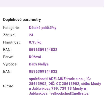
Doplňkové parametry
Kategorie
:
Dětské polštářky
Záruka
:
24
Hmotnost
:
0.15 kg
EAN
:
8596309144832
Barva
:
Růžová
Výrobce
:
Baby Nellys
EAN
:
8596309144832
společnosti ADELAINE trade s.r.o.., IČ:
28613902, DIČ: CZ 28613902, sídlo: Mosty
GPSR
:
u Jablunkova 799, 739 98 Mosty u
Jablunkova | velkoobchod@nellys.cz