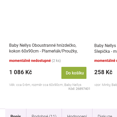
Baby Nellys Oboustranné hnízdečko,
Baby Nellys 
kokon 60x90cm - Plameňák/Proužky,
Slepička - 
růžová/černá
momentálně nedostupné
(2 ks)
momentálně 
1 086 Kč
258 Kč
Do košíku
Věk: cca 0-6m, rozměr cca 60x90cm, Baby Nellys
vzor: Minky, Ba
Kód:
26897401
Popis
Podobné (11)
Hodnocení
Diskuze