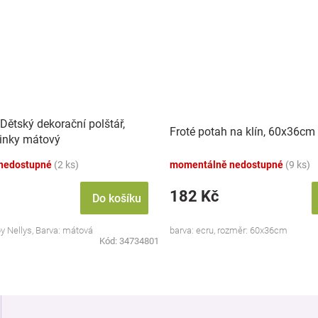
Dětský dekorační polštář,
Froté potah na klín, 60x36cm 
minky mátový
nedostupné
(2 ks)
momentálně nedostupné
(9 ks)
182 Kč
Do košíku
by Nellys, Barva: mátová
barva: ecru, rozměr: 60x36cm
Kód:
34734801