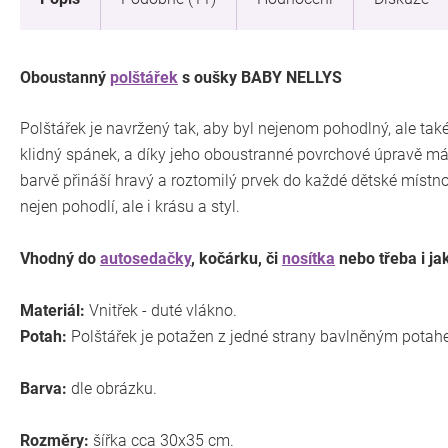
Oboustanný
polštářek
s oušky BABY NELLYS
Polštářek je navržený tak, aby byl nejenom pohodlný, ale tak
klidný spánek, a díky jeho oboustranné povrchové úpravě 
barvě přináší hravý a roztomilý prvek do každé dětské místnost
nejen pohodlí, ale i krásu a styl.
Vhodný do
autosedačky
, kočárku, či
nosítka
nebo třeba i ja
Materiál:
Vnitřek - duté vlákno.
Potah:
Polštářek je potažen z jedné strany bavlněným potah
Barva:
dle obrázku.
Rozměry:
šířka cca 30x35 cm.