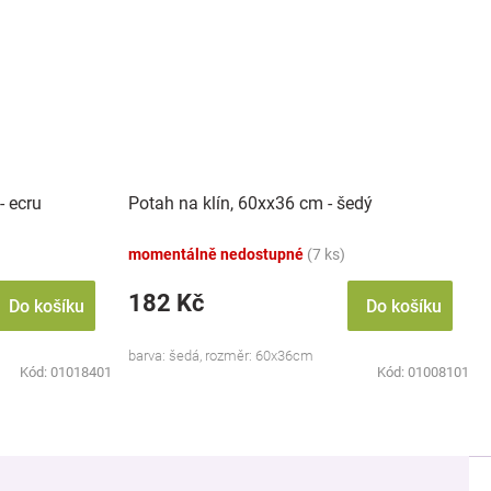
- ecru
Potah na klín, 60xx36 cm - šedý
momentálně nedostupné
(7 ks)
182 Kč
Do košíku
Do košíku
barva: šedá, rozměr: 60x36cm
Kód:
01018401
Kód:
01008101