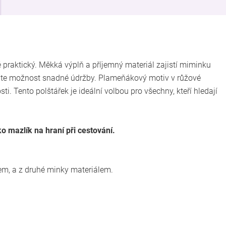
é praktický. Měkká výplň a příjemný materiál zajistí miminku
máte možnost snadné údržby. Plameňákový motiv v růžové
i. Tento polštářek je ideální volbou pro všechny, kteří hledají
ko mazlík na hraní při cestování.
em, a z druhé minky materiálem.