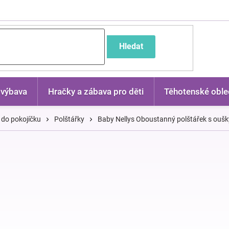
častější dotazy
Hledat
 výbava
Hračky a zábava pro děti
Těhotenské oble
 do pokojíčku
Polštářky
Baby Nellys Oboustanný polštářek s oušk