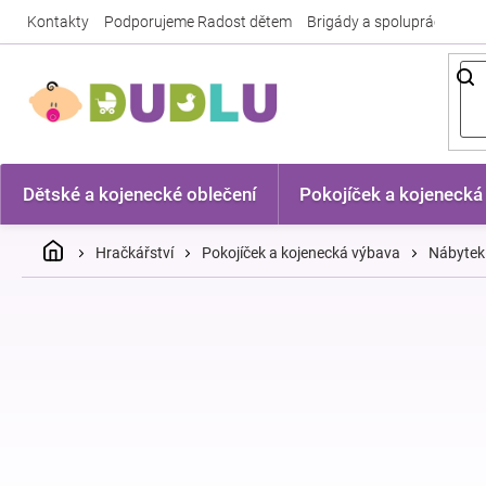
Přejít
Kontakty
Podporujeme Radost dětem
Brigády a spolupráce
Nej
na
obsah
Dětské a kojenecké oblečení
Pokojíček a kojenecká
Domů
Hračkářství
Pokojíček a kojenecká výbava
Nábytek