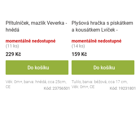
Plyšová hračka s pískátkem
Přítulníček, mazlík Veverka -
a kousátkem Lvíček -
hnědá
béžová
momentálně nedostupné
momentálně nedostupné
(11 ks)
(14 ks)
229 Kč
159 Kč
Do košíku
Do košíku
Věk: 0m+, barva: hnědá, cca 25cm,
Tulilo, barva: béžová, cca 17 cm,
CE
Věk: 0m+, CE
Kód:
23756501
Kód:
19231801