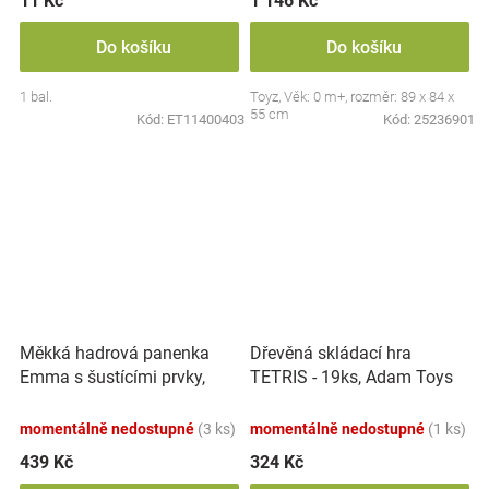
11 Kč
1 146 Kč
Do košíku
Do košíku
1 bal.
Toyz, Věk: 0 m+, rozměr: 89 x 84 x
55 cm
Kód:
ET11400403
Kód:
25236901
Měkká hadrová panenka
Dřevěná skládací hra
Emma s šustícími prvky,
TETRIS - 19ks, Adam Toys
modrá
momentálně nedostupné
(3 ks)
momentálně nedostupné
(1 ks)
439 Kč
324 Kč