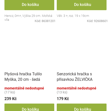
Do košíku
Do košíku
Hencz, 0m+, Výška 29 cm. Mořská
Věk: 3 +, roz. 19 x 19cm
víla
Kód:
86381201
Kód:
92608601
Plyšová hračka Tulilo
Senzorická hračka s
Myška, 20 cm - šedá
přísavkou ŽELVIČKA
momentálně nedostupné
momentálně nedostupné
(17 ks)
(13 ks)
239 Kč
179 Kč
Do košíku
Do košíku