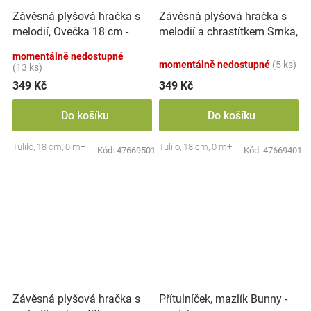
Závěsná plyšová hračka s
Závěsná plyšová hračka s
melodií, Ovečka 18 cm -
melodií a chrastítkem Srnka,
smetanově bílá
18 cm - béžová
momentálně nedostupné
momentálně nedostupné
(5 ks)
(13 ks)
349 Kč
349 Kč
Do košíku
Do košíku
Tulilo, 18 cm, 0 m+
Tulilo, 18 cm, 0 m+
Kód:
47669501
Kód:
47669401
Závěsná plyšová hračka s
Přítulníček, mazlík Bunny -