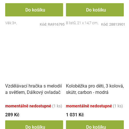
Do košíku
Do košíku
Věk:3+,
8 listů, 21 x 14,7 cm,
Kód:
RA916795
Kód:
28813901
Vzdělávací hračka s melodií
Koloběžka pro děti, 3 kolová,
a světlem, Dálkový ovladač
skútr, carbon - modrá
momentálně nedostupné
(1 ks)
momentálně nedostupné
(1 ks)
289 Kč
1 031 Kč
Do košíku
Do košíku