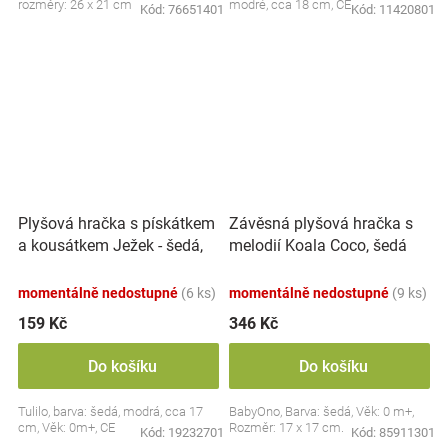
rozměry: 26 x 21 cm
modré, cca 18 cm, CE
Kód:
76651401
Kód:
11420801
Plyšová hračka s pískátkem
Závěsná plyšová hračka s
a kousátkem Ježek - šedá,
melodií Koala Coco, šedá
modrá
momentálně nedostupné
(6 ks)
momentálně nedostupné
(9 ks)
159 Kč
346 Kč
Do košíku
Do košíku
Tulilo, barva: šedá, modrá, cca 17
BabyOno, Barva: šedá, Věk: 0 m+,
cm, Věk: 0m+, CE
Rozměr: 17 x 17 cm.
Kód:
19232701
Kód:
85911301