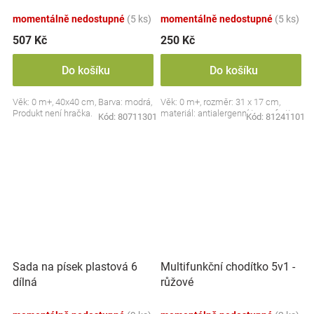
Medvídek s krajkou, modrý
momentálně nedostupné
(5 ks)
momentálně nedostupné
(5 ks)
507 Kč
250 Kč
Do košíku
Do košíku
Věk: 0 m+, 40x40 cm, Barva: modrá,
Věk: 0 m+, rozměr: 31 x 17 cm,
Produkt není hračka.
materiál: antialergenní termofrotte
Kód:
80711301
Kód:
81241101
Sada na písek plastová 6
Multifunkční chodítko 5v1 -
dílná
růžové