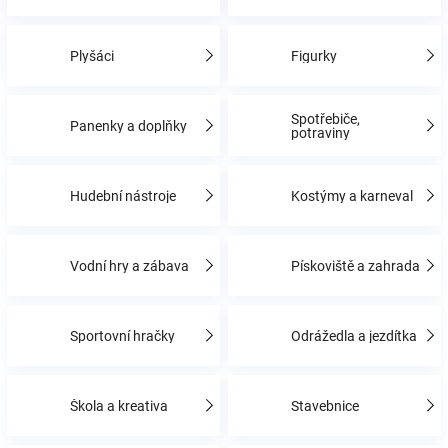
Hračky
Plyšáci
Figurky
a
Spotřebiče,
Panenky a doplňky
potraviny
zábava
Hudební nástroje
Kostýmy a karneval
pro
děti
Vodní hry a zábava
Pískoviště a zahrada
Těhotenské
Sportovní hračky
Odrážedla a jezdítka
oblečení
Škola a kreativa
Stavebnice
Novinky