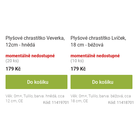
Plyšové chrastítko Veverka,
Plyšové chrastítko Lvíček,
12cm - hnědá
18 cm - béžová
momentálně nedostupné
momentálně nedostupné
(20 ks)
(10 ks)
179 Kč
179 Kč
Do košíku
Do košíku
Věk: 0m+, Tulilo, barva: hnědá, cca
Věk: 0m+, Tulilo, barva: béžová, cca
12 cm, CE
18 cm, CE
Kód:
11419701
Kód:
11418701