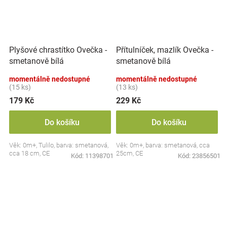
Plyšové chrastítko Ovečka -
Přítulníček, mazlík Ovečka -
smetanově bílá
smetanově bílá
momentálně nedostupné
momentálně nedostupné
(15 ks)
(13 ks)
179 Kč
229 Kč
Do košíku
Do košíku
Věk: 0m+, Tulilo, barva: smetanová,
Věk: 0m+, barva: smetanová, cca
cca 18 cm, CE
25cm, CE
Kód:
11398701
Kód:
23856501