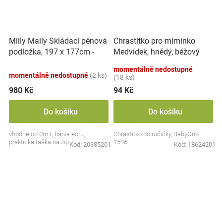
Milly Mally Skládací pěnová
Chrastítko pro miminko
podložka, 197 x 177cm -
Medvídek, hnědý, béžový
Play Deer
momentálně nedostupné
momentálně nedostupné
(2 ks)
(18 ks)
980 Kč
94 Kč
Do košíku
Do košíku
vhodné od 0m+, barva ecru, +
Chrastítko do ručičky, BabyOno
praktická taška na zip
1546
Kód:
20385201
Kód:
18624201