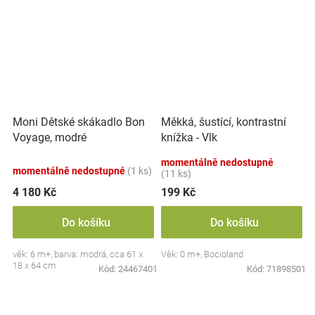
Moni Dětské skákadlo Bon
Měkká, šustící, kontrastní
Voyage, modré
knížka - Vlk
momentálně nedostupné
momentálně nedostupné
(1 ks)
(11 ks)
4 180 Kč
199 Kč
Do košíku
Do košíku
věk: 6 m+, barva: modrá, cca 61 x
Věk: 0 m+, Bocioland
18 x 64 cm
Kód:
24467401
Kód:
71898501