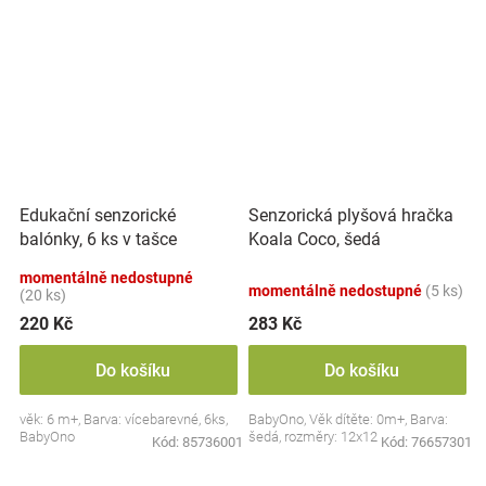
Edukační senzorické
Senzorická plyšová hračka
balónky, 6 ks v tašce
Koala Coco, šedá
momentálně nedostupné
momentálně nedostupné
(5 ks)
(20 ks)
220 Kč
283 Kč
Do košíku
Do košíku
věk: 6 m+, Barva: vícebarevné, 6ks,
BabyOno, Věk dítěte: 0m+, Barva:
BabyOno
šedá, rozměry: 12x12 cm.
Kód:
85736001
Kód:
76657301