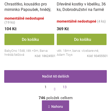
Chrastítko, kousátko pro
Dřevěné kostky v kbelíku, 36
miminko Papoušek, hnědý,
ks, Dobrodružství na farmě
béžový
momentálně nedostupné
momentálně nedostupné
(4 ks)
(19 ks)
104 Kč
369 Kč
Do košíku
Do košíku
BabyOno 1548, Věk +3m, Barva:
věk: 18m+, barva: vícebarevné,
hnědá/béžová
Adam Toys
Kód:
18624501
Kód:
93455501
Načíst 60 dalších
S
1
13
t
r
O
á
746
položek celkem
v
n
l
k
Nahoru
á
o