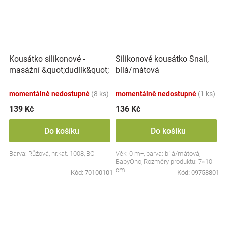
Kousátko silikonové -
Silikonové kousátko Snail,
masážní &quot;dudlík&quot;
bílá/mátová
momentálně nedostupné
(8 ks)
momentálně nedostupné
(1 ks)
139 Kč
136 Kč
Do košíku
Do košíku
Barva: Růžová, nr.kat. 1008, BO
Věk: 0 m+, barva: bílá/mátová,
BabyOno, Rozměry produktu: 7×10
cm
Kód:
70100101
Kód:
09758801