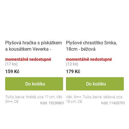
Plyšová hračka s pískátkem
Plyšové chrastítko Srnka,
a kousátkem Veverka -
18cm - béžová
hnědá
momentálně nedostupné
momentálně nedostupné
(17 ks)
(12 ks)
159 Kč
179 Kč
Do košíku
Do košíku
Tulilo, barva: hnědá, cca 17 cm, Věk:
Věk: 0m+, Tulilo, barva: béžová, cca
0m+, CE
18 cm, CE
Kód:
19230801
Kód:
11420701