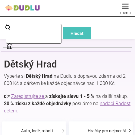
Přejít
na
obsah
Dětské
Hledat
a
kojenecké
Dětský Hrad
oblečení
Vyberte si
Dětský Hrad
na Dudlu s dopravou zdarma od 2
000 Kč a dárkem ke každé objednávce nad 1 000 Kč.
Pokojíček
👉
Zaregistrujte se
a
získejte slevu 1 - 5 %
na další nákup.
a
20 % zisku z každé objednávky
posíláme na
nadaci Radost
dětem.
kojenecká
Auta, lodě, roboti
Hračky pro nejmenší
výbava