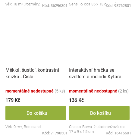
věk: 18 m+, rozměry: 16 x 9,5 x 4 cm
Sensillo, cca 35 x 13 cm, od 0m+
Kód:
36296301
Kód:
98762801
Interaktivní hračka se
Měkká, šustící, kontrastní
světlem a melodií Kytara
knížka - Čísla
Žirafa, žlutá/oranžová
momentálně nedostupné
(5 ks)
momentálně nedostupné
(2 ks)
179 Kč
136 Kč
Do košíku
Do košíku
Věk: 0 m+, Bocioland
Chicco, Barva: žlutá/oranžová, roz.:
17 x 9 x 1,5 cm
Kód:
71798501
Kód:
16416601