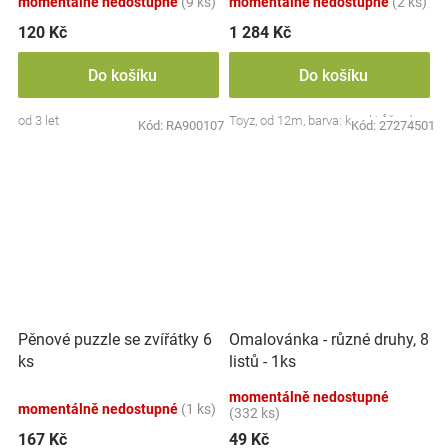
momentálně nedostupné
(9 ks)
momentálně nedostupné
(2 ks)
120 Kč
1 284 Kč
Do košíku
Do košíku
od 3 let
Toyz, od 12m, barva: koral/růžová
Kód:
RA900107
Kód:
27274501
Pěnové puzzle se zvířátky 6
Omalovánka - různé druhy, 8
ks
listů - 1ks
momentálně nedostupné
momentálně nedostupné
(1 ks)
(332 ks)
167 Kč
49 Kč