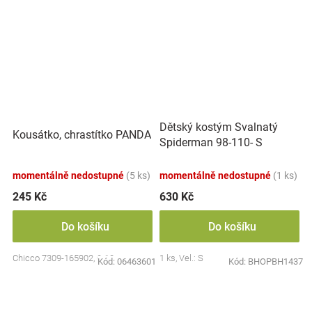
Dětský kostým Svalnatý
Kousátko, chrastítko PANDA
Spiderman 98-110- S
momentálně nedostupné
(5 ks)
momentálně nedostupné
(1 ks)
245 Kč
630 Kč
Do košíku
Do košíku
Chicco 7309-165902, 0-18m
1 ks, Vel.: S
Kód:
06463601
Kód:
BHOPBH1437