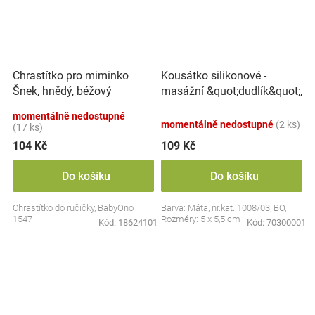
Kousátko silikonové -
Chrastítko pro miminko
masážní &quot;dudlík&quot;,
Šnek, hnědý, béžový
BabyOno
momentálně nedostupné
momentálně nedostupné
(2 ks)
(17 ks)
104 Kč
109 Kč
Do košíku
Do košíku
Chrastítko do ručičky, BabyOno
Barva: Máta, nr.kat. 1008/03, BO,
1547
Rozměry: 5 x 5,5 cm
Kód:
18624101
Kód:
70300001