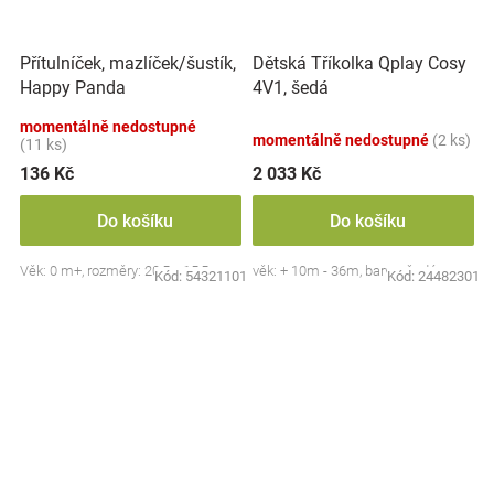
Přítulníček, mazlíček/šustík,
Dětská Tříkolka Qplay Cosy
Happy Panda
4V1, šedá
momentálně nedostupné
momentálně nedostupné
(2 ks)
(11 ks)
136 Kč
2 033 Kč
Do košíku
Do košíku
Věk: 0 m+, rozměry: 20,5 x 15,5 cm
věk: + 10m - 36m, barva: šedá
Kód:
54321101
Kód:
24482301