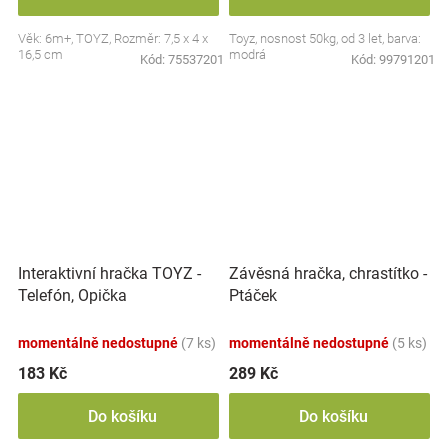
Věk: 6m+, TOYZ, Rozměr: 7,5 x 4 x
Toyz, nosnost 50kg, od 3 let, barva:
16,5 cm
modrá
Kód:
75537201
Kód:
99791201
Interaktivní hračka TOYZ -
Závěsná hračka, chrastítko -
Telefón, Opička
Ptáček
momentálně nedostupné
(7 ks)
momentálně nedostupné
(5 ks)
183 Kč
289 Kč
Do košíku
Do košíku