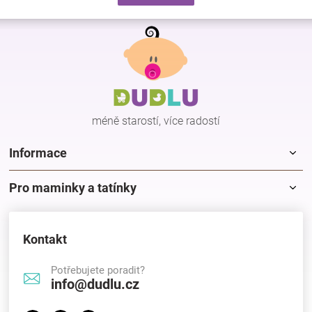
d
v
a
á
Z
c
n
á
í
í
p
p
r
a
v
t
k
í
y
méně starostí, více radostí
v
ý
p
Informace
i
s
Pro maminky a tatínky
u
Kontakt
Potřebujete poradit?
info@dudlu.cz