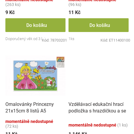
t
(263 ks)
(96 ks)
ů
9 Kč
11 Kč
Do košíku
Do košíku
Doporučený věk od 3 let
1ks
Kód:
78703201
Kód:
ET11400100
Vzdělávací edukační hrací
Omalovánky Princezny
podložka s hrazdičkou a se
21x15cm 8 listů A5
zvuky, Safari
momentálně nedostupné
momentálně nedostupné
(1 ks)
(72 ks)