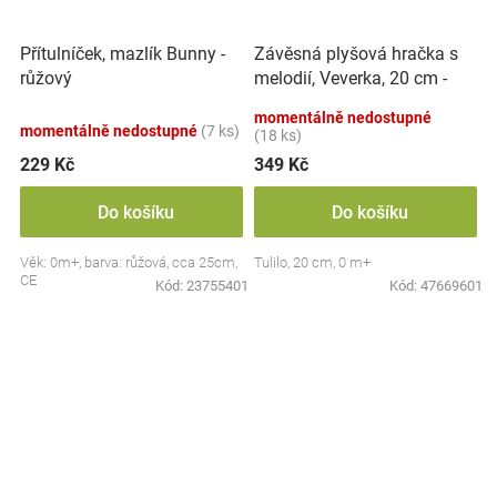
Závěsná plyšová hračka s
Přítulníček, mazlík Bunny -
melodií, Veverka, 20 cm -
růžový
hnědá
momentálně nedostupné
momentálně nedostupné
(7 ks)
(18 ks)
229 Kč
349 Kč
Do košíku
Do košíku
Věk: 0m+, barva: růžová, cca 25cm,
Tulilo, 20 cm, 0 m+
CE
Kód:
23755401
Kód:
47669601