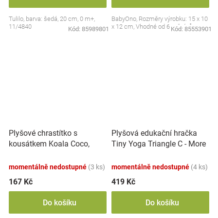
Tulilo, barva: šedá, 20 cm, 0 m+,
BabyOno, Rozměry výrobku: 15 x 10
11/4840
x 12 cm, Vhodné od 6 měsíců
Kód:
85989801
Kód:
85553901
Plyšové chrastítko s
Plyšová edukační hračka
kousátkem Koala Coco,
Tiny Yoga Triangle C - More
šedá
Collection - černá/červená,
BabyOno
momentálně nedostupné
(3 ks)
momentálně nedostupné
(4 ks)
167 Kč
419 Kč
Do košíku
Do košíku