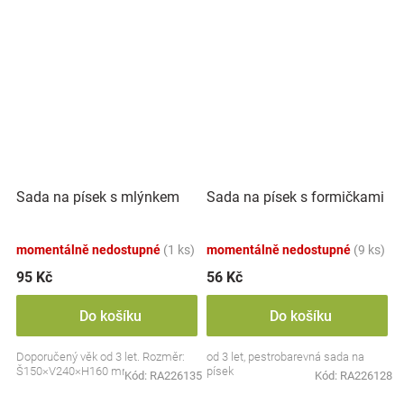
Sada na písek s mlýnkem
Sada na písek s formičkami
momentálně nedostupné
(1 ks)
momentálně nedostupné
(9 ks)
95 Kč
56 Kč
Do košíku
Do košíku
Doporučený věk od 3 let. Rozměr:
od 3 let, pestrobarevná sada na
Š150×V240×H160 mm
písek
Kód:
RA226135
Kód:
RA226128