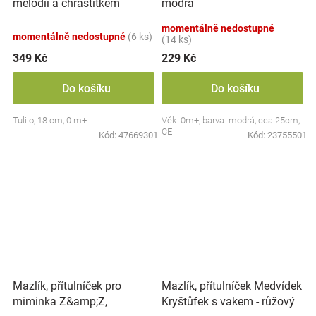
melodií a chrastítkem
modrá
Lvíček, 18 cm - béžová
momentálně nedostupné
momentálně nedostupné
(6 ks)
(14 ks)
349 Kč
229 Kč
Do košíku
Do košíku
Tulilo, 18 cm, 0 m+
Věk: 0m+, barva: modrá, cca 25cm,
CE
Kód:
47669301
Kód:
23755501
Mazlík, přítulníček pro
Mazlík, přítulníček Medvídek
miminka Z&amp;Z,
Kryštůfek s vakem - růžový