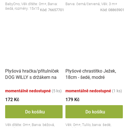
BabyOno, Věk dítěte: 0m+, Barva:
Barva: černá/červená, Věk: 3 m+
šedá, rozměry: 15x15 cm.
Kód:
76657701
Kód:
08865901
Plyšová hračka/přítulníček
Plyšové chrastítko Ježek,
DOG WILLY s držákem na
18cm - šedé, modré
dudlík BabyOno, béžový
momentálně nedostupné
(5 ks)
momentálně nedostupné
(1 ks)
172 Kč
179 Kč
Do košíku
Do košíku
Věk dítěte: 0m+, Barva: béžová,
Věk: 0m+, Tulilo, barva: šedé,