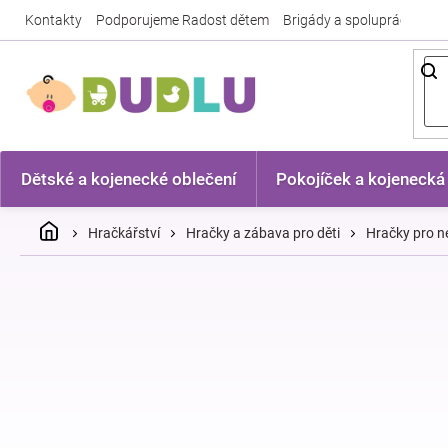
Přejít
Kontakty
Podporujeme Radost dětem
Brigády a spolupráce
Nej
na
obsah
Dětské a kojenecké oblečení
Pokojíček a kojenecká
Domů
Hračkářství
Hračky a zábava pro děti
Hračky pro n