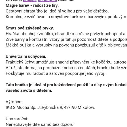
Magie barev - radost ze hry.
Cestovní chrastítko je ideální volbou pro vaše děťátko.
Kombinuje vzdělávací a smyslové funkce s barevným, poutavým d
Smyslové závěsné prvky.
Hračka obsahuje zrcátko, chrastítko a různé prvky k uchopení a
Živé barvy a kontrastní vzory přitahují pozornost dítěte a podporu
Měkká ouška a výstupky na povrchu povzbuzují dítě k objevování
Univerzální uchycení.
Praktický úchyt umožňuje snadné připevnění ke kočárku, autose
Ať už jste doma, na procházce nebo na cestách, hračka bude vž
Poskytuje mu radost a zároveň podporuje jeho vývoj.
Tato hračka je ideální pro každodenní použití a díky svým funk
vašeho života s dítětem.
Výrobce:
IKS 2 Mucha Sp. J.,Rybnicka 9, 43-190 Mikołow.
Upozornění:
Nenechávejte dítě samo bez dozoru.