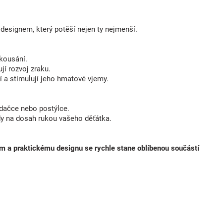
esignem, který potěší nejen ty nejmenší.
 kousání.
jí rozvoj zraku.
 a stimulují jeho hmatové vjemy.
dačce nebo postýlce.
dy na dosah rukou vašeho děťátka.
cím a praktickému designu se rychle stane oblíbenou součástí