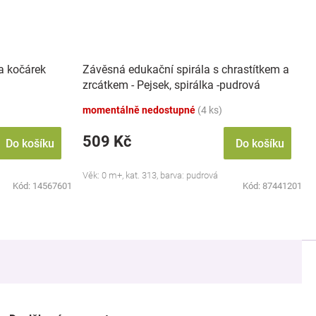
a kočárek
Závěsná edukační spirála s chrastítkem a
zrcátkem - Pejsek, spirálka -pudrová
momentálně nedostupné
(4 ks)
509 Kč
Do košíku
Do košíku
Věk: 0 m+, kat. 313, barva: pudrová
Kód:
14567601
Kód:
87441201