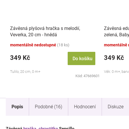
Závěsná plyšová hračka s melodií,
Závěsná edu
Veverka, 20 cm - hnědá
zelená, Bab
momentálně nedostupné
(18 ks)
momentálně 
349 Kč
349 Kč
Do košíku
Tulilo, 20 cm, 0 m+
Věk: 0 m+, barv
Kód:
47669601
Popis
Podobné (16)
Hodnocení
Diskuze
Závěsná
hračka
,
chrastítko
Sensillo.