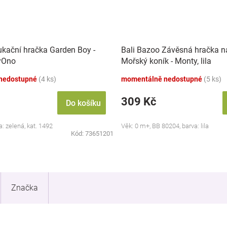
kační hračka Garden Boy -
Bali Bazoo Závěsná hračka n
yOno
Mořský koník - Monty, lila
nedostupné
(4 ks)
momentálně nedostupné
(5 ks)
309 Kč
Do košíku
a: zelená, kat. 1492
Věk: 0 m+, BB 80204, barva: lila
Kód:
73651201
Značka