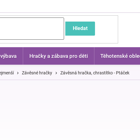
častější dotazy
Hledat
 výbava
Hračky a zábava pro děti
Těhotenské oble
ejmenší
Závěsné hračky
Závěsná hračka, chrastítko - Ptáček