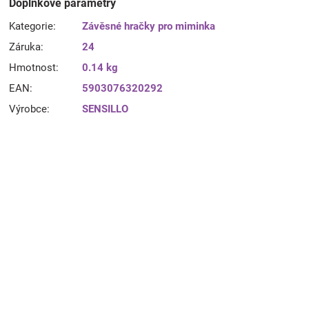
Doplňkové parametry
Kategorie
:
Závěsné hračky pro miminka
Záruka
:
24
Hmotnost
:
0.14 kg
EAN
:
5903076320292
Výrobce
:
SENSILLO