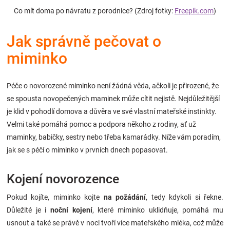
Značky
Co mít doma po návratu z porodnice? (Zdroj fotky:
Freepik.com
)
Jak správně pečovat o
Blog
miminko
Hračkářství
Péče o novorozené miminko není žádná věda, ačkoli je přirozené, že
Přihlášení
se spousta novopečených maminek může cítit nejistě. Nejdůležitější
je klid v pohodlí domova a důvěra ve své vlastní mateřské instinkty.
Velmi také pomáhá pomoc a podpora někoho z rodiny, ať už
maminky, babičky, sestry nebo třeba kamarádky. Níže vám poradím,
jak se s péčí o miminko v prvních dnech popasovat.
Kojení novorozence
Pokud kojíte, miminko kojte
na požádání
, tedy kdykoli si řekne.
Důležité je i
noční kojení
, které miminko uklidňuje, pomáhá mu
usnout a také se právě v noci tvoří více mateřského mléka, což může