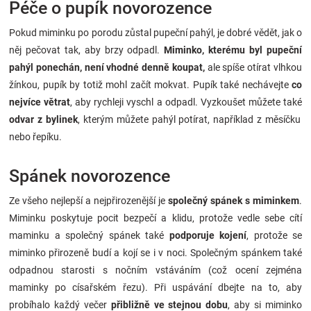
Péče o pupík novorozence
Pokud miminku po porodu zůstal pupeční pahýl, je dobré vědět, jak o
něj pečovat tak, aby brzy odpadl.
Miminko, kterému byl pupeční
pahýl ponechán, není vhodné denně koupat,
ale spíše otírat vlhkou
žínkou, pupík by totiž mohl začít mokvat. Pupík také nechávejte
co
nejvíce větrat
, aby rychleji vyschl a odpadl. Vyzkoušet můžete také
odvar z bylinek
, kterým můžete pahýl potírat, například z měsíčku
nebo řepíku.
Spánek novorozence
Ze všeho nejlepší a nejpřirozenější je
společný spánek s miminkem
.
Miminku poskytuje pocit bezpečí a klidu, protože vedle sebe cítí
maminku a společný spánek také
podporuje kojení
, protože se
miminko přirozeně budí a kojí se i v noci. Společným spánkem také
odpadnou starosti s nočním vstáváním (což ocení zejména
maminky po císařském řezu). Při uspávání dbejte na to, aby
probíhalo každý večer
přibližně ve stejnou dobu
, aby si miminko