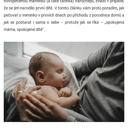
novopečenou maminku (a také tatínka) náročnější, zvlášť v případě,
že se jim narodilo první dítě. V tomto článku vám proto poradím, jak
Hračky
pečovat o miminko v prvních dnech po příchodu z porodnice domů a
jak se postarat i sama o sebe – protože jak se říká – „spokojená
a
máma, spokojené dítě“.
zábava
pro
děti
Těhotenské
oblečení
Novinky