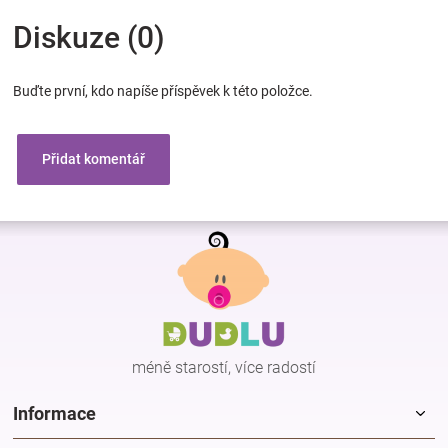
Diskuze (0)
Buďte první, kdo napíše příspěvek k této položce.
Přidat komentář
Z
á
p
a
t
í
méně starostí, více radostí
Informace