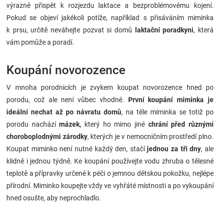
výrazně přispět k rozjezdu laktace a bezproblémovému kojení.
Pokud se objeví jakékoli potíže, například s přisáváním miminka
k prsu, určitě neváhejte pozvat si domů
laktační poradkyni
, která
vám pomůže a poradí.
Koupání novorozence
V mnoha porodnicích je zvykem koupat novorozence hned po
porodu, což ale není vůbec vhodné.
První koupání miminka je
ideální nechat až po návratu domů
, na těle miminka se totiž po
porodu nachází
mázek,
který ho mimo jiné
chrání před různými
choroboplodnými zárodky
, kterých je v nemocničním prostředí plno.
Koupat miminko není nutné každý den, stačí
jednou za tři dny
, ale
klidně i jednou týdně. Ke koupání používejte vodu zhruba o tělesné
teplotě a přípravky určené k péči o jemnou dětskou pokožku, nejlépe
přírodní. Miminko koupejte vždy ve vyhřáté místnosti a po vykoupání
hned osušte, aby neprochladlo.