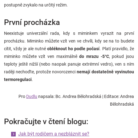
postupně zvykalo na určitý režim.
První procházka
Neexistuje univerzální rada, kdy s miminkem vyrazit na první
procházku. Miminko můžete vzít ven ve chvíli, kdy se na to budete
cítit, vždy je ale nutné
obléknout ho podle počasí
. Platí pravidlo, že
miminko můžete vzít ven maximálně
do mrazu -5°C
, pokud jsou
teploty ještě nižší (nebo naopak panuje extrémní vedro), ven s ním
raději nechoďte, protože novorozenci
nemají dostatečně vyvinutou
termoregulaci
.
Pro
Dudlu
napsala: Bc. Andrea Bělohradská
| Editace: Andrea
Bělohradská
Pokračujte v čtení blogu:
Jak být rodičem a nezbláznit se?