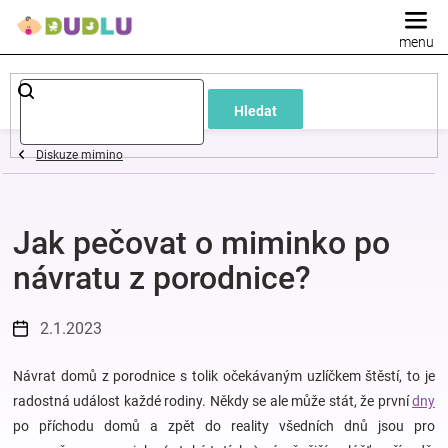
Přejít
na
obsah
Dětské
Hledat
a
Diskuze mimino
kojenecké
Jak pečovat o miminko po
oblečení
návratu z porodnice?
Pokojíček
2.1.2023
a
Návrat domů z porodnice s tolik očekávaným uzlíčkem štěstí, to je
kojenecká
radostná událost každé rodiny. Někdy se ale může stát, že první
dny
po příchodu domů a zpět do reality všedních dnů jsou pro
výbava