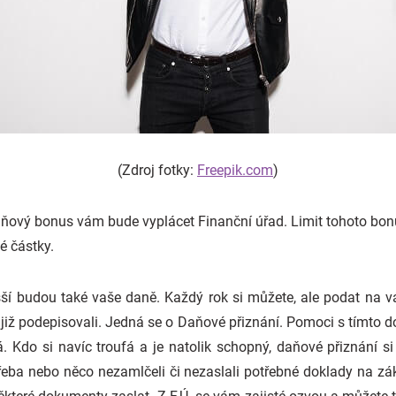
(Zdroj fotky:
Freepik.com
)
daňový bonus vám bude vyplácet Finanční úřad. Limit tohoto bo
é částky.
ší budou také vaše daně. Každý rok si můžete, ale podat na vá
tě již podepisovali. Jedná se o Daňové přiznání. Pomoci s tím
. Kdo si navíc troufá a je natolik schopný, daňové přiznání si
eba nebo něco nezamlčeli či nezaslali potřebné doklady na zákla