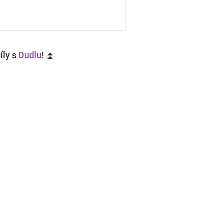
íly s
Dudlu
! ⏫