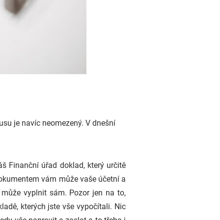
nusu je navíc neomezený. V dnešní
š Finanční úřad doklad, který určitě
to dokumentem vám může vaše účetní a
 může vyplnit sám. Pozor jen na to,
dě, kterých jste vše vypočítali. Nic