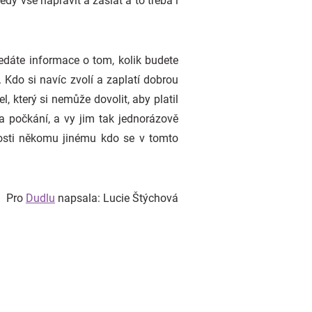
dy vše napravit a zaslat a to třeba i
ledáte informace o tom, kolik budete
Kdo si navíc zvolí a zaplatí dobrou
, který si nemůže dovolit, aby platil
a počkání, a vy jim tak jednorázově
rosti někomu jinému kdo se v tomto
Pro
Dudlu
napsala: Lucie Štýchová