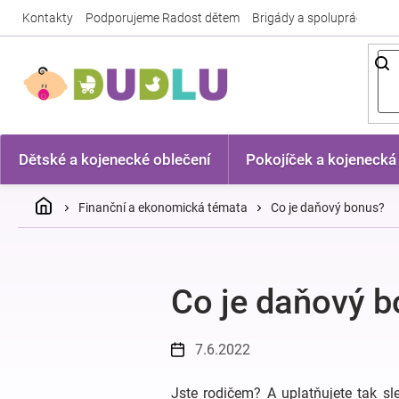
Přejít
Kontakty
Podporujeme Radost dětem
Brigády a spolupráce
Nej
na
obsah
Dětské a kojenecké oblečení
Pokojíček a kojenecká
Domů
Finanční a ekonomická témata
Co je daňový bonus?
Co je daňový 
7.6.2022
Jste rodičem? A uplatňujete tak sl