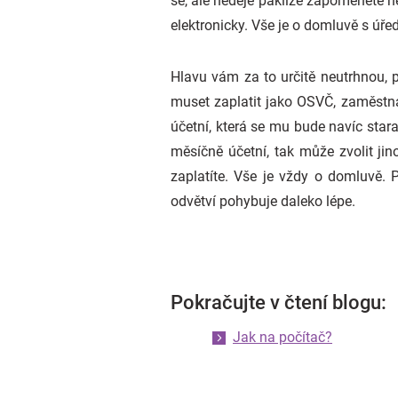
se, ale neděje pakliže zapomenete ně
elektronicky. Vše je o domluvě s úřed
Hlavu vám za to určitě neutrhnou, p
muset zaplatit jako OSVČ, zaměstna
účetní, která se mu bude navíc stara
měsíčně účetní, tak může zvolit ji
zaplatíte. Vše je vždy o domluvě.
odvětví pohybuje daleko lépe.
Pokračujte v čtení blogu:
Jak na počítač?