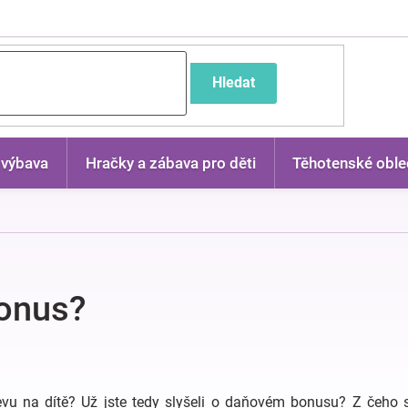
častější dotazy
Hledat
 výbava
Hračky a zábava pro děti
Těhotenské oble
bonus?
evu na dítě? Už jste tedy slyšeli o daňovém bonusu? Z čeho s