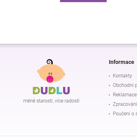
Z
á
p
Informace
a
t
Kontakty
í
Obchodní 
Reklamace 
méně starostí, více radostí
Zpracování
Poučení o 