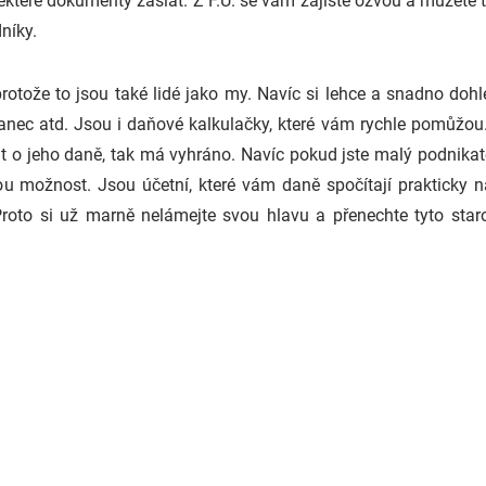
které dokumenty zaslat. Z F.Ú. se vám zajisté ozvou a můžete te
níky.
rotože to jsou také lidé jako my. Navíc si lehce a snadno doh
nec atd. Jsou i daňové kalkulačky, které vám rychle pomůžou. 
t o jeho daně, tak má vyhráno. Navíc pokud jste malý podnikatel
nou možnost. Jsou účetní, které vám daně spočítají prakticky n
 Proto si už marně nelámejte svou hlavu a přenechte tyto sta