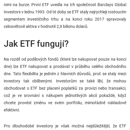
nimi na burze. První ETF uvedla na trh společnost Barclays Global
Značky
Investors v lednu 1993. Od té doby se ETF staly nejrychleji rostoucím
segmentem investičního trhu a na konci roku 2017 spravovaly
Blog
celosvětově aktiva v hodnotě 2,9 bilionu dolarů.
Hračkářství
Jak ETF fungují?
Přihlášení
Na rozdíl od podílových fondů (které lze nakupovat pouze na konci
dne) lze ETF nakupovat a prodávat v průběhu celého obchodního
dne. Tato flexibilita je jedním z hlavních důvodů, proč se staly mezi
investory tak oblíbenými. Investorům se také líbí, že mohou
obchodovat s ETF bez placení poplatků za provizi nebo transakci,
což je ve srovnání s nákupem jednotlivých akcií pokaždé, když
chcete provést změnu ve svém portfoliu, mimořádně nákladově
efektivní.
Pro dlouhodobé investory je však možná nejdůležitější, že ETF