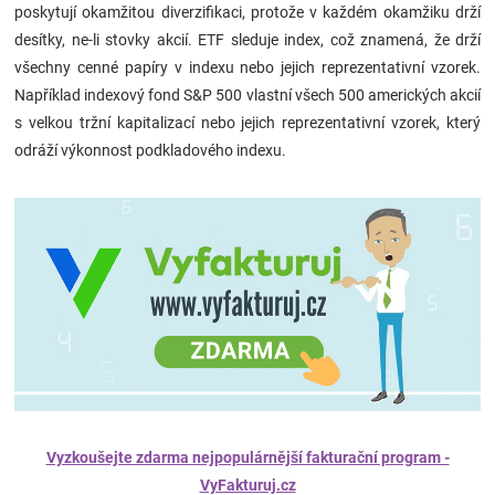
poskytují okamžitou diverzifikaci, protože v každém okamžiku drží
desítky, ne-li stovky akcií. ETF sleduje index, což znamená, že drží
všechny cenné papíry v indexu nebo jejich reprezentativní vzorek.
Například indexový fond S&P 500 vlastní všech 500 amerických akcií
s velkou tržní kapitalizací nebo jejich reprezentativní vzorek, který
odráží výkonnost podkladového indexu.
Vyzkoušejte zdarma nejpopulárnější fakturační program -
VyFakturuj.cz