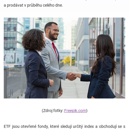
a prodávat v průběhu celého dne.
Hračky
a
zábava
pro
děti
Těhotenské
oblečení
(Zdroj fotky:
Freepik.com
)
Novinky
ETF jsou otevřené fondy, které sledují určitý index a obchodují se s