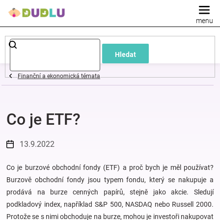
Přejít
na
obsah
Dětské
Hledat
a
Finanční a ekonomická témata
kojenecké
Co je ETF?
oblečení
Pokojíček
13.9.2022
a
Co je burzové obchodní fondy (ETF) a proč bych je měl používat?
Burzově obchodní fondy jsou typem fondu, který se nakupuje a
prodává na burze cenných papírů, stejně jako akcie. Sledují
kojenecká
podkladový index, například S&P 500, NASDAQ nebo Russell 2000.
Protože se s nimi obchoduje na burze, mohou je investoři nakupovat
výbava