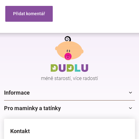
Přidat komentář
Z
á
p
a
t
í
méně starostí, více radostí
Informace
Pro maminky a tatínky
Kontakt