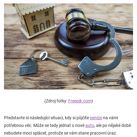
Hračky
a
zábava
pro
děti
Těhotenské
(Zdroj fotky:
Freepik.com
)
oblečení
Představte si následující situaci, kdy si půjčíte
peníze
na vámi
potřebnou věc. Může se tedy jednat o nové
auto
, ale po nějaké době
Novinky
nebudete moci splácet, protože se vám stane pracovní úraz.