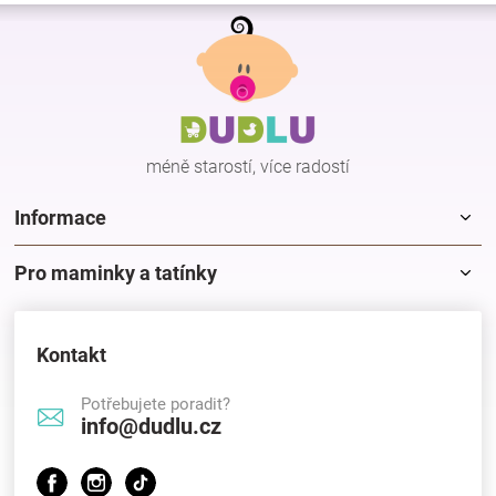
Z
á
p
a
t
í
méně starostí, více radostí
Informace
Pro maminky a tatínky
Kontakt
Potřebujete poradit?
info@dudlu.cz