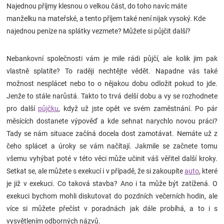
Najednou příjmy klesnou o velkou část, do toho navíc máte
Značky
manželku na mateřské, a tento příjem také není nijak vysoký. Kde
najednou peníze na splátky vezmete? Můžete si půjčit další?
Blog
Nebankovní společnosti vám je mile rádi půjčí, ale kolik jim pak
Hračkářství
vlastně splatíte? To raději nechtějte vědět. Napadne vás také
možnost nesplácet nebo to o nějakou dobu odložit pokud to jde.
Přihlášení
Jenže to stále narůstá. Takto to trvá delší dobu a vy se rozhodnete
pro další
půjčku
, když už jste opět ve svém zaměstnání. Po pár
měsících dostanete výpověď a kde sehnat narychlo novou práci?
Tady se nám situace začíná docela dost zamotávat. Nemáte už z
čeho splácet a úroky se vám načítají. Jakmile se začnete tomu
všemu vyhýbat poté v této věci může učinit váš věřitel další kroky.
Setkat se, ale můžete s exekucí i v případě, že si zakoupíte
auto
, které
je již v exekuci. Co taková stavba? Ano i ta může být zatížená. O
exekuci bychom mohli diskutovat do pozdních večerních hodin, ale
více si můžete přečíst v poradnách jak dále probíhá, a to i s
vysvětlením odborných názvů.