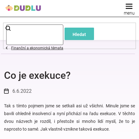
Přejít
na
obsah
Dětské
Hledat
a
Finanční a ekonomická témata
kojenecké
Co je exekuce?
oblečení
Pokojíček
6.6.2022
a
Tak s tímto pojmem jsme se setkali asi už všichni. Minule jsme se
bavili ohledně insolvencí a nyní přichází na řadu exekuce. V těchto
dvou názvech je rozdíl, i přestože si mnoho lidí myslí, že to je
kojenecká
naprosto to samé. Jak vlastně vznikne taková exekuce.
výbava