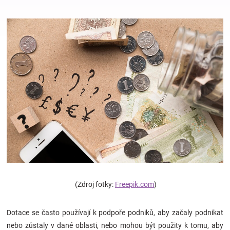
Hračky
a
zábava
pro
děti
Těhotenské
(Zdroj fotky:
Freepik.com
)
oblečení
Dotace se často používají k podpoře podniků, aby začaly podnikat
Novinky
nebo zůstaly v dané oblasti, nebo mohou být použity k tomu, aby