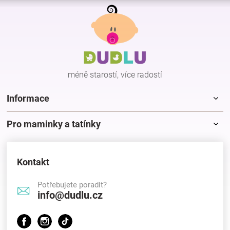
Z
á
p
a
t
í
méně starostí, více radostí
Informace
Pro maminky a tatínky
Kontakt
Potřebujete poradit?
info@dudlu.cz