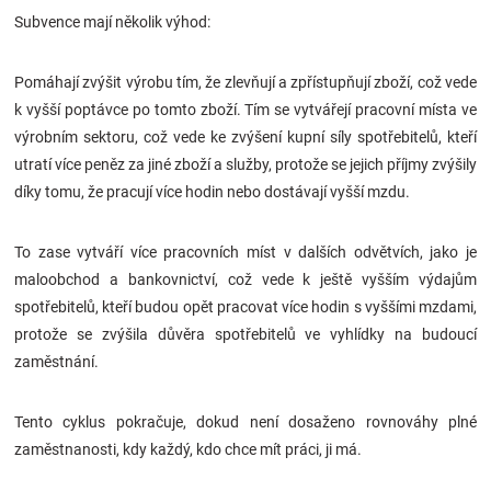
Subvence mají několik výhod:
Pomáhají zvýšit výrobu tím, že zlevňují a zpřístupňují zboží, což vede
k vyšší poptávce po tomto zboží. Tím se vytvářejí pracovní místa ve
výrobním sektoru, což vede ke zvýšení kupní síly spotřebitelů, kteří
utratí více peněz za jiné zboží a služby, protože se jejich příjmy zvýšily
díky tomu, že pracují více hodin nebo dostávají vyšší mzdu.
To zase vytváří více pracovních míst v dalších odvětvích, jako je
maloobchod a bankovnictví, což vede k ještě vyšším výdajům
spotřebitelů, kteří budou opět pracovat více hodin s vyššími mzdami,
protože se zvýšila důvěra spotřebitelů ve vyhlídky na budoucí
zaměstnání.
Tento cyklus pokračuje, dokud není dosaženo rovnováhy plné
zaměstnanosti, kdy každý, kdo chce mít práci, ji má.