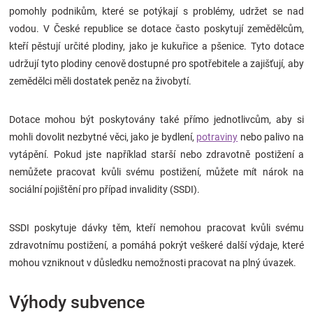
pomohly podnikům, které se potýkají s problémy, udržet se nad
Značky
vodou. V České republice se dotace často poskytují zemědělcům,
kteří pěstují určité plodiny, jako je kukuřice a pšenice. Tyto dotace
Blog
udržují tyto plodiny cenově dostupné pro spotřebitele a zajišťují, aby
zemědělci měli dostatek peněz na živobytí.
Hračkářství
Dotace mohou být poskytovány také přímo jednotlivcům, aby si
Přihlášení
mohli dovolit nezbytné věci, jako je bydlení,
potraviny
nebo palivo na
vytápění. Pokud jste například starší nebo zdravotně postižení a
nemůžete pracovat kvůli svému postižení, můžete mít nárok na
sociální pojištění pro případ invalidity (SSDI).
SSDI poskytuje dávky těm, kteří nemohou pracovat kvůli svému
zdravotnímu postižení, a pomáhá pokrýt veškeré další výdaje, které
mohou vzniknout v důsledku nemožnosti pracovat na plný úvazek.
Výhody subvence