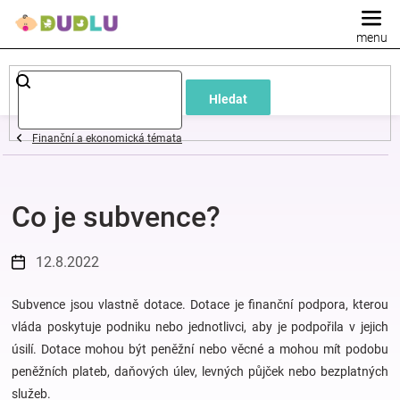
Přejít
na
obsah
Dětské
Hledat
a
Finanční a ekonomická témata
kojenecké
Co je subvence?
oblečení
Pokojíček
12.8.2022
a
Subvence jsou vlastně dotace. Dotace je finanční podpora, kterou
vláda poskytuje podniku nebo jednotlivci, aby je podpořila v jejich
úsilí. Dotace mohou být peněžní nebo věcné a mohou mít podobu
kojenecká
peněžních plateb, daňových úlev, levných půjček nebo bezplatných
služeb.
výbava