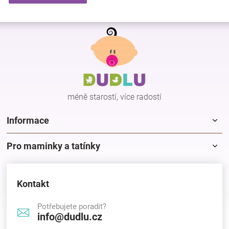
Z
á
p
a
t
í
méně starostí, více radostí
Informace
Pro maminky a tatínky
Kontakt
Potřebujete poradit?
info@dudlu.cz