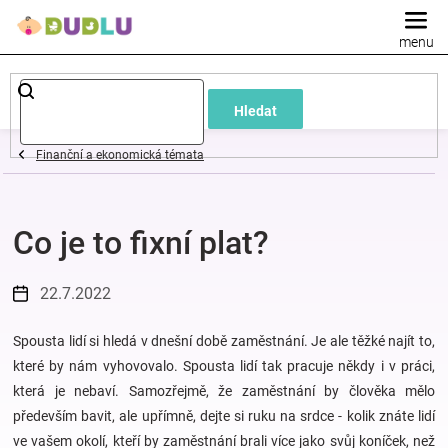
Přejít
na
obsah
Dětské
Hledat
a
Finanční a ekonomická témata
kojenecké
Co je to fixní plat?
oblečení
Pokojíček
22.7.2022
a
Spousta lidí si hledá v dnešní době zaměstnání. Je ale těžké najít to,
které by nám vyhovovalo. Spousta lidí tak pracuje někdy i v práci,
která je nebaví. Samozřejmě, že zaměstnání by člověka mělo
kojenecká
především bavit, ale upřímně, dejte si ruku na srdce - kolik znáte lidí
ve vašem okolí, kteří by zaměstnání brali více jako svůj koníček, než
výbava