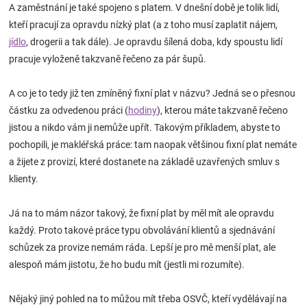
A zaměstnání je také spojeno s platem. V dnešní době je tolik lidí,
Značky
kteří pracují za opravdu nízký plat (a z toho musí zaplatit nájem,
jídlo
, drogerii a tak dále). Je opravdu šílená doba, kdy spoustu lidí
Blog
pracuje vyloženě takzvaně řečeno za pár šupů.
Hračkářství
A co je to tedy již ten zmíněný fixní plat v názvu? Jedná se o přesnou
částku za odvedenou práci (
hodiny
), kterou máte takzvaně řečeno
Přihlášení
jistou a nikdo vám ji nemůže upřít. Takovým příkladem, abyste to
pochopili, je makléřská práce: tam naopak většinou fixní plat nemáte
a žijete z provizí, které dostanete na základě uzavřených smluv s
klienty.
Já na to mám názor takový, že fixní plat by měl mít ale opravdu
každý. Proto takové práce typu obvolávání klientů a sjednávání
schůzek za provize nemám ráda. Lepší je pro mě menší plat, ale
alespoň mám jistotu, že ho budu mít (jestli mi rozumíte).
Nějaký jiný pohled na to můžou mít třeba OSVČ, kteří vydělávají na