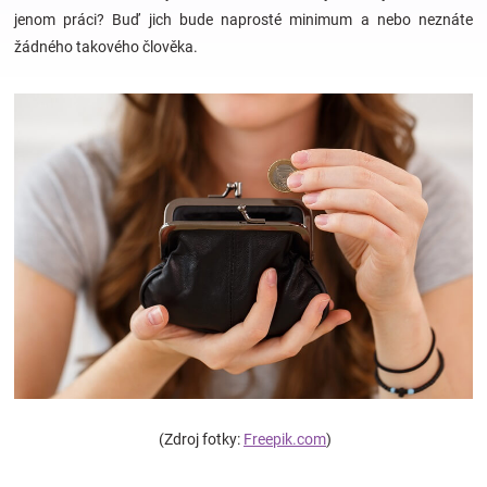
jenom práci? Buď jich bude naprosté minimum a nebo neznáte
žádného takového člověka.
Hračky
a
zábava
pro
děti
Těhotenské
oblečení
(Zdroj fotky:
Freepik.com
)
Novinky