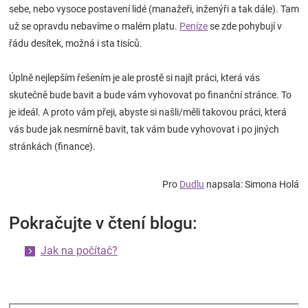
sebe, nebo vysoce postavení lidé (manažeři, inženýři a tak dále). Tam
už se opravdu nebavíme o malém platu.
Peníze
se zde pohybují v
řádu desítek, možná i sta tisíců.
Úplně nejlepším řešením je ale prostě si najít práci, která vás
skutečně bude bavit a bude vám vyhovovat po finanční stránce. To
je ideál. A proto vám přeji, abyste si našli/měli takovou práci, která
vás bude jak nesmírně bavit, tak vám bude vyhovovat i po jiných
stránkách (finance).
Pro
Dudlu
napsala: Simona Holá
Pokračujte v čtení blogu:
Jak na počítač?