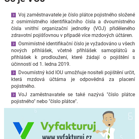
Značky
Voj zaměstnavatele je číslo plátce pojistného složené
z osmimístného identifikačního čísla a dvoumístného
Blog
čísla vnitřní organizační jednotky (VOJ) přiděleného
zdravotní pojišťovnou v případě více mzdových účtáren.
Hračkářství
Osmimístné identifikační číslo je vyžadováno u všech
nových přihlášek, včetně přihlášek samoplátců a
Přihlášení
přihlášek k prodloužení, které žádají o pojištění s
účinností od 1. ledna 2019.
Dvoumístný kód IOU umožňuje nositeli pojištění určit,
která mzdová účtárna je odpovědná za placení
pojistného.
VoJ zaměstnavatele se také nazývá "číslo plátce
pojistného" nebo "číslo plátce".