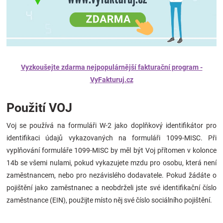
Vyzkoušejte zdarma nejpopulárnější fakturační program -
VyFakturuj.cz
Použití VOJ
Voj se používá na formuláři W-2 jako doplňkový identifikátor pro
identifikaci údajů vykazovaných na formuláři 1099-MISC. Při
vyplňování formuláře 1099-MISC by měl být Voj přítomen v kolonce
14b se všemi nulami, pokud vykazujete mzdu pro osobu, která není
zaměstnancem, nebo pro nezávislého dodavatele. Pokud žádáte o
pojištění jako zaměstnanec a neobdrželi jste své identifikační číslo
zaměstnance (EIN), použijte místo něj své číslo sociálního pojištění.