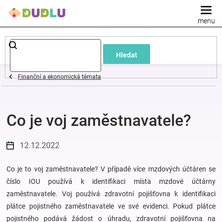
Přejít
na
obsah
Dětské
Hledat
a
Finanční a ekonomická témata
kojenecké
Co je voj zaměstnavatele?
oblečení
Pokojíček
12.12.2022
a
Co je to voj zaměstnavatele? V případě více mzdových účtáren se
číslo IOU používá k identifikaci místa mzdové účtárny
zaměstnavatele. Voj používá zdravotní pojišťovna k identifikaci
kojenecká
plátce pojistného zaměstnavatele ve své evidenci. Pokud plátce
pojistného podává žádost o úhradu, zdravotní pojišťovna na
výbava