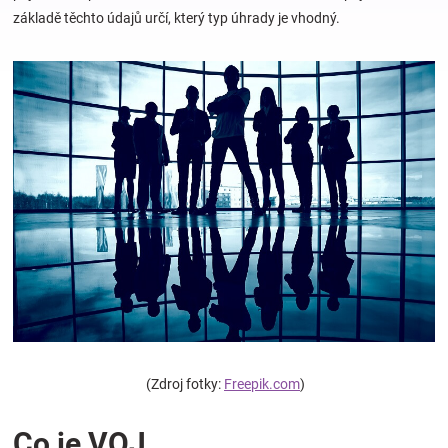
základě těchto údajů určí, který typ úhrady je vhodný.
Hračky
a
zábava
pro
děti
Těhotenské
oblečení
(Zdroj fotky:
Freepik.com
)
Novinky
Co je VOJ