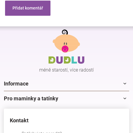
Přidat komentář
Z
á
p
a
t
í
méně starostí, více radostí
Informace
Pro maminky a tatínky
Kontakt