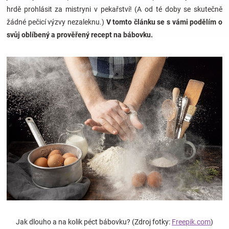
hrdě prohlásit za mistryni v pekařství! (A od té doby se skutečně
žádné pečicí výzvy nezaleknu.)
V tomto článku se s vámi podělím o
Hračky
svůj oblíbený a prověřený recept na bábovku.
a
zábava
pro
děti
Těhotenské
oblečení
Novinky
Jak dlouho a na kolik péct bábovku? (Zdroj fotky:
Freepik.com
)