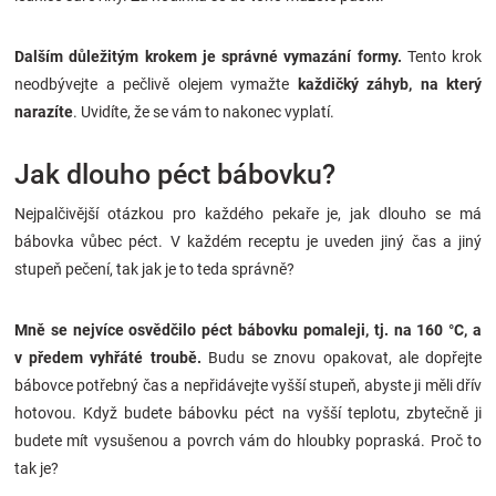
Dalším důležitým krokem je správné vymazání formy.
Tento krok
neodbývejte a pečlivě olejem vymažte
každičký záhyb, na který
narazíte
. Uvidíte, že se vám to nakonec vyplatí.
Jak dlouho péct bábovku?
Nejpalčivější otázkou pro každého pekaře je, jak dlouho se má
bábovka vůbec péct. V každém receptu je uveden jiný čas a jiný
stupeň pečení, tak jak je to teda správně?
Mně se nejvíce osvědčilo péct bábovku pomaleji, tj. na 160 °C, a
v předem vyhřáté troubě.
Budu se znovu opakovat, ale dopřejte
bábovce potřebný čas a nepřidávejte vyšší stupeň, abyste ji měli dřív
hotovou. Když budete bábovku péct na vyšší teplotu, zbytečně ji
budete mít vysušenou a povrch vám do hloubky popraská. Proč to
tak je?