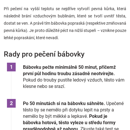
Při pečení na vyšší teplotu se nejdříve vytvoří pevná kůrka, která
následně brání vzduchovým bublinám, které se tvoří uvnitř těsta,
dostat se ven. A právě tím bábovka popraská (respektive zmiňovaná
pevná kůrka). Je proto důležité péct na nižší stupeň – vznikne pouze
lehké popraskání, které nevadí.
Rady pro pečení bábovky
Bábovku pečte minimálně 50 minut, přičemž
první půl hodinu troubu zásadně neotvírejte.
Pokud do trouby pustíte ledový vzduch, těsto vám
klesne nebo se srazí.
Po 50 minutách si na bábovku sáhněte.
Upečené
těsto by se nemělo při dotyku lepit na prsty a
nemělo by být měkké a lepkavé.
Pokud je
bábovka hotová, těsto vyleze u středu formy
pravděpodobně až nahoru.
Zkuste také test se