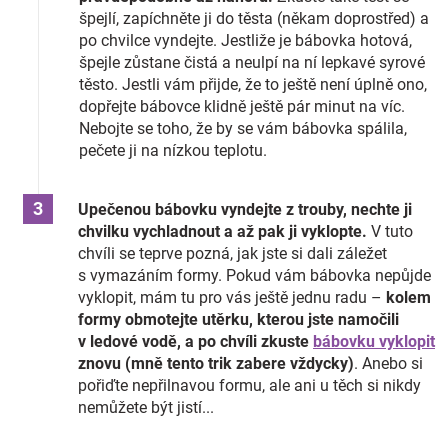
špejlí, zapíchněte ji do těsta (někam doprostřed) a
po chvilce vyndejte. Jestliže je bábovka hotová,
špejle zůstane čistá a neulpí na ní lepkavé syrové
těsto. Jestli vám přijde, že to ještě není úplně ono,
dopřejte bábovce klidně ještě pár minut na víc.
Nebojte se toho, že by se vám bábovka spálila,
pečete ji na nízkou teplotu.
Upečenou bábovku vyndejte z trouby, nechte ji
chvilku vychladnout a až pak ji vyklopte.
V tuto
chvíli se teprve pozná, jak jste si dali záležet
s vymazáním formy. Pokud vám bábovka nepůjde
vyklopit, mám tu pro vás ještě jednu radu –
kolem
formy obmotejte utěrku, kterou jste namočili
v ledové vodě, a po chvíli zkuste
bábovku vyklopit
znovu (mně tento trik zabere vždycky)
. Anebo si
pořiďte nepřilnavou formu, ale ani u těch si nikdy
nemůžete být jistí...