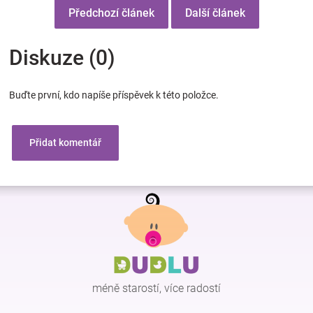
Předchozí článek
Další článek
Diskuze (0)
Buďte první, kdo napíše příspěvek k této položce.
Přidat komentář
Z
á
p
a
t
í
méně starostí, více radostí