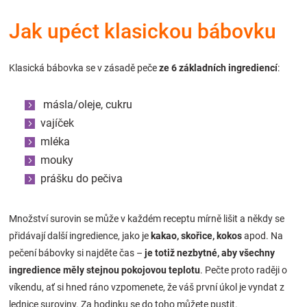
Značky
Jak upéct klasickou bábovku
Blog
Klasická bábovka se v zásadě peče
ze 6 základních ingrediencí
:
Hračkářství
másla/oleje, cukru
Přihlášení
vajíček
mléka
mouky
prášku do pečiva
Množství surovin se může v každém receptu mírně lišit a někdy se
přidávají další ingredience, jako je
kakao, skořice, kokos
apod. Na
pečení bábovky si najděte čas –
je totiž nezbytné, aby všechny
ingredience měly stejnou pokojovou teplotu
. Pečte proto raději o
víkendu, ať si hned ráno vzpomenete, že váš první úkol je vyndat z
lednice suroviny. Za hodinku se do toho můžete pustit.