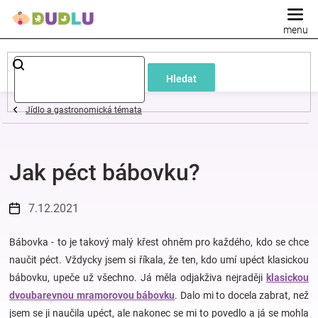
Přejít
na
obsah
Dětské
Hledat
a
Jídlo a gastronomická témata
kojenecké
Jak péct bábovku?
oblečení
Pokojíček
7.12.2021
a
Bábovka - to je takový malý křest ohněm pro každého, kdo se chce
naučit péct. Vždycky jsem si říkala, že ten, kdo umí upéct klasickou
bábovku, upeče už všechno. Já měla odjakživa nejraději
klasickou
kojenecká
dvoubarevnou mramorovou bábovku
. Dalo mi to docela zabrat, než
jsem se ji naučila upéct, ale nakonec se mi to povedlo a já se mohla
výbava